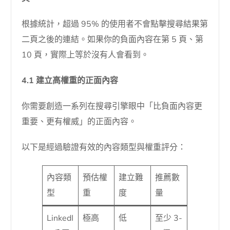
根據統計，超過 95% 的使用者不會點擊搜尋結果第
二頁之後的連結。如果你的負面內容在第 5 頁、第
10 頁，實際上等於沒有人會看到。
4.1 建立高權重的正面內容
你需要創造一系列在搜尋引擎眼中「比負面內容更
重要、更有權威」的正面內容。
以下是經過驗證有效的內容類型與權重評分：
內容類
預估權
建立難
推薦數
型
重
度
量
LinkedI
極高
低
至少 3-