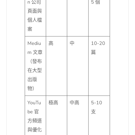
n 公司
5 個
頁面與
個人檔
案
Mediu
高
中
10-20
m 文章
篇
（發布
在大型
出版
物）
YouTu
極高
中高
5-10
be 官
支
方頻道
與優化