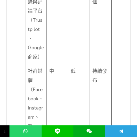
錄與評
個
論平台
（Trus
tpilot
、
Google
商家）
社群媒
中
低
持續發
體
布
（Face
book、
Instagr
am、
Thread
↓
s）