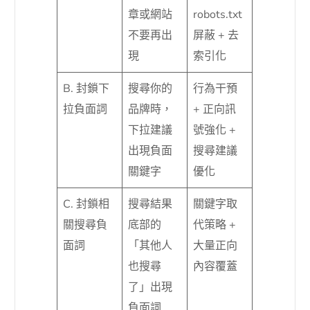
章或網站
robots.txt
不要再出
屏蔽 + 去
現
索引化
B. 封鎖下
搜尋你的
行為干預
拉負面詞
品牌時，
+ 正向訊
下拉建議
號強化 +
出現負面
搜尋建議
關鍵字
優化
C. 封鎖相
搜尋結果
關鍵字取
關搜尋負
底部的
代策略 +
面詞
「其他人
大量正向
也搜尋
內容覆蓋
了」出現
負面詞