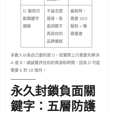
D. 徹底切
不論怎麼
最耗時，
斷關鍵字
搜尋，負
需要 SEO
關聯
面詞都不
壓制 + 聲
再與你的
譽重建
品牌連結
多數人以為自己要的是 D，但實際上只需要先解決
A 或 B。請誠實評估你的資源和時間，因為 D 可能
需要 6 到 18 個月。
永久封鎖負面關
鍵字：五層防護