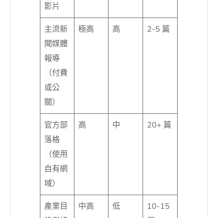
影片
主流新
極高
高
2-5 篇
聞媒體
報導
（付費
或公
關）
官方部
高
中
20+ 篇
落格
（使用
自有網
域）
產業目
中高
低
10-15