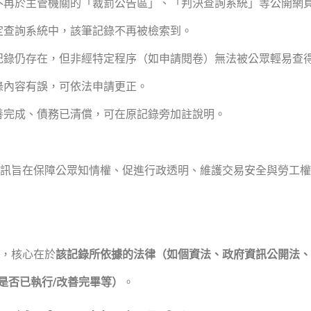
不再於主管機關的「裁罰公告區」、「判決查詢系統」等公開網
定查詢系統中，該筆記錄不再被檢索到。
記錄仍存在，但非經特定程序（如申請閱卷）無法被公眾輕易查
錄內容有誤，可依法申請更正。
善完成、債務已清償，可在原記錄旁加註說明。
資訊旨在保障公眾知情權、促進行政透明、維護交易安全與勞工
理，核心在於
該記錄所依據的法律（如個資法、政府資訊公開法
是否已執行/改善完畢等）
。