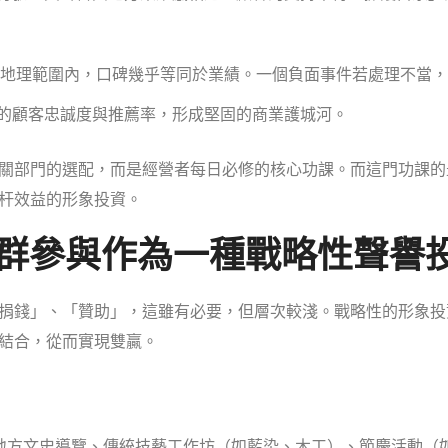
地理範圍內，口碑幾乎等同於業績。一個負面事件若處理不當，
的顧客忠誠度與推薦率，形成堅固的商業護城河。
關部門的選配，而是經營者每日必修的核心功課。而這門功課的
杆效益的形象投資。
社群參與作為一種戰略性聲譽
捐錢」、「贊助」，這雖有必要，但層次較淺。戰略性的形象投
結合，從而實現雙贏。
地方文史導覽、傳統技藝工作坊（如藍染、木工）、節慶活動（