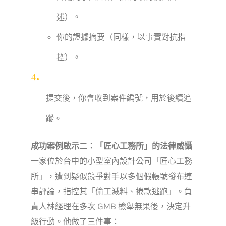
述）。
你的證據摘要（同樣，以事實對抗指
控）。
提交後，你會收到案件編號，用於後續追
蹤。
成功案例啟示二：「匠心工務所」的法律威懾
一家位於台中的小型室內設計公司「匠心工務
所」，遭到疑似競爭對手以多個假帳號發布連
串評論，指控其「偷工減料、捲款逃跑」。負
責人林經理在多次 GMB 檢舉無果後，決定升
級行動。他做了三件事：