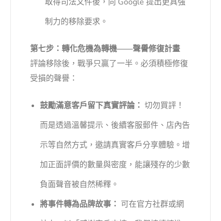
取得司法文件後，向 Google 提出更具強
制力的移除要求。
第七步：轉化危機為轉機——聲譽修復計畫
評論移除後，戰爭只贏了一半。必須積極修復
受損的聲譽：
鼓勵滿意客戶留下真實評論：
切勿買評！
而是透過溫馨提示、後續客服郵件、店內告
示等自然方式，邀請真實客戶分享體驗。增
加正面評價的數量與密度，能讓殘存的少數
負面聲音被自然稀釋。
將事件轉為品牌故事：
可在官方社群或網