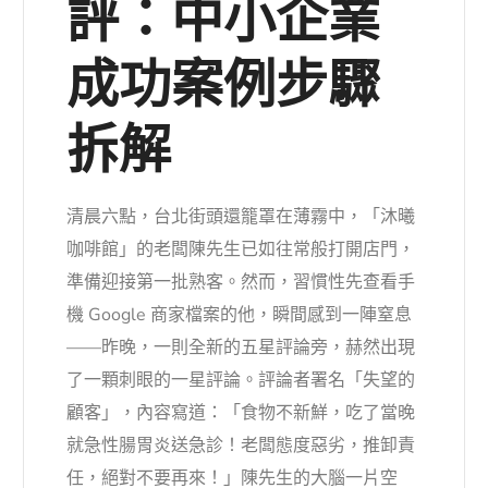
評：中小企業
成功案例步驟
拆解
清晨六點，台北街頭還籠罩在薄霧中，「沐曦
咖啡館」的老闆陳先生已如往常般打開店門，
準備迎接第一批熟客。然而，習慣性先查看手
機 Google 商家檔案的他，瞬間感到一陣窒息
——昨晚，一則全新的五星評論旁，赫然出現
了一顆刺眼的一星評論。評論者署名「失望的
顧客」，內容寫道：「食物不新鮮，吃了當晚
就急性腸胃炎送急診！老闆態度惡劣，推卸責
任，絕對不要再來！」陳先生的大腦一片空