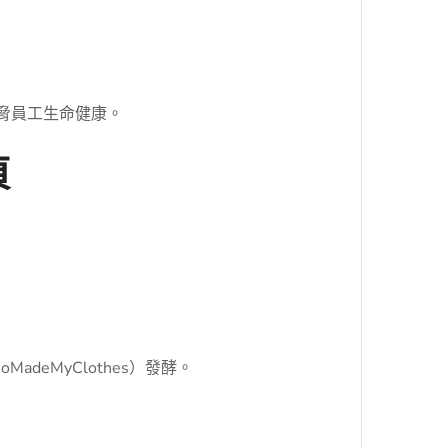
脅員工生命健康。
頁
MadeMyClothes）發酵。