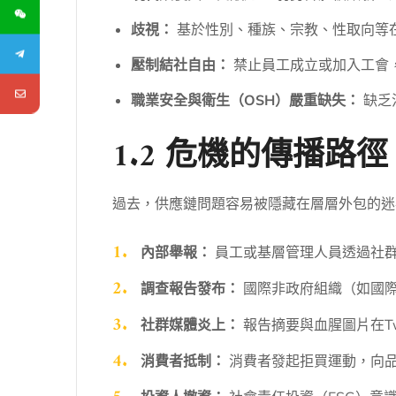
歧視：
基於性別、種族、宗教、性取向等
壓制結社自由：
禁止員工成立或加入工會
職業安全與衛生（OSH）嚴重缺失：
缺乏
1.2 危機的傳播
過去，供應鏈問題容易被隱藏在層層外包的迷
內部舉報：
員工或基層管理人員透過社群
調查報告發布：
國際非政府組織（如國
社群媒體炎上：
報告摘要與血腥圖片在Twit
消費者抵制：
消費者發起拒買運動，向