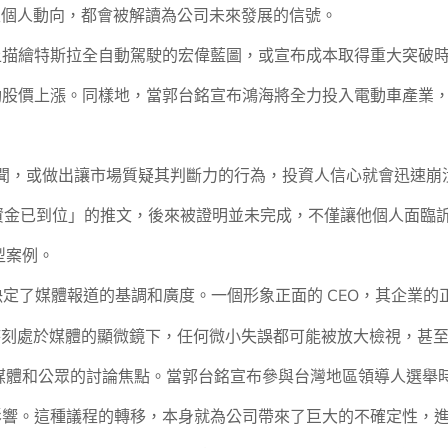
甚至個人動向，都會被解讀為公司未來發展的信號。
上描繪特斯拉全自動駕駛的宏偉藍圖，或宣布成本取得重大突破
動股價上漲。同樣地，當郭台銘宣布鴻海將全力投入電動車產業
醜聞，或做出讓市場質疑其判斷力的行為，投資人信心就會迅速崩潰
且資金已到位」的推文，後來被證明並未完成，不僅讓他個人面臨
型案例。
譽決定了媒體報道的基調和廣度。一個形象正面的 CEO，其企業
司時刻處於媒體的顯微鏡下，任何微小失誤都可能被放大檢視，甚
導媒體和公眾的討論焦點。當郭台銘宣布參與台灣地區領導人選舉
影響。這種議程的轉移，本身就為公司帶來了巨大的不確定性，