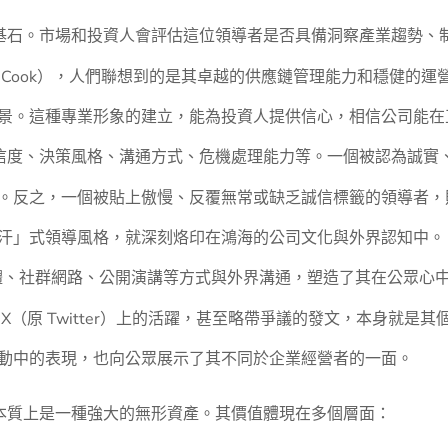
牌的基石。市場和投資人會評估這位領導者是否具備洞察產業趨勢
m Cook），人們聯想到的是其卓越的供應鏈管理能力和穩健的
景。這種專業形象的建立，能為投資人提供信心，相信公司能在
的誠信度、決策風格、溝通方式、危機處理能力等。一個被認為誠實
。反之，一個被貼上傲慢、反覆無常或缺乏誠信標籤的領導者，
汗」式領導風格，就深刻烙印在鴻海的公司文化與外界認知中。
媒體、社群網路、公開演講等方式與外界溝通，塑造了其在公眾心
X（原 Twitter）上的活躍，甚至略帶爭議的發文，本身就是
動中的表現，也向公眾展示了其不同於企業經營者的一面。
它本質上是一種強大的無形資產。其價值體現在多個層面：