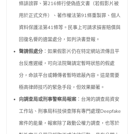
條誹謗罪、第216條行使偽造文書（若假影片被
用於正式文件）、著作權法第91條重製罪、個人
資料保護法第41條等。民事上可請求損害賠償與
回復名譽的適當處分，如判決書登報。
聲請假處分
：如果假影片仍在特定網站流傳且平
台反應遲緩，可向法院聲請定暫時狀態的假處
分，命該平台或轉傳者暫時遮蔽內容。這是需要
極高律師技巧的緊急手段，但效果顯著。
向調查局或刑事警察局報案
：台灣的調查局資安
工作站、刑事局科技偵查隊有專門處理Deepfake
案件的能量，報案除了啟動公權力調查，也等於