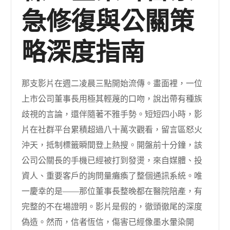
急修復與公關策
略深度指南
那支影片在週二凌晨三點開始流傳。畫面裡，一位
上市公司董事長用極其輕蔑的口吻，說出帶有種族
歧視的言論，還伴隨著不雅手勢。短短四小時，影
片在社群平台累積超過八十萬次觀看，留言區怒火
沖天，抵制標籤瞬間登上熱搜。開盤前十分鐘，該
公司公關長的手機已經被打到發燙，來自媒體、投
資人、重要客戶的詢問量癱瘓了整個通訊系統。唯
一慶幸的是——那位董事長整晚都在醫院陪產，有
完整的不在場證明。影片是假的，徹頭徹尾的深度
偽造。然而，信者恆信，傷害已經像墨水暈染開