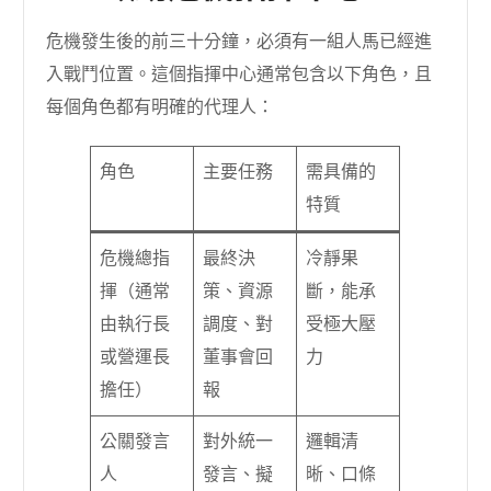
危機發生後的前三十分鐘，必須有一組人馬已經進
入戰鬥位置。這個指揮中心通常包含以下角色，且
每個角色都有明確的代理人：
角色
主要任務
需具備的
特質
危機總指
最終決
冷靜果
揮（通常
策、資源
斷，能承
由執行長
調度、對
受極大壓
或營運長
董事會回
力
擔任）
報
公關發言
對外統一
邏輯清
人
發言、擬
晰、口條