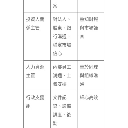
案
投資人關
對法人、
熟知財報
係主管
股東、銀
與市場語
行溝通，
言
穩定市場
信心
人力資源
內部員工
善於同理
主管
溝通、士
與組織溝
氣安撫
通
行政支援
文件記
細心高效
組
錄、設備
調度、後
勤