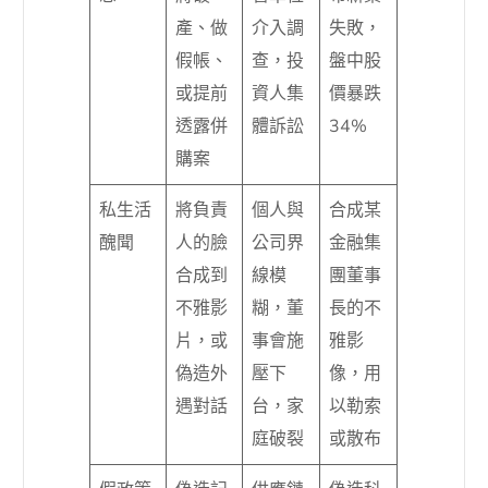
產、做
介入調
失敗，
假帳、
查，投
盤中股
或提前
資人集
價暴跌
透露併
體訴訟
34%
購案
私生活
將負責
個人與
合成某
醜聞
人的臉
公司界
金融集
合成到
線模
團董事
不雅影
糊，董
長的不
片，或
事會施
雅影
偽造外
壓下
像，用
遇對話
台，家
以勒索
庭破裂
或散布