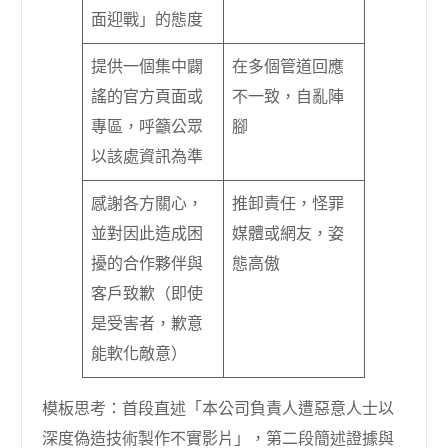
面迎戰」的態度
提供一個集中闢
在多個管道回應
謠的官方頁面或
不一致，自亂陣
專區，呼籲公眾
腳
以該處資訊為準
感謝各方關心，
推卸責任，怪罪
並對因此造成困
媒體或網友，姿
擾的合作夥伴與
態高傲
客戶致歉（即使
是受害者，歉意
能軟化敵意）
模板思考：首段直述「本公司負責人遭惡意人士以
深度偽造技術製作不實影片」，第二段簡述證據與