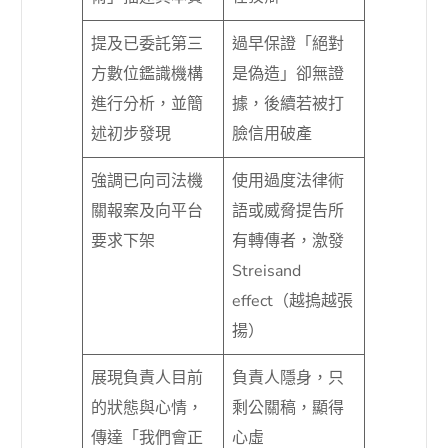
提及已委託第三
過早保證「絕對
方數位鑑識機構
是偽造」卻無證
進行分析，並簡
據，後續若被打
述初步發現
臉信用破產
強調已向司法機
使用過度法律術
關報案及向平台
語或威脅提告所
要求下架
有轉傳者，激發
Streisand
effect（越摀越張
揚）
展現負責人目前
負責人隱身，只
的狀態與心情，
剩公關稿，顯得
傳達「我們會正
心虛