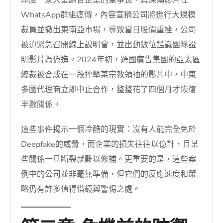
WhatsApp群組瘋傳，內容宣稱公司將進行大規模
裁員並撤出東南亞市場，導致當日股價重挫，公司
被迫緊急召開線上說明會，並出動數位鑑識團隊證
明影片為偽造。2024年初，跨國廣告集團的亞太區
總裁被合成在一段抨擊某宗教領袖的影片中，中東
多國代理商立即中止合作，整整花了四個月才恢復
半數關係。
這些事件揭示一個冷酷的現實：沒有人能完全免於
Deepfake的威脅，而企業的損失往往以億計，且某
些關係一旦斷裂就難以修補。更重要的是，這些案
例中的公司並非毫無準備，但它們的反應速度和策
略仍有許多值得借鏡與警惕之處。