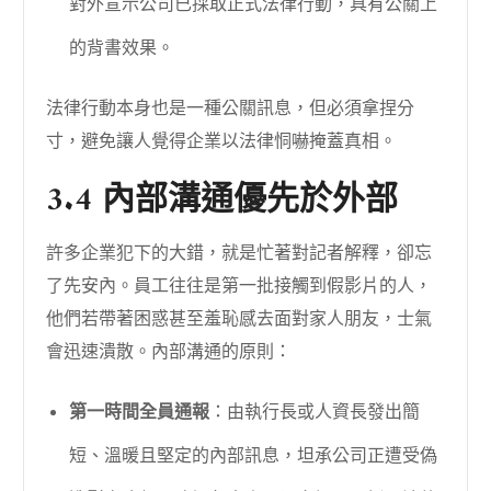
對外宣示公司已採取正式法律行動，具有公關上
的背書效果。
法律行動本身也是一種公關訊息，但必須拿捏分
寸，避免讓人覺得企業以法律恫嚇掩蓋真相。
3.4 內部溝通優先於外部
許多企業犯下的大錯，就是忙著對記者解釋，卻忘
了先安內。員工往往是第一批接觸到假影片的人，
他們若帶著困惑甚至羞恥感去面對家人朋友，士氣
會迅速潰散。內部溝通的原則：
第一時間全員通報
：由執行長或人資長發出簡
短、溫暖且堅定的內部訊息，坦承公司正遭受偽