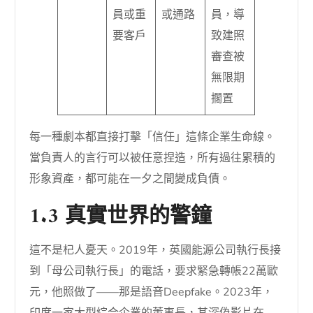
員或重
或通路
員，導
要客戶
致建照
審查被
無限期
擱置
每一種劇本都直接打擊「信任」這條企業生命線。
當負責人的言行可以被任意捏造，所有過往累積的
形象資產，都可能在一夕之間變成負債。
1.3 真實世界的警鐘
這不是杞人憂天。2019年，英國能源公司執行長接
到「母公司執行長」的電話，要求緊急轉帳22萬歐
元，他照做了——那是語音Deepfake。2023年，
印度一家大型綜合企業的董事長，其深偽影片在