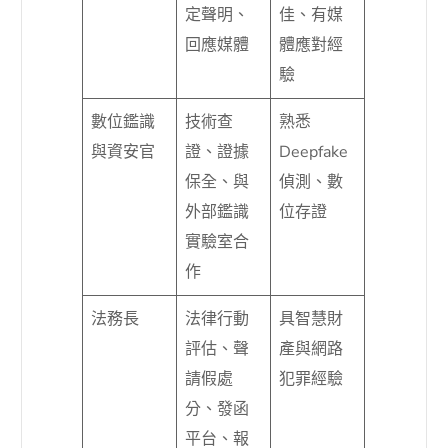
定聲明、
佳、有媒
回應媒體
體應對經
驗
數位鑑識
技術查
熟悉
與資安官
證、證據
Deepfake
保全、與
偵測、數
外部鑑識
位存證
實驗室合
作
法務長
法律行動
具智慧財
評估、聲
產與網路
請假處
犯罪經驗
分、發函
平台、報