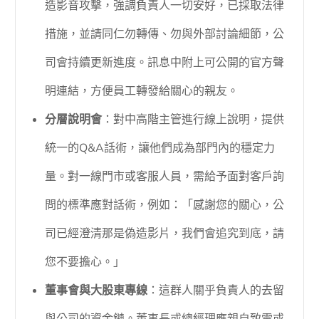
造影音攻擊，強調負責人一切安好，已採取法律
措施，並請同仁勿轉傳、勿與外部討論細節，公
司會持續更新進度。訊息中附上可公開的官方聲
明連結，方便員工轉發給關心的親友。
分層說明會
：對中高階主管進行線上說明，提供
統一的Q&A話術，讓他們成為部門內的穩定力
量。對一線門市或客服人員，需給予面對客戶詢
問的標準應對話術，例如：「感謝您的關心，公
司已經澄清那是偽造影片，我們會追究到底，請
您不要擔心。」
董事會與大股東專線
：這群人關乎負責人的去留
與公司的資金鏈。董事長或總經理應親自致電或