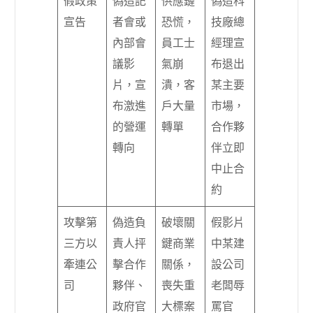
假政策
偽造記
供應鏈
偽造科
宣告
者會或
恐慌，
技廠總
內部會
員工士
經理宣
議影
氣崩
布退出
片，宣
潰，客
某主要
布激進
戶大量
市場，
的營運
轉單
合作夥
轉向
伴立即
中止合
約
攻擊第
偽造負
破壞關
假影片
三方以
責人抨
鍵商業
中某建
牽連公
擊合作
關係，
設公司
司
夥伴、
喪失重
老闆辱
政府官
大標案
罵官