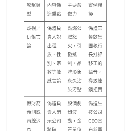
攻擊類
內容偽
主要殺
實例模
型
造重點
傷力
擬
歧視／
偽造負
點燃公
偽造某
仇恨言
責人說
眾怒
餐飲集
論
出種
火，引
團執行
族、性
發抵
長批評
別、宗
制，品
移工的
教等敏
牌形象
錄音，
感言論
永久沾
導致連
染污點
鎖拒買
假財務
偽造負
股價劇
偽造生
預測或
責人暗
烈波
技公司
內線消
示公司
動，金
CEO宣
息
將破
管單位
布新藥