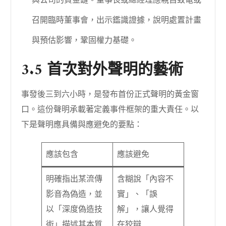
召開臨時董事會，出示鑑識證據，說明處置計畫
與預估影響，鞏固權力基礎。
3.5 首次對外聲明的藝術
事發後三到六小時，是發布首份正式聲明的黃金窗
口。這份聲明承載著定義事件框架的重大責任。以
下是聲明應具備與應避免的要點：
應該包含
應該避免
明確指出某流傳
含糊說「內容不
影音為偽造，並
實」、「誤
以「深度偽造技
解」，讓人覺得
術」描述其本質
在狡辯