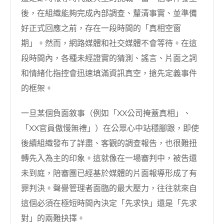
後，在組織能夠完成內部調查、釐清事實、並準備
好正式回應之前，存在一段時間的「真相空窗
期」。然而，網路媒體和社交媒體不會等待。在這
段時間內，各種未經證實的猜測、謠言、片面之詞
和情緒化指控會迅速填滿資訊真空，搶先定義事件
的框架。
一旦某個負面敘事（例如「XX公司掩蓋真相」、
「XX官員傲慢無禮」）在公眾心中站穩腳跟，即使
後續組織發布了詳盡、客觀的調查報告，也很難扭
轉先入為主的印象。這就像在一場審判中，被告還
未到庭，陪審團已經基於媒體的片面報導形成了有
罪判決。聲譽管理者面臨的最大壓力，往往就來自
這個必須在極短時間內決定「先求快」還是「先求
對」的兩難抉擇。