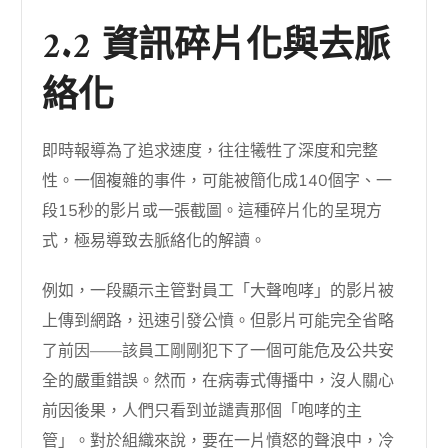
2.2 資訊碎片化與去脈
絡化
即時報導為了追求速度，往往犧牲了深度和完整
性。一個複雜的事件，可能被簡化成140個字、一
段15秒的影片或一張截圖。這種碎片化的呈現方
式，極易導致去脈絡化的解讀。
例如，一段顯示主管對員工「大聲咆哮」的影片被
上傳到網路，迅速引發公憤。但影片可能完全省略
了前因——該員工剛剛犯下了一個可能危及公共安
全的嚴重錯誤。然而，在病毒式傳播中，沒人關心
前因後果，人們只看到並譴責那個「咆哮的主
管」。對於組織來說，要在一片憤怒的聲浪中，冷