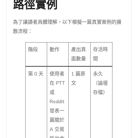
路徑實例
為了讓讀者具體理解，以下模擬一篇真實案例的擴
散流程：
階段
動作
產出頁
存活時
面數量
間
第 0 天
使用者
1 篇原
永久
在 PTT
文
（論壇
或
存檔）
Reddit
發表一
篇關於
A 交易