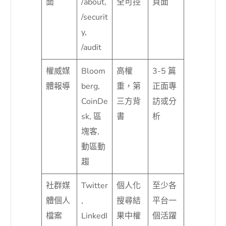
面
/about,
全可控
頁面
/securit
y,
/audit
權威媒
Bloom
高權
3-5 篇
體報導
berg,
重，第
正面專
CoinDe
三方背
訪或分
sk, 區
書
析
塊客,
動區動
趨
社群媒
Twitter
個人化
至少各
體個人
,
搜尋結
平台一
檔案
LinkedI
果中權
個活躍