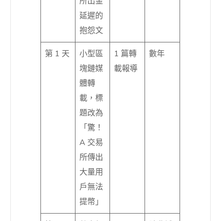
所出金
延遲的
抱怨文
第 1 天
小型區
1 篇轉
數年
塊鏈媒
載報導
體轉
載，標
題改為
「驚！
A 交易
所傳出
大量用
戶無法
提幣」