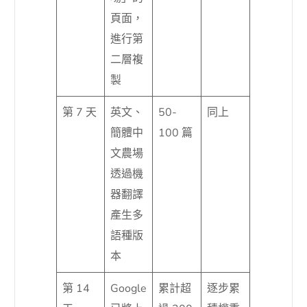
頁面，
進行第
二層複
製
第 7 天
英文、
50-
同上
簡體中
100 篇
文農場
透過機
器翻譯
產生多
語種版
本
第 14
Google
累計超
逐步累