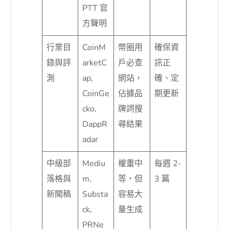
PTT 官
方聲明
行業目
CoinM
幣圈用
確保資
錄與評
arketC
戶必查
訊正
測
ap,
網站，
確、定
CoinGe
佔據品
期更新
cko,
牌詞搜
DappR
尋結果
adar
中級部
Mediu
權重中
每週 2-
落格與
m,
等，但
3 篇
新聞稿
Substa
容易大
ck,
量生成
PRNe