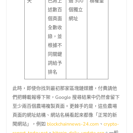
天
已將上
過 300
積權重
述數百
個獨立
個頁面
網址
全數收
錄，並
根據不
同關鍵
詞給予
排名
此時，即使你找到最初那家區塊鏈媒體，付費請他
們把轉載報導下架，Google 搜尋結果中仍然會留下
至少兩百個農場複製頁面。更棘手的是，這些農場
頁面的網址結構、網站名稱看起來都像「正常的新
聞網站」，例如
blockchainnews-24.com
、
crypto-