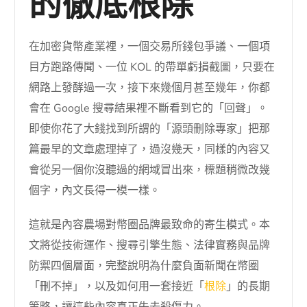
的徹底根除
在加密貨幣產業裡，一個交易所錢包爭議、一個項
目方跑路傳聞、一位 KOL 的帶單虧損截圖，只要在
網路上發酵過一次，接下來幾個月甚至幾年，你都
會在 Google 搜尋結果裡不斷看到它的「回聲」。
即使你花了大錢找到所謂的「源頭刪除專家」把那
篇最早的文章處理掉了，過沒幾天，同樣的內容又
會從另一個你沒聽過的網域冒出來，標題稍微改幾
個字，內文長得一模一樣。
這就是內容農場對幣圈品牌最致命的寄生模式。本
文將從技術運作、搜尋引擎生態、法律實務與品牌
防禦四個層面，完整說明為什麼負面新聞在幣圈
「刪不掉」，以及如何用一套接近「
根除
」的長期