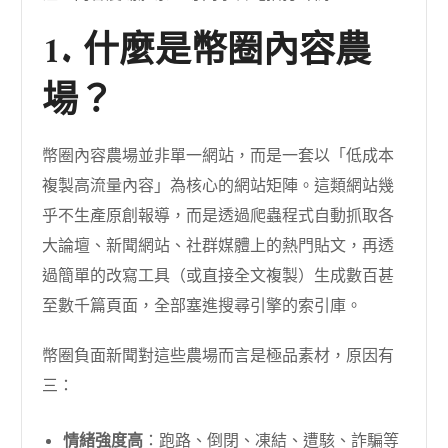
1. 什麼是幣圈內容農
場？
幣圈內容農場並非單一網站，而是一套以「低成本
複製高流量內容」為核心的網站矩陣。這類網站幾
乎不生產原創報導，而是透過爬蟲程式自動抓取各
大論壇、新聞網站、社群媒體上的熱門貼文，再透
過簡單的改寫工具（或直接全文複製）生成數百甚
至數千篇頁面，全部塞進搜尋引擎的索引庫。
幣圈負面新聞對這些農場而言是極品素材，原因有
三：
情緒強度高
：跑路、倒閉、凍結、遭駭、詐騙等