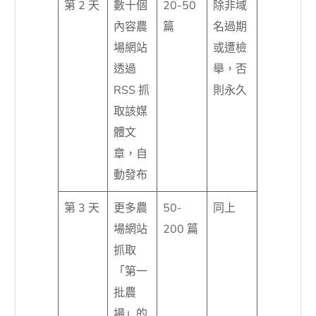
第 2 天
數十個
20-50
除非域
內容農
篇
名過期
場網站
或遭檢
透過
舉，否
RSS 抓
則永久
取該媒
體文
章，自
動發布
第 3 天
更多農
50-
同上
場網站
200 篇
抓取
「第一
批農
場」的