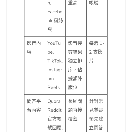
n,
重高
帳號
Facebo
ok 粉絲
頁
影音內
YouTu
影音搜
每週 1-
容
be,
尋結果
2 支影
TikTok,
獨立排
片
Instagr
序，佔
am
據額外
Reels
版位
問答平
Quora,
長尾問
針對常
台內容
Reddit
題直接
見質疑
官方帳
覆蓋
預先建
號回覆,
立問答