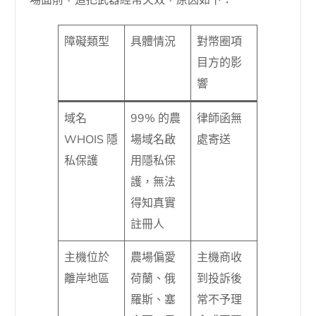
場面前，這把武器經常失效，原因如下：
障礙類型
具體情況
對幣圈項
目方的影
響
域名
99% 的農
律師函無
WHOIS 隱
場域名啟
處寄送
私保護
用隱私保
護，無法
得知真實
註冊人
主機位於
農場偏愛
主機商收
離岸地區
荷蘭、俄
到投訴後
羅斯、塞
常不予理