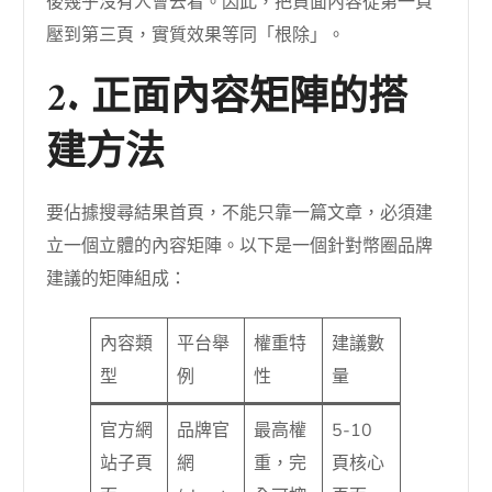
後幾乎沒有人會去看。因此，把負面內容從第一頁
壓到第三頁，實質效果等同「根除」。
2. 正面內容矩陣的搭
建方法
要佔據搜尋結果首頁，不能只靠一篇文章，必須建
立一個立體的內容矩陣。以下是一個針對幣圈品牌
建議的矩陣組成：
內容類
平台舉
權重特
建議數
型
例
性
量
官方網
品牌官
最高權
5-10
站子頁
網
重，完
頁核心