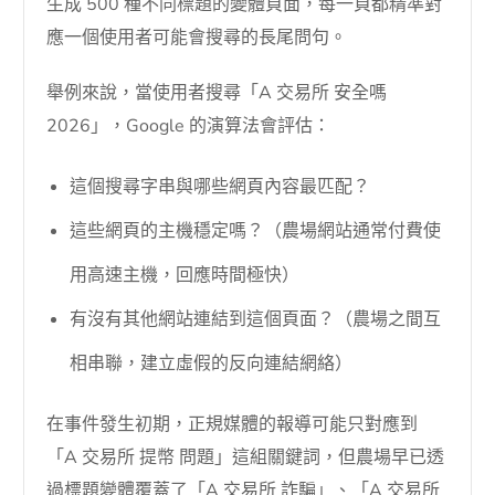
生成 500 種不同標題的變體頁面，每一頁都精準對
應一個使用者可能會搜尋的長尾問句。
舉例來說，當使用者搜尋「A 交易所 安全嗎
2026」，Google 的演算法會評估：
這個搜尋字串與哪些網頁內容最匹配？
這些網頁的主機穩定嗎？（農場網站通常付費使
用高速主機，回應時間極快）
有沒有其他網站連結到這個頁面？（農場之間互
相串聯，建立虛假的反向連結網絡）
在事件發生初期，正規媒體的報導可能只對應到
「A 交易所 提幣 問題」這組關鍵詞，但農場早已透
過標題變體覆蓋了「A 交易所 詐騙」、「A 交易所