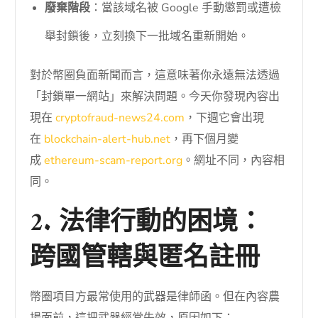
廢棄階段
：當該域名被 Google 手動懲罰或遭檢
舉封鎖後，立刻換下一批域名重新開始。
對於幣圈負面新聞而言，這意味著你永遠無法透過
「封鎖單一網站」來解決問題。今天你發現內容出
現在
cryptofraud-news24.com
，下週它會出現
在
blockchain-alert-hub.net
，再下個月變
成
ethereum-scam-report.org
。網址不同，內容相
同。
2. 法律行動的困境：
跨國管轄與匿名註冊
幣圈項目方最常使用的武器是律師函。但在內容農