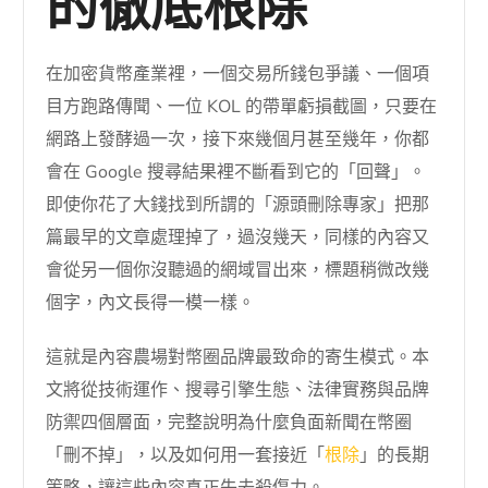
的徹底根除
在加密貨幣產業裡，一個交易所錢包爭議、一個項
目方跑路傳聞、一位 KOL 的帶單虧損截圖，只要在
網路上發酵過一次，接下來幾個月甚至幾年，你都
會在 Google 搜尋結果裡不斷看到它的「回聲」。
即使你花了大錢找到所謂的「源頭刪除專家」把那
篇最早的文章處理掉了，過沒幾天，同樣的內容又
會從另一個你沒聽過的網域冒出來，標題稍微改幾
個字，內文長得一模一樣。
這就是內容農場對幣圈品牌最致命的寄生模式。本
文將從技術運作、搜尋引擎生態、法律實務與品牌
防禦四個層面，完整說明為什麼負面新聞在幣圈
「刪不掉」，以及如何用一套接近「
根除
」的長期