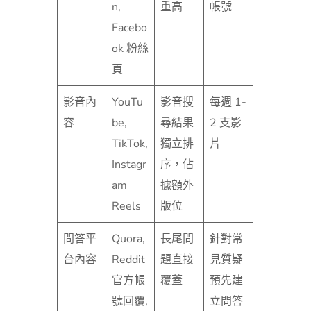
n,
重高
帳號
Facebo
ok 粉絲
頁
影音內
YouTu
影音搜
每週 1-
容
be,
尋結果
2 支影
TikTok,
獨立排
片
Instagr
序，佔
am
據額外
Reels
版位
問答平
Quora,
長尾問
針對常
台內容
Reddit
題直接
見質疑
官方帳
覆蓋
預先建
號回覆,
立問答