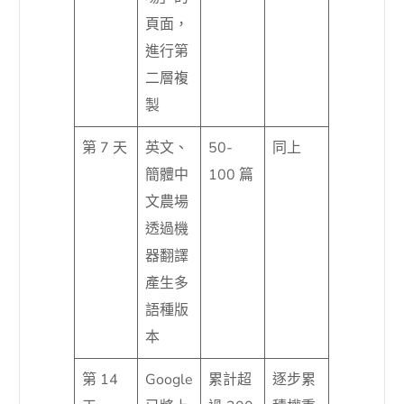
頁面，
進行第
二層複
製
第 7 天
英文、
50-
同上
簡體中
100 篇
文農場
透過機
器翻譯
產生多
語種版
本
第 14
Google
累計超
逐步累