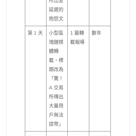
所出金
延遲的
抱怨文
第 1 天
小型區
1 篇轉
數年
塊鏈媒
載報導
體轉
載，標
題改為
「驚！
A 交易
所傳出
大量用
戶無法
提幣」