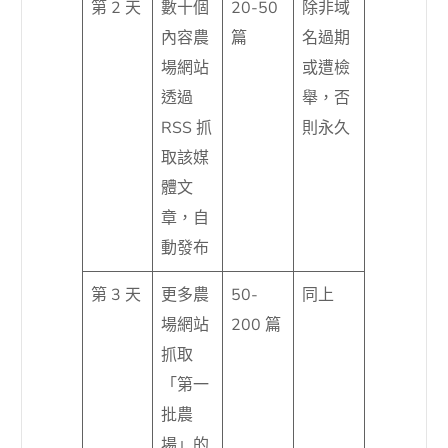
第 2 天
數十個
20-50
除非域
內容農
篇
名過期
場網站
或遭檢
透過
舉，否
RSS 抓
則永久
取該媒
體文
章，自
動發布
第 3 天
更多農
50-
同上
場網站
200 篇
抓取
「第一
批農
場」的