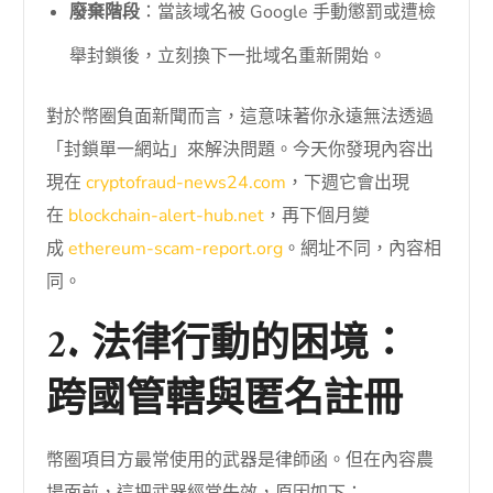
廢棄階段
：當該域名被 Google 手動懲罰或遭檢
舉封鎖後，立刻換下一批域名重新開始。
對於幣圈負面新聞而言，這意味著你永遠無法透過
「封鎖單一網站」來解決問題。今天你發現內容出
現在
cryptofraud-news24.com
，下週它會出現
在
blockchain-alert-hub.net
，再下個月變
成
ethereum-scam-report.org
。網址不同，內容相
同。
2. 法律行動的困境：
跨國管轄與匿名註冊
幣圈項目方最常使用的武器是律師函。但在內容農