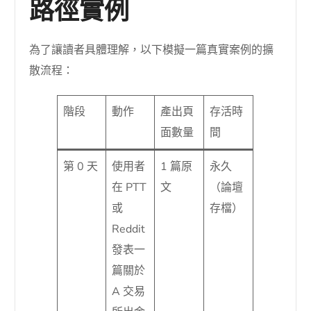
路徑實例
為了讓讀者具體理解，以下模擬一篇真實案例的擴
散流程：
階段
動作
產出頁
存活時
面數量
間
第 0 天
使用者
1 篇原
永久
在 PTT
文
（論壇
或
存檔）
Reddit
發表一
篇關於
A 交易