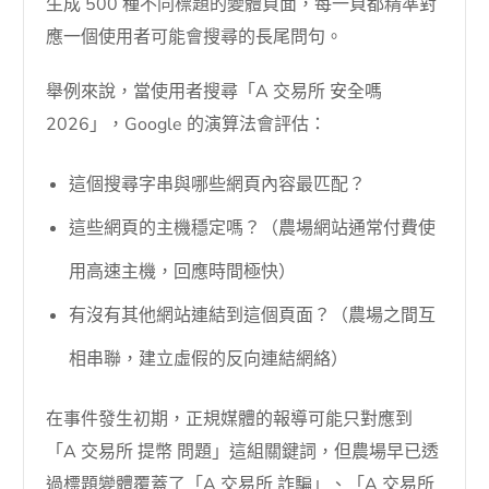
生成 500 種不同標題的變體頁面，每一頁都精準對
應一個使用者可能會搜尋的長尾問句。
舉例來說，當使用者搜尋「A 交易所 安全嗎
2026」，Google 的演算法會評估：
這個搜尋字串與哪些網頁內容最匹配？
這些網頁的主機穩定嗎？（農場網站通常付費使
用高速主機，回應時間極快）
有沒有其他網站連結到這個頁面？（農場之間互
相串聯，建立虛假的反向連結網絡）
在事件發生初期，正規媒體的報導可能只對應到
「A 交易所 提幣 問題」這組關鍵詞，但農場早已透
過標題變體覆蓋了「A 交易所 詐騙」、「A 交易所