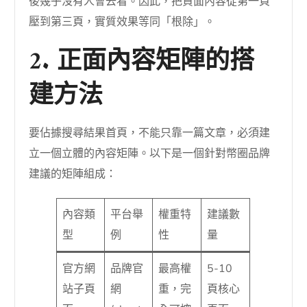
後幾乎沒有人會去看。因此，把負面內容從第一頁
壓到第三頁，實質效果等同「根除」。
2. 正面內容矩陣的搭
建方法
要佔據搜尋結果首頁，不能只靠一篇文章，必須建
立一個立體的內容矩陣。以下是一個針對幣圈品牌
建議的矩陣組成：
內容類
平台舉
權重特
建議數
型
例
性
量
官方網
品牌官
最高權
5-10
站子頁
網
重，完
頁核心