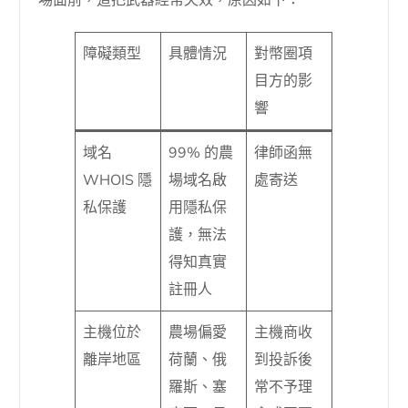
場面前，這把武器經常失效，原因如下：
障礙類型
具體情況
對幣圈項
目方的影
響
域名
99% 的農
律師函無
WHOIS 隱
場域名啟
處寄送
私保護
用隱私保
護，無法
得知真實
註冊人
主機位於
農場偏愛
主機商收
離岸地區
荷蘭、俄
到投訴後
羅斯、塞
常不予理