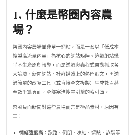
1. 什麼是幣圈內容農
場？
幣圈內容農場並非單一網站，而是一套以「低成本
複製高流量內容」為核心的網站矩陣。這類網站幾
乎不生產原創報導，而是透過爬蟲程式自動抓取各
大論壇、新聞網站、社群媒體上的熱門貼文，再透
過簡單的改寫工具（或直接全文複製）生成數百甚
至數千篇頁面，全部塞進搜尋引擎的索引庫。
幣圈負面新聞對這些農場而言是極品素材，原因有
三：
情緒強度高
：跑路、倒閉、凍結、遭駭、詐騙等