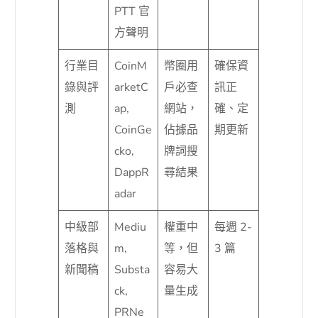
PTT 官
方聲明
行業目
CoinM
幣圈用
確保資
錄與評
arketC
戶必查
訊正
測
ap,
網站，
確、定
CoinGe
佔據品
期更新
cko,
牌詞搜
DappR
尋結果
adar
中級部
Mediu
權重中
每週 2-
落格與
m,
等，但
3 篇
新聞稿
Substa
容易大
ck,
量生成
PRNe