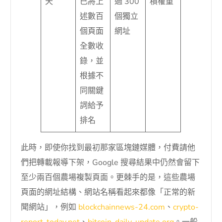
天
已將上
過 300
積權重
述數百
個獨立
個頁面
網址
全數收
錄，並
根據不
同關鍵
詞給予
排名
此時，即使你找到最初那家區塊鏈媒體，付費請他
們把轉載報導下架，Google 搜尋結果中仍然會留下
至少兩百個農場複製頁面。更棘手的是，這些農場
頁面的網址結構、網站名稱看起來都像「正常的新
聞網站」，例如
blockchainnews-24.com
、
crypto-