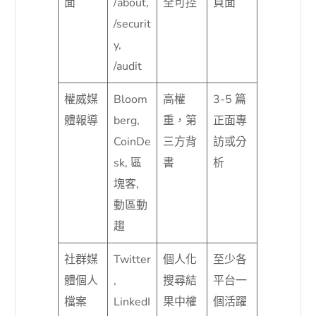
面
/about,
全可控
頁面
/securit
y,
/audit
權威媒
Bloom
高權
3-5 篇
體報導
berg,
重，第
正面專
CoinDe
三方背
訪或分
sk, 區
書
析
塊客,
動區動
趨
社群媒
Twitter
個人化
至少各
體個人
,
搜尋結
平台一
檔案
LinkedI
果中權
個活躍