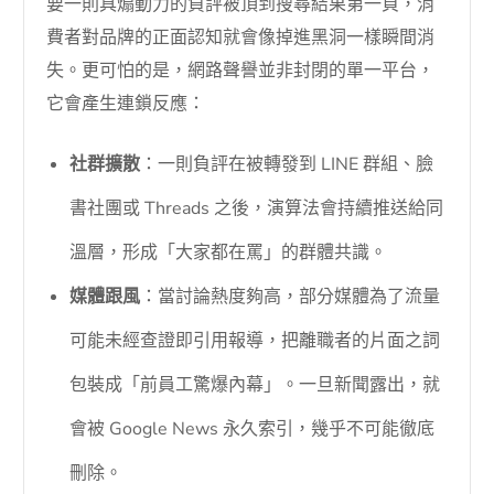
要一則具煽動力的負評被頂到搜尋結果第一頁，消
費者對品牌的正面認知就會像掉進黑洞一樣瞬間消
失。更可怕的是，網路聲譽並非封閉的單一平台，
它會產生連鎖反應：
社群擴散
：一則負評在被轉發到 LINE 群組、臉
書社團或 Threads 之後，演算法會持續推送給同
溫層，形成「大家都在罵」的群體共識。
媒體跟風
：當討論熱度夠高，部分媒體為了流量
可能未經查證即引用報導，把離職者的片面之詞
包裝成「前員工驚爆內幕」。一旦新聞露出，就
會被 Google News 永久索引，幾乎不可能徹底
刪除。