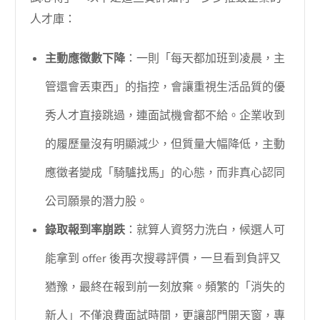
人才庫：
主動應徵數下降
：一則「每天都加班到凌晨，主
管還會丟東西」的指控，會讓重視生活品質的優
秀人才直接跳過，連面試機會都不給。企業收到
的履歷量沒有明顯減少，但質量大幅降低，主動
應徵者變成「騎驢找馬」的心態，而非真心認同
公司願景的潛力股。
錄取報到率崩跌
：就算人資努力洗白，候選人可
能拿到 offer 後再次搜尋評價，一旦看到負評又
猶豫，最終在報到前一刻放棄。頻繁的「消失的
新人」不僅浪費面試時間，更讓部門開天窗，專