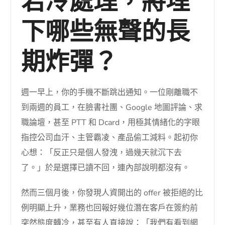
若冷處理，將埋
下哪些無聲的長
期炸彈？
週一早上，你的手機不斷跳出通知。一位剛離職不
到兩週的員工，在臉書社團、Google 地圖評論、求
職論壇，甚至 PTT 和 Dcard，用極其情緒化的字眼
指控公司血汗、主管霸凌、產品偷工減料。起初你
心想：「反正只是個人發洩，過幾天就沉下去
了。」於是選擇已讀不回，連內部說明都沒有。
然而三個月後，你發現人資開出的 offer 被拒絕的比
例明顯上升，業務也回報好幾位潛在客戶在簽約前
突然態度轉冷，甚至有人直接說：「我們有看到網