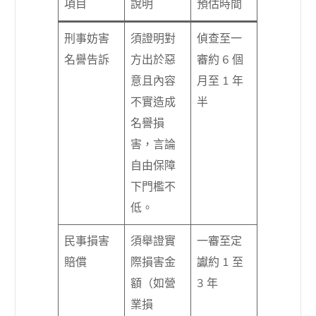
項目
說明
預估時間
刑事妨害
須證明對
偵查至一
名譽告訴
方出於惡
審約 6 個
意且內容
月至 1 年
不實造成
半
名譽損
害，言論
自由保障
下門檻不
低。
民事損害
須舉證實
一審至定
賠償
際損害金
讞約 1 至
額（如營
3 年
業損