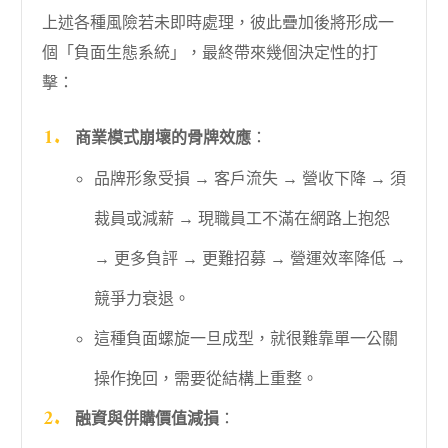
上述各種風險若未即時處理，彼此疊加後將形成一
個「負面生態系統」，最終帶來幾個決定性的打
擊：
商業模式崩壞的骨牌效應
：
品牌形象受損 → 客戶流失 → 營收下降 → 須
裁員或減薪 → 現職員工不滿在網路上抱怨
→ 更多負評 → 更難招募 → 營運效率降低 →
競爭力衰退。
這種負面螺旋一旦成型，就很難靠單一公關
操作挽回，需要從結構上重整。
融資與併購價值減損
：