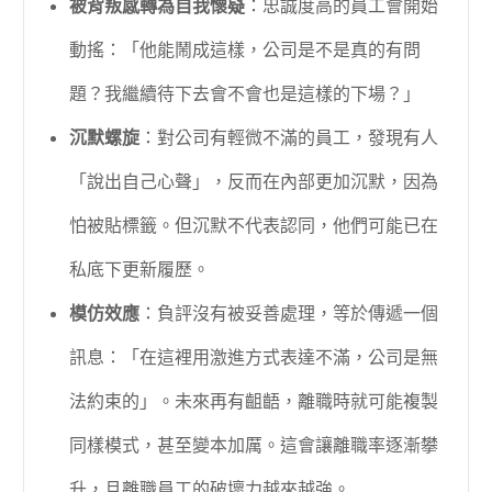
被背叛感轉為自我懷疑
：忠誠度高的員工會開始
動搖：「他能鬧成這樣，公司是不是真的有問
題？我繼續待下去會不會也是這樣的下場？」
沉默螺旋
：對公司有輕微不滿的員工，發現有人
「說出自己心聲」，反而在內部更加沉默，因為
怕被貼標籤。但沉默不代表認同，他們可能已在
私底下更新履歷。
模仿效應
：負評沒有被妥善處理，等於傳遞一個
訊息：「在這裡用激進方式表達不滿，公司是無
法約束的」。未來再有齟齬，離職時就可能複製
同樣模式，甚至變本加厲。這會讓離職率逐漸攀
升，且離職員工的破壞力越來越強。