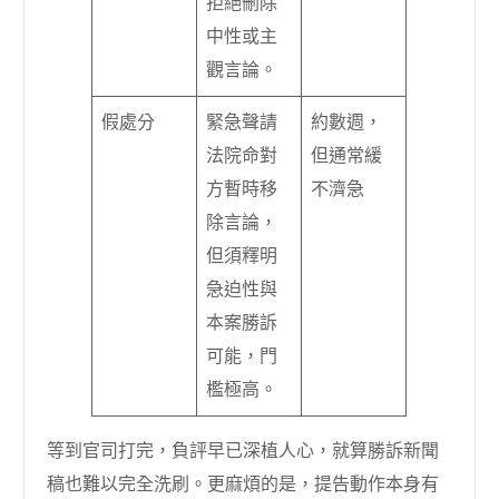
拒絕刪除
中性或主
觀言論。
假處分
緊急聲請
約數週，
法院命對
但通常緩
方暫時移
不濟急
除言論，
但須釋明
急迫性與
本案勝訴
可能，門
檻極高。
等到官司打完，負評早已深植人心，就算勝訴新聞
稿也難以完全洗刷。更麻煩的是，提告動作本身有