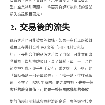
在醫美、律師、會計師、汽車維修等「信任密集
型」產業特別明顯，一條惡意負評可能造成的營業
損失高達數百萬元。
2. 交易後的流失
既有客戶也可能被負評動搖。如果一家代工廠被離
職員工在爆料公社 PO 文說「用回收料冒充新
料」，長期合作的品牌客戶為了自保，可能立即啟
動稽核，增加檢驗項目，甚至暫緩下單。一旦合作
節奏被打亂，競爭對手就有可乘之機，客戶很可能
「暫時先轉一部分單過去」，而這一轉，往往就永
遠回不來了。B2B 生意的可怕之處在於，
失去一個
客戶的終身價值，可能是一整個團隊幾年的營收
。
對於倚賴訂閱制或會員經濟的企業，負評還會拉高