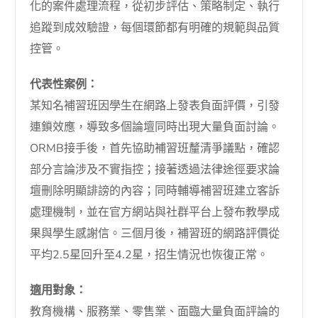
化的案件處理流程，從初步評估、策略制定、執行
追蹤到成效驗證，每個環節都有明確的規範與品質
控管。
代表性案例：
某知名補習班因學生在網路上發表負面評價，引發
連鎖效應，導致多個論壇同時出現大量負面討論。
ORMB接手後，首先協助補習班釐清爭議點，確認
部分言論涉及不實指控；接著透過法律途徑要求論
壇刪除明顯誹謗的內容；同時輔導補習班建立客訴
處理機制，並在官方網站與社群平台上發布教學成
果與學生感謝信。三個月後，補習班的網路評價從
平均2.5星回升至4.2星，招生情況也恢復正常。
適用對象：
教育機構、服務業、零售業、面臨大量負面評論的