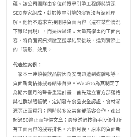
蘊。該公司團隊由多位前搜尋引擎工程師與資深
SEO專家組成，對於搜尋引擎的演算法有深刻理
解。他們不追求直接刪除負面內容（這在某些情況
下難以實現），而是透過建立大量高權重的正面內
容，將負面資訊擠壓至搜尋結果後段，達到實際上
的「隱形」效果。
代表性案例：
一家本土連鎖餐飲品牌因食安問題遭到媒體報導，
負面新聞佔據搜尋結果首頁。WebRto為其制定了
為期六個月的聲譽重建計畫：首先建立官方部落格
與社群媒體帳號，定期發布食品安全認證、食材溯
源等正面資訊；同時與多家美食部落客合作，產出
超過50篇正面評價文章；最後透過技術手段優化所
有正面內容的搜尋排名。六個月後，原本的負面新