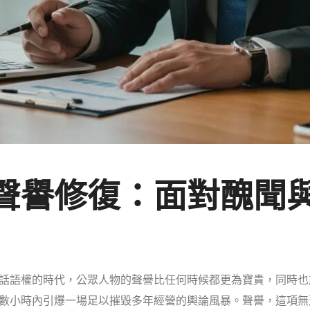
聲譽修復：面對醜聞
話語權的時代，公眾人物的聲譽比任何時候都更為寶貴，同時也
數小時內引爆一場足以摧毀多年經營的輿論風暴。聲譽，這項無