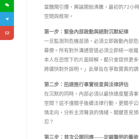
當醜聞引爆，輿論開始沸騰，最初的72小
空間與框架。
第一步：緊急內部啟動與絕對沉默紀律
一旦監測到危機苗頭，必須立即啟動內部危
幕僚。所有對外溝通管道必須立即統一收攏
本人在恐慌下的片面辯解，都只會提供更多
將儘快對外說明。」此舉旨在爭取寶貴的調
第二步：迅速進行事實核查與法律評估
在沉默的同時，內部必須以最快速度釐清事
空間？這不僅關乎後續法律行動，更關乎公
情走向，分析主流聲浪的情緒、關鍵意見領
忍？
第三步：首次公開回應——定錨聲明的藝術