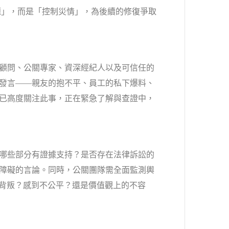
題」，而是「控制災情」，為後續的修復爭取
顧問、公關專家、資深經紀人以及可信任的
發言——親友的抱不平、員工的私下爆料、
已高度關注此事，正在緊急了解與查證中，
哪些部分有證據支持？是否存在法律訴訟的
障礙的言論。同時，公關團隊需全面監測輿
被背叛？感到不公平？還是價值觀上的不容