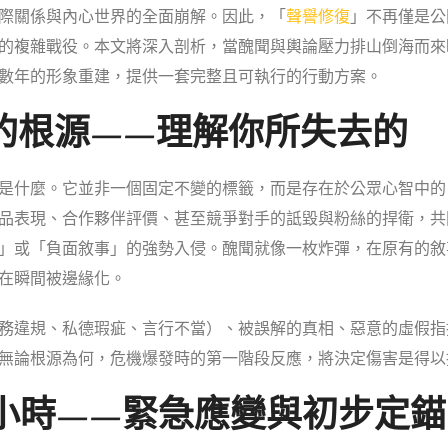
際關係與內心世界的全面崩解。因此，「
聲譽修復
」不再僅是公
的複雜戰役。本文將深入剖析，當醜聞與輿論壓力排山倒海而來
數年的形象重建，提供一套完整且可執行的行動方案。
的根源——理解你所失去的
是什麼。它並非一個固定不變的標籤，而是存在於公眾心智中的
品表現、合作夥伴評價、甚至競爭對手的詆毀與粉絲的捍衛，共
」或「負面敘事」的強勢入侵。醜聞就像一枚炸彈，在原有的敘
在瞬間被邊緣化。
務違規、私德瑕疵、言行不當）、被誤解的真相、惡意的虛假指
無論根源為何，危機爆發時的第一階段反應，將決定傷害是得以
2小時——緊急應變與初步定錨