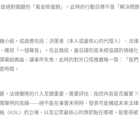
時是絕對關鍵的「黃金修復期」。此時的行動目標不是「解決問
機小組。成員應包括：決策者（本人或最核心的代理人）、法律
，確保「一個聲音」。在此階段，最忌諱的是未經協調的情緒化
彈藥給輿論，讓事件失焦。此時的對外口徑應嚴格一致：「我們
查時間。
實。法律團隊的介入至關重要，需要評估：指控內容是否屬實？
開聲明的底線——絕不能在事實未明時，發表可能構成未來法律
袖（KOL）的立場、以及公眾最核心的憤怒點在哪裡。是覺得