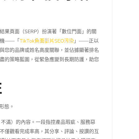
果頁面（SERP）扮演著「數位門面」的關
危機——「
TikTok負面影片SEO污染
」——正以
上與您的品牌或姓名高度關聯，並佔據顯著排名
盡的策略藍圖，從緊急應變到長期防護，助您
性
容形態。
訝、不滿）的內容。一段指控產品瑕疵、服務惡
不僅觀看完成率高，其分享、評論、按讚的互