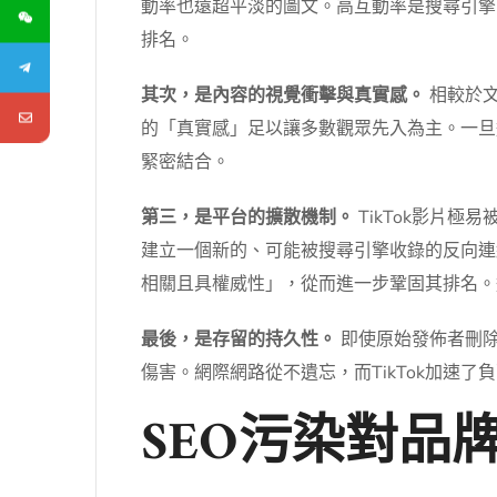
動率也遠超平淡的圖文。高互動率是搜尋引擎
排名。
其次，是內容的視覺衝擊與真實感。
相較於文
的「真實感」足以讓多數觀眾先入為主。一旦這
緊密結合。
第三，是平台的擴散機制。
TikTok影片極易
建立一個新的、可能被搜尋引擎收錄的反向連結
相關且具權威性」，從而進一步鞏固其排名。
最後，是存留的持久性。
即使原始發佈者刪除影
傷害。網際網路從不遺忘，而TikTok加速了
SEO污染對品