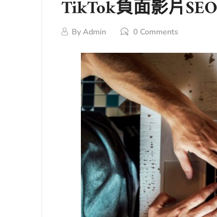
TikTok負面影片
By
Admin
0 Comments