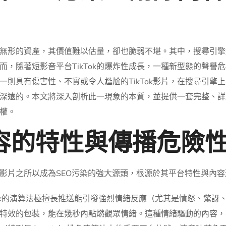
無形的資產，其價值難以估量，卻也脆弱不堪。其中，搜尋引擎結
，隨著短影音平台TikTok的爆炸性成長，一種新型態的聲譽
一則具有傷害性、不實或令人尷尬的TikTok影片，在搜尋引擎
深遠的。本文將深入剖析此一現象的本質，並提供一套完整、詳
權。
面內容的特性與傳播危險
負面影片之所以成為SEO污染的強大源頭，根源於其平台特性與內
Tok的演算法極擅長推送能引發強烈情緒反應（尤其是憤怒、驚
特效的包裝，能在幾秒內點燃觀眾情緒。這種情緒驅動的內容，