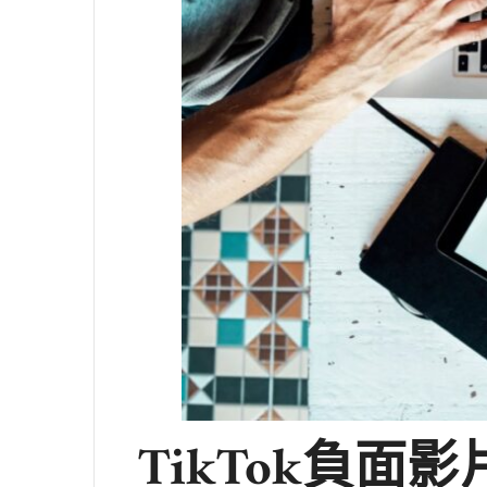
TikTok負