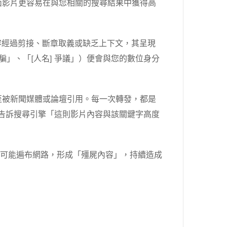
負面影片更容易在與您相關的搜尋結果中獲得高
容經過剪接、斷章取義或缺乏上下文，其呈現
」、「[人名] 爭議」）便會與您的數位身分
ter，甚至被新聞媒體或論壇引用。每一次轉發，都是
，告訴搜尋引擎「這則影片內容與該關鍵字高度
截圖仍可能遍布網路，形成「殭屍內容」，持續造成