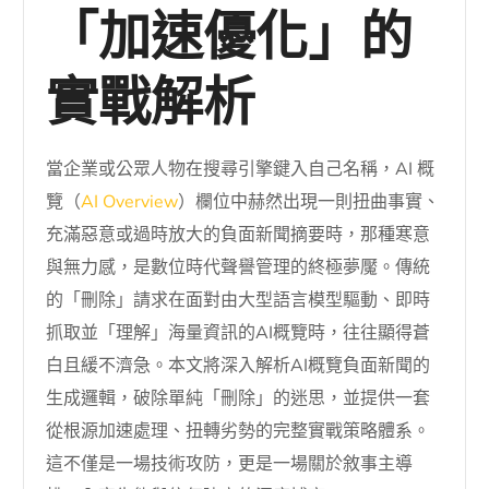
「加速優化」的
實戰解析
當企業或公眾人物在搜尋引擎鍵入自己名稱，AI 概
覽（
AI Overview
）欄位中赫然出現一則扭曲事實、
充滿惡意或過時放大的負面新聞摘要時，那種寒意
與無力感，是數位時代聲譽管理的終極夢魘。傳統
的「刪除」請求在面對由大型語言模型驅動、即時
抓取並「理解」海量資訊的AI概覽時，往往顯得蒼
白且緩不濟急。本文將深入解析AI概覽負面新聞的
生成邏輯，破除單純「刪除」的迷思，並提供一套
從根源加速處理、扭轉劣勢的完整實戰策略體系。
這不僅是一場技術攻防，更是一場關於敘事主導