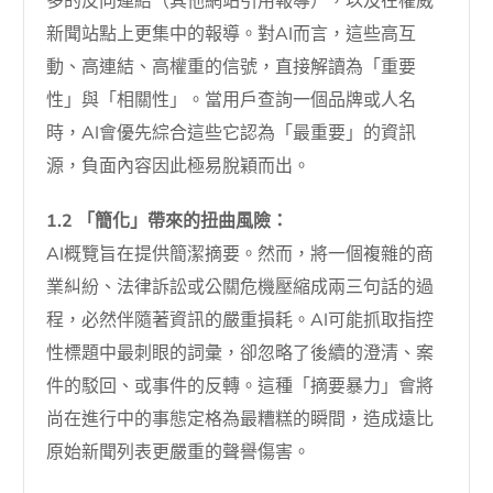
多的反向連結（其他網站引用報導），以及在權威
新聞站點上更集中的報導。對AI而言，這些高互
動、高連結、高權重的信號，直接解讀為「重要
性」與「相關性」。當用戶查詢一個品牌或人名
時，AI會優先綜合這些它認為「最重要」的資訊
源，負面內容因此極易脫穎而出。
1.2 「簡化」帶來的扭曲風險：
AI概覽旨在提供簡潔摘要。然而，將一個複雜的商
業糾紛、法律訴訟或公關危機壓縮成兩三句話的過
程，必然伴隨著資訊的嚴重損耗。AI可能抓取指控
性標題中最刺眼的詞彙，卻忽略了後續的澄清、案
件的駁回、或事件的反轉。這種「摘要暴力」會將
尚在進行中的事態定格為最糟糕的瞬間，造成遠比
原始新聞列表更嚴重的聲譽傷害。