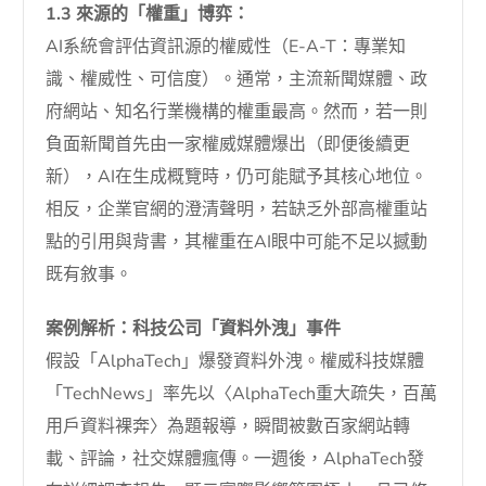
1.3 來源的「權重」博弈：
AI系統會評估資訊源的權威性（E-A-T：專業知
識、權威性、可信度）。通常，主流新聞媒體、政
府網站、知名行業機構的權重最高。然而，若一則
負面新聞首先由一家權威媒體爆出（即便後續更
新），AI在生成概覽時，仍可能賦予其核心地位。
相反，企業官網的澄清聲明，若缺乏外部高權重站
點的引用與背書，其權重在AI眼中可能不足以撼動
既有敘事。
案例解析：科技公司「資料外洩」事件
假設「AlphaTech」爆發資料外洩。權威科技媒體
「TechNews」率先以〈AlphaTech重大疏失，百萬
用戶資料裸奔〉為題報導，瞬間被數百家網站轉
載、評論，社交媒體瘋傳。一週後，AlphaTech發