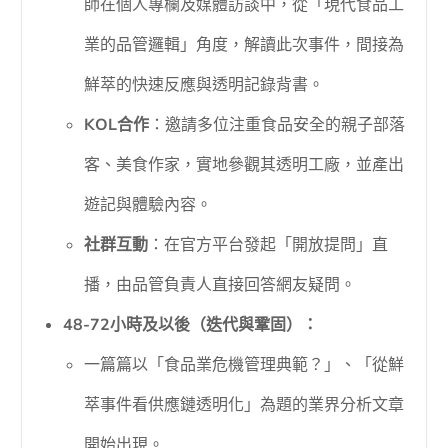
師在個人專欄及媒體訪談中，從「現代食品工
業的品管邏輯」角度，解讀此次事件，間接為
鮮萃的快速反應與透明記錄背書。
KOL合作
：邀請多位注重食品安全的親子部落
客、美食作家，實地參觀其透明工廠，並產出
遊記與體驗內容。
社群互動
：在官方平台發起「開放提問」直
播，由品管負責人直接回答網友疑問。
48-72小時及以後（迭代與鞏固）：
一篇篇以「食品業危機管理典範？」、「從鮮
萃事件看供應鏈透明化」為題的業界分析文章
開始出現。