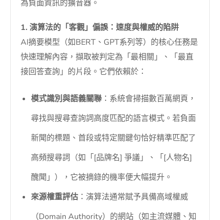
為負面資訊的擴音器。
1. 演算法的「客觀」偏誤：速度與權威的陷阱
AI摘要模型（如BERT、GPT系列等）的核心任務是
快速理解內容，擷取被判定為「最相關」、「最直
接回答查詢」的片段。它們依賴於：
模式識別與語義關聯
：系統會掃描數百萬網頁，
尋找與搜尋查詢詞高度匹配的語言模式。若負面
新聞的標題、首段或特定關鍵句恰好精準匹配了
高頻搜尋詞（如「[品牌名] 爭議」、「[人物名]
醜聞」），它被摘錄的機率便大幅提升。
來源權重評估
：演算法通常賦予具備高域權威
（Domain Authority）的網站（如主流媒體、知