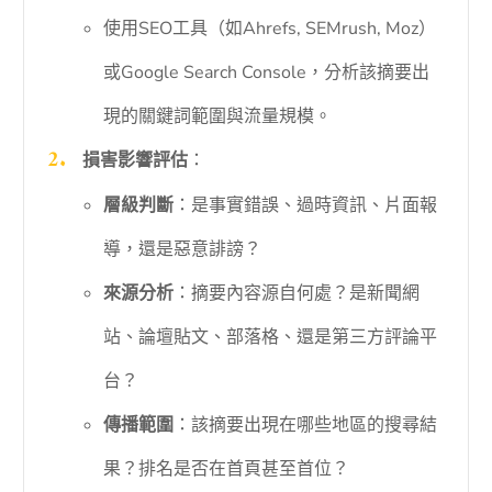
使用SEO工具（如Ahrefs, SEMrush, Moz）
或Google Search Console，分析該摘要出
現的關鍵詞範圍與流量規模。
損害影響評估
：
層級判斷
：是事實錯誤、過時資訊、片面報
導，還是惡意誹謗？
來源分析
：摘要內容源自何處？是新聞網
站、論壇貼文、部落格、還是第三方評論平
台？
傳播範圍
：該摘要出現在哪些地區的搜尋結
果？排名是否在首頁甚至首位？