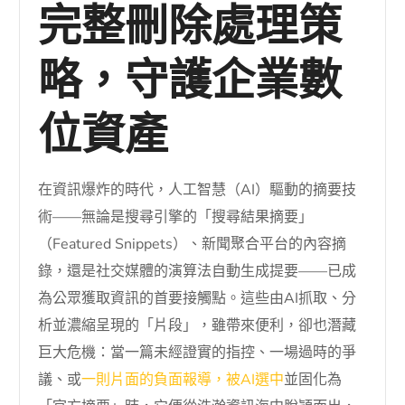
完整刪除處理策
略，守護企業數
位資產
在資訊爆炸的時代，人工智慧（AI）驅動的摘要技
術——無論是搜尋引擎的「搜尋結果摘要」
（Featured Snippets）、新聞聚合平台的內容摘
錄，還是社交媒體的演算法自動生成提要——已成
為公眾獲取資訊的首要接觸點。這些由AI抓取、分
析並濃縮呈現的「片段」，雖帶來便利，卻也潛藏
巨大危機：當一篇未經證實的指控、一場過時的爭
議、或
一則片面的負面報導，被AI選中
並固化為