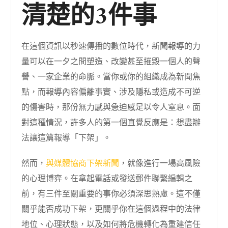
清楚的3件事
在這個資訊以秒速傳播的數位時代，新聞報導的力
量可以在一夕之間塑造、改變甚至摧毀一個人的聲
譽、一家企業的命脈。當你或你的組織成為新聞焦
點，而報導內容偏離事實、涉及隱私或造成不可逆
的傷害時，那份無力感與急迫感足以令人窒息。面
對這種情況，許多人的第一個直覺反應是：想盡辦
法讓這篇報導「下架」。
然而，
與媒體協商下架新聞
，就像進行一場高風險
的心理博弈。在拿起電話或發送郵件聯繫編輯之
前，有三件至關重要的事你必須深思熟慮。這不僅
關乎能否成功下架，更關乎你在這個過程中的法律
地位、心理狀態，以及如何將危機轉化為重建信任