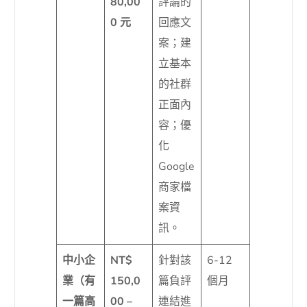
80,00
評論的
0 元
回應文
案；建
立基本
的社群
正面內
容；優
化
Google
商家檔
案資
訊。
中小企
NT$
針對該
6-12
業（有
150,0
篇負評
個月
一篇高
00 –
連結進