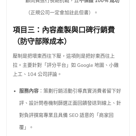
顧問費進行長期抗戰，且
不保證 100% 成功
（正規公司一定會加註此但書）。
項目三：內容產製與口碑行銷費
（防守部隊成本）
壓制是把壞東西往下壓，這項則是把好東西往上
拉。主要針對「評分平台」如 Google 地圖、小雞
上工、104 公司評論。
服務內容
：策劃行銷活動引導真實消費者留下好
評、設計問卷機制篩選正面回饋發送到線上、針
對負評撰寫專業且具備 SEO 語意的「商家回
覆」。