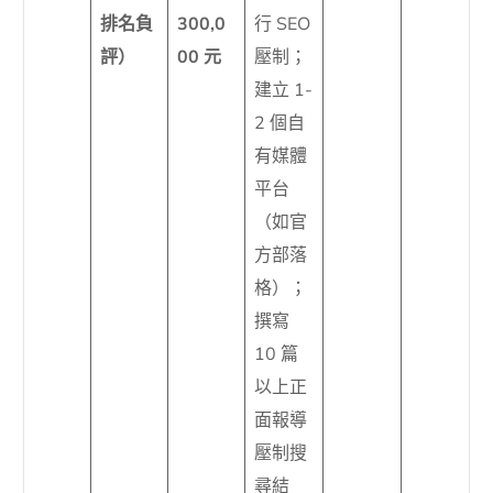
排名負
300,0
行 SEO
評）
00 元
壓制；
建立 1-
2 個自
有媒體
平台
（如官
方部落
格）；
撰寫
10 篇
以上正
面報導
壓制搜
尋結