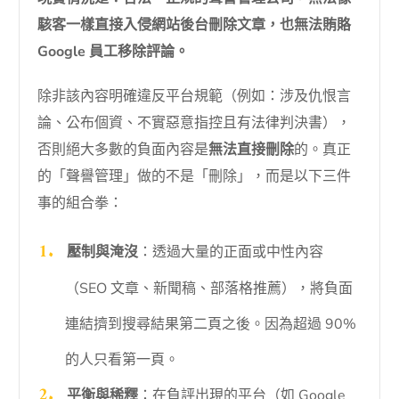
駭客一樣直接入侵網站後台刪除文章，也無法賄賂
Google 員工移除評論。
除非該內容明確違反平台規範（例如：涉及仇恨言
論、公布個資、不實惡意指控且有法律判決書），
否則絕大多數的負面內容是
無法直接刪除
的。真正
的「聲譽管理」做的不是「刪除」，而是以下三件
事的組合拳：
壓制與淹沒
：透過大量的正面或中性內容
（SEO 文章、新聞稿、部落格推薦），將負面
連結擠到搜尋結果第二頁之後。因為超過 90%
的人只看第一頁。
平衡與稀釋
：在負評出現的平台（如 Google