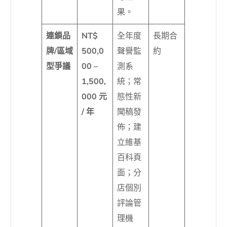
果。
連鎖品
NT$
全年度
長期合
牌/區域
500,0
聲譽監
約
型爭議
00 –
測系
1,500,
統；常
000 元
態性新
/ 年
聞稿發
佈；建
立維基
百科頁
面；分
店個別
評論管
理機