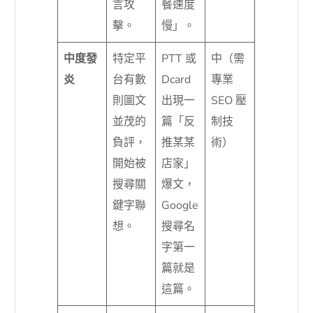
言攻
餐速度
擊。
慢」。
中度發
特定平
PTT 或
中（需
炎
台有數
Dcard
專業
則圖文
出現一
SEO 壓
並茂的
篇「反
制技
負評，
推某某
術）
開始被
店家」
搜尋關
爆文，
鍵字聯
Google
想。
搜尋名
字第一
篇就是
這篇。