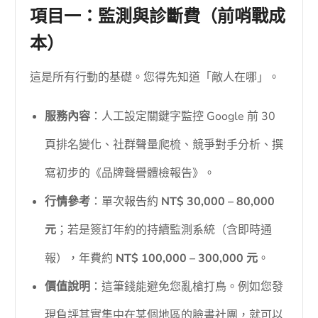
項目一：監測與診斷費（前哨戰成
本）
這是所有行動的基礎。您得先知道「敵人在哪」。
服務內容
：人工設定關鍵字監控 Google 前 30
頁排名變化、社群聲量爬梳、競爭對手分析、撰
寫初步的《品牌聲譽體檢報告》。
行情參考
：單次報告約
NT$ 30,000 – 80,000
元
；若是簽訂年約的持續監測系統（含即時通
報），年費約
NT$ 100,000 – 300,000 元
。
價值說明
：這筆錢能避免您亂槍打鳥。例如您發
現負評其實集中在某個地區的臉書社團，就可以