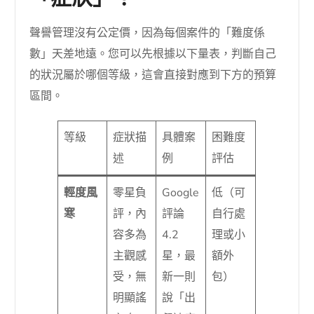
聲譽管理沒有公定價，因為每個案件的「難度係
數」天差地遠。您可以先根據以下量表，判斷自己
的狀況屬於哪個等級，這會直接對應到下方的預算
區間。
等級
症狀描
具體案
困難度
述
例
評估
輕度風
零星負
Google
低（可
寒
評，內
評論
自行處
容多為
4.2
理或小
主觀感
星，最
額外
受，無
新一則
包）
明顯謠
說「出