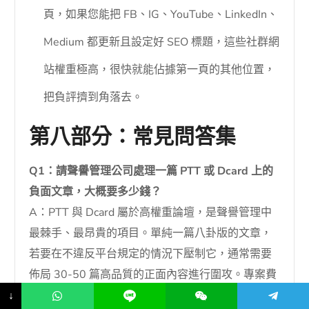
頁，如果您能把 FB、IG、YouTube、LinkedIn、
Medium 都更新且設定好 SEO 標題，這些社群網
站權重極高，很快就能佔據第一頁的其他位置，
把負評擠到角落去。
第八部分：常見問答集
Q1：請聲譽管理公司處理一篇 PTT 或 Dcard 上的
負面文章，大概要多少錢？
A：PTT 與 Dcard 屬於高權重論壇，是聲譽管理中
最棘手、最昂貴的項目。單純一篇八卦版的文章，
若要在不違反平台規定的情況下壓制它，通常需要
佈局 30-50 篇高品質的正面內容進行圍攻。專案費
用通常在
NT$ 150,000 元至 400,000 元
之間，且
↓