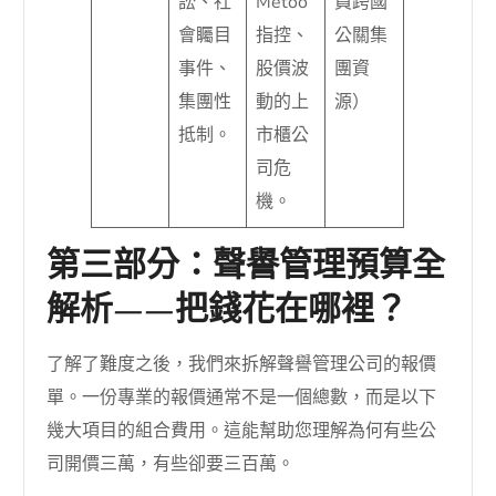
訟、社
Metoo
員跨國
會矚目
指控、
公關集
事件、
股價波
團資
集團性
動的上
源）
抵制。
市櫃公
司危
機。
第三部分：聲譽管理預算全
解析——把錢花在哪裡？
了解了難度之後，我們來拆解聲譽管理公司的報價
單。一份專業的報價通常不是一個總數，而是以下
幾大項目的組合費用。這能幫助您理解為何有些公
司開價三萬，有些卻要三百萬。