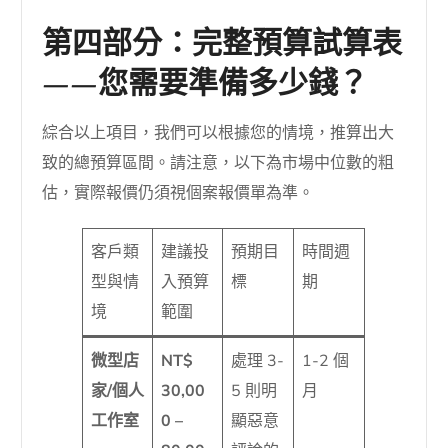
第四部分：完整預算試算表
——您需要準備多少錢？
綜合以上項目，我們可以根據您的情境，推算出大
致的總預算區間。請注意，以下為市場中位數的粗
估，實際報價仍須視個案報價單為準。
客戶類
建議投
預期目
時間週
型與情
入預算
標
期
境
範圍
微型店
NT$
處理 3-
1-2 個
家/個人
30,00
5 則明
月
工作室
0 –
顯惡意