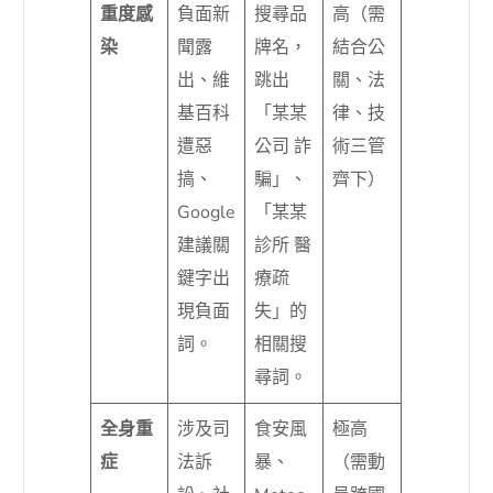
重度感
負面新
搜尋品
高（需
染
聞露
牌名，
結合公
出、維
跳出
關、法
基百科
「某某
律、技
遭惡
公司 詐
術三管
搞、
騙」、
齊下）
Google
「某某
建議關
診所 醫
鍵字出
療疏
現負面
失」的
詞。
相關搜
尋詞。
全身重
涉及司
食安風
極高
症
法訴
暴、
（需動