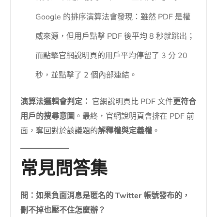
Google 的排序演算法會發現：雖然 PDF 是權
威來源，但用戶點擊 PDF 後平均 8 秒就跳出；
而點擊官網說明頁的用戶平均停留了 3 分 20
秒，並點擊了 2 個內部連結。
演算法邏輯會判定：
官網說明頁比 PDF 文件
更符合
用戶的搜尋意圖
。最終，官網說明頁會排在 PDF 前
面，奪回對於該議題的
解釋權與定義權
。
常見問答集
問：如果負面消息是匿名的 Twitter 帳號發布的，
刪不掉也壓不住怎麼辦？