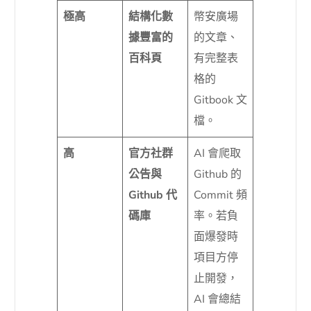
極高
結構化數
幣安廣場
據豐富的
的文章、
百科頁
有完整表
格的
Gitbook 文
檔。
高
官方社群
AI 會爬取
公告與
Github 的
Github 代
Commit 頻
碼庫
率。若負
面爆發時
項目方停
止開發，
AI 會總結