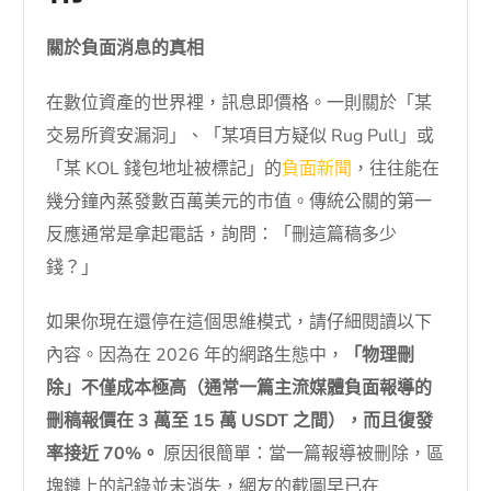
關於負面消息的真相
在數位資產的世界裡，訊息即價格。一則關於「某
交易所資安漏洞」、「某項目方疑似 Rug Pull」或
「某 KOL 錢包地址被標記」的
負面新聞
，往往能在
幾分鐘內蒸發數百萬美元的市值。傳統公關的第一
反應通常是拿起電話，詢問：「刪這篇稿多少
錢？」
如果你現在還停在這個思維模式，請仔細閱讀以下
內容。因為在 2026 年的網路生態中，
「物理刪
除」不僅成本極高（通常一篇主流媒體負面報導的
刪稿報價在 3 萬至 15 萬 USDT 之間），而且復發
率接近 70%。
原因很簡單：當一篇報導被刪除，區
塊鏈上的記錄並未消失，網友的截圖早已在