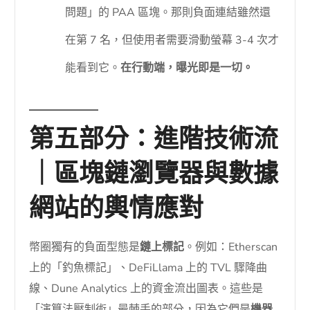
問題」的 PAA 區塊。那則負面連結雖然還
在第 7 名，但使用者需要滑動螢幕 3-4 次才
能看到它。
在行動端，曝光即是一切。
第五部分：進階技術流
｜區塊鏈瀏覽器與數據
網站的輿情應對
幣圈獨有的負面型態是
鏈上標記
。例如：Etherscan
上的「釣魚標記」、DeFiLlama 上的 TVL 驟降曲
線、Dune Analytics 上的資金流出圖表。這些是
「演算法壓制術」最棘手的部分，因為它們是
機器