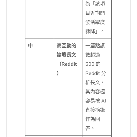
為「該項
目近期開
發活躍度
驟降」。
中
高互動的
一篇點讚
論壇長文
數超過
（Reddit
500 的
）
Reddit 分
析長文，
其內容極
容易被 AI
直接摘錄
作為回
答。