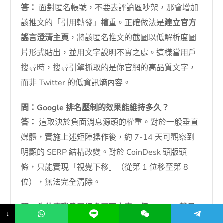
答：
面對匿名帳號，不要去評論區吵架，那會增加
該推文的「引用轉發」權重。正確做法是
建立官方
謠言澄清主頁
，將該匿名推文的截圖以低解析度圖
片形式貼出，並用文字說明不實之處。這樣當用戶
搜尋時，搜尋引擎抓取的是你官網的高品質文字，
而非 Twitter 的低資訊熵內容。
問：Google 排名壓制的效果能維持多久？
答：
這取決於負面消息源頭的權重。對於一般垂直
媒體，實施上述矩陣操作後，約 7-14 天可觀察到
明顯的 SERP 結構改變。對於 CoinDesk 頭版頭
條，只能實現「視覺下移」（從第 1 位移至第 8
位），無法完全清除。
問：為什麼我發了很多正面文章，但 Google 就是
↓
不收錄？