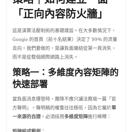
策略｜如何建立一面
「正向內容防火牆」
這是演算法壓制術的基礎建設。在大多數情況下，
Google 的首頁（前十名結果）決定了 99% 的流量
去向。我們要做的，是讓負面連結從第一頁消失，
而不是從整個網際網路上消失。
策略一：多維度內容矩陣的
快速部署
當負面消息爆發時，團隊不應只讓法務寫一篇「官
方聲明」。聲明稿的權重往往極低，因為它屬於
單
一來源的自證
。必須採用
多維度矩陣
進行稀釋：
矩陣組成範例：