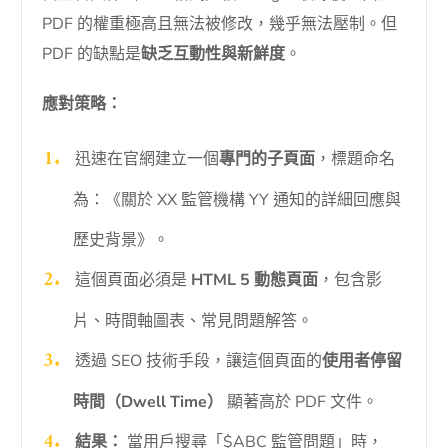
PDF 的權重極高且無法被修改，幾乎無法壓制。但
PDF 的缺點是
缺乏互動性與新鮮度
。
應對策略：
迅速在官網建立一個
專門的子頁面
，標題命名
為：《關於 XX 監管機構 YY 通知的詳細回應與
歷史背景》。
這個頁面必須是
HTML 5 動態頁面
，包含影
片、時間軸圖表、常見問題解答。
透過 SEO 技術手段，讓這個頁面的
使用者停留
時間（Dwell Time）
顯著高於 PDF 文件。
結果：
當用戶搜尋「$ABC 監管問題」時，