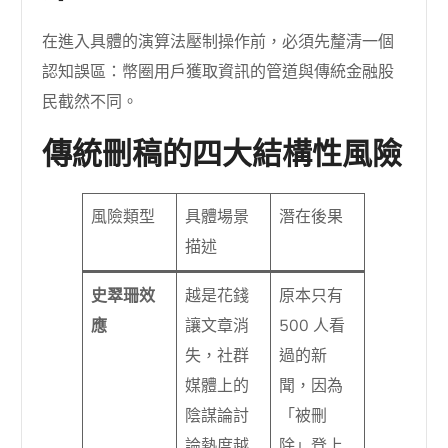
在進入具體的演算法壓制操作前，必須先釐清一個
認知誤區：幣圈用戶獲取資訊的管道與傳統金融股
民截然不同。
傳統刪稿的四大結構性風險
風險類型
具體場景
潛在後果
描述
史翠珊效
越是花錢
原本只有
應
讓文章消
500 人看
失，社群
過的新
媒體上的
聞，因為
陰謀論討
「被刪
論熱度越
除」登上