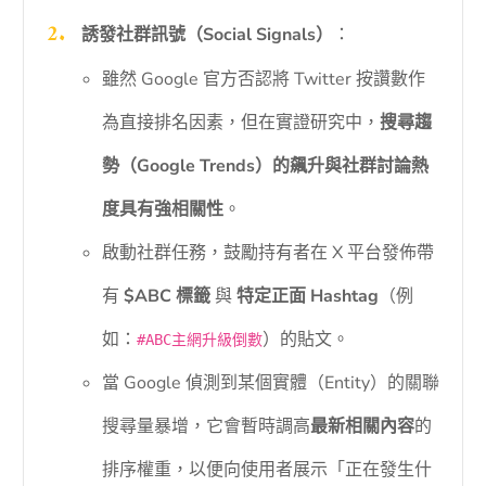
誘發社群訊號（Social Signals）
：
雖然 Google 官方否認將 Twitter 按讚數作
為直接排名因素，但在實證研究中，
搜尋趨
勢（Google Trends）的飆升與社群討論熱
度具有強相關性
。
啟動社群任務，鼓勵持有者在 X 平台發佈帶
有
$ABC 標籤
與
特定正面 Hashtag
（例
如：
）的貼文。
#ABC主網升級倒數
當 Google 偵測到某個實體（Entity）的關聯
搜尋量暴增，它會暫時調高
最新相關內容
的
排序權重，以便向使用者展示「正在發生什