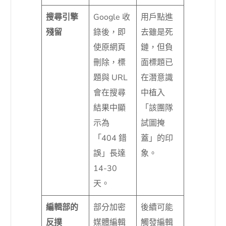
搜尋引擎
Google 收
用戶點進
殘留
錄後，即
去雖是死
使原網頁
鏈，但負
刪除，標
面標題已
題與 URL
在潛意識
會在搜尋
中植入
結果中顯
「該團隊
示為
試圖掩
「404 錯
蓋」的印
誤」長達
象。
14-30
天。
編輯部的
部分加密
後續可能
反撲
媒體編輯
觸發編輯