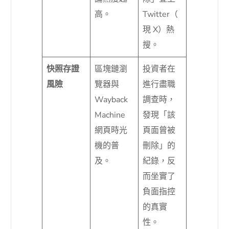
高。
Twitter（
現 X）熱
搜。
快照存證
區塊鏈瀏
投資者在
風險
覽器與
進行盡職
Wayback
調查時，
Machine
發現「該
網頁時光
頁面曾被
機的普
刪除」的
及。
紀錄，反
而坐實了
負面指控
的真實
性。