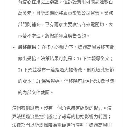
有信心在法庭上辯護，但訴訟費用可能高達數百
萬美元，且訴訟期間將嚴重影響公司運營。業務
部門則補充，已有兩家主要廣告商來電關切，表
示若不處理，將撤銷年度廣告合約。
最終結果：
在多方的壓力下，媒體高層最終可能
做出妥協。決策結果可能是：1) 下架報導全文；
2) 下架並發布一篇經過大幅修改、刪除敏感細節
的版本；3) 保留報導，但移除可能引發法律爭議
的內部文件截圖。
這個案例顯示，沒有一個角色擁有絕對的權力。演
算法透過流量控制設定了報導的初始影響力範圍；
法律部門以訴訟風險為籌碼進行談判；媒體高層則