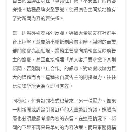
自己的品牌出現在「爭議性」或「不安全」的內容
旁邊。這種品牌安全意識，使得廣告主間接地擁有
了對新聞內容的否決權。
當一則報導引發強烈反彈，導致大量網友在社群平
台上抨擊，並開始串聯抵制廣告主時，媒體的商業
部門便會亮起紅燈。業務主管會向編輯室反映廣告
主的擔憂，甚至直接轉達「某大客戶要求撤下某則
新聞，否則將中止合作」的訊息。對於營收壓力巨
大的媒體而言，這種來自廣告主的間接壓力，往往
比法律訴訟更為立即且有效。
同樣地，付費訂閱模式也帶來了另一種壓力。如果
一則新聞或評論引發訂戶的大量退訂抗議，媒體高
層也必須嚴肅考慮內容的去留。在這種情況下，新
聞的下架不再只是單純的內容決策，而是事關機構