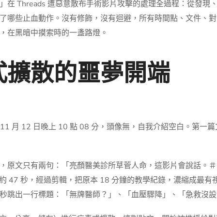
在 Threads 遭惡意散布手術影片攻擊的處理全過程：從發
了哪些止血動作。沒有修飾，沒有迴避，所有時間點、文件、對
，在黑暗中摸索時的一盞路燈。
式擴散的噩夢開端
間是 11 月 12 日晚上 10 點 08 分，頭像無，自我介紹空
，原文只有兩句：「亮顏醫美診所草菅人命，這影片會說話。＃醫
長度約 47 秒，經過剪輯，把原本 18 分鐘的教學紀錄，濃縮成
秒跳出一行標題：「無牌醫師？」、「血壓驟降」、「急救沒設