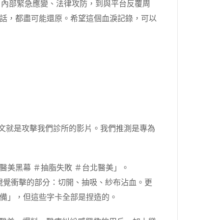
現、內部緊急應變、法律攻防，到與平台反覆周
話，都盡可能還原。希望這個血淚記錄，可以
白。第一篇文就是攻擊我們診所的影片。我們推測是專為
美黑幕 ＃抽脂失敗 ＃台北醫美」。
最有視覺衝擊的部分：切開、抽吸、紗布沾血。更
備」，但這些字卡全部是捏造的。