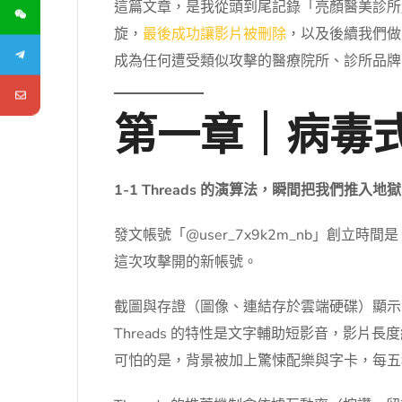
這篇文章，是我從頭到尾記錄「亮顏醫美診所」
旋，
最後成功讓影片被刪除
，以及後續我們做
成為任何遭受類似攻擊的醫療院所、診所品牌
第一章｜病毒
1-1 Threads 的演算法，瞬間把我們推入地獄
發文帳號「@user_7x9k2m_nb」創立時
這次攻擊開的新帳號。
截圖與存證（圖像、連結存於雲端硬碟）顯示
Threads 的特性是文字輔助短影音，影片
可怕的是，背景被加上驚悚配樂與字卡，每五