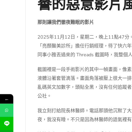
譽的惡意影片
那則讓我們徹夜難眠的影片
2025年11月12日，星期二，晚上11點
「亮顏醫美診所」擔任行銷經理，待了快六年
同事小雅丟過來的 Threads 截圖時，我
截圖裡是一段手術影片的其中一幀畫面，像素
液體沿著套管滴落。畫面角落被壓上很大一排字
亂碼英文加數字，頭貼全黑，沒有任何追蹤者，
公社。
←
我立刻打給院長林醫師。電話那頭他沉默了大
夜，我沒有睡。不只是因為林醫師的語氣裡有