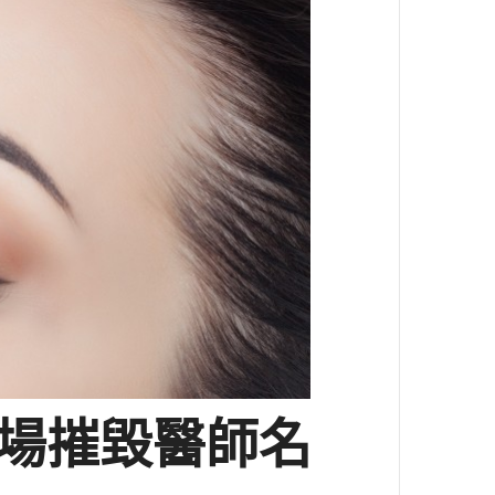
—一場摧毀醫師名