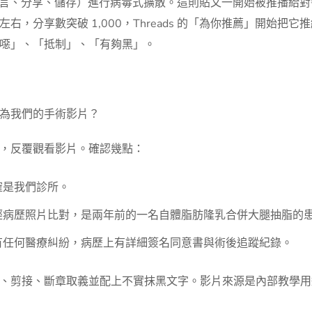
讚、留言、分享、儲存）進行病毒式擴散。這則貼文一開始被推播
，分享數突破 1,000，Threads 的「為你推薦」開始把它
噁」、「抵制」、「有夠黑」。
為我們的手術影片？
，反覆觀看影片。確認幾點：
確是我們診所。
經病歷照片比對，是兩年前的一名自體脂肪隆乳合併大腿抽脂的
有任何醫療糾紛，病歷上有詳細簽名同意書與術後追蹤紀錄。
、剪接、斷章取義並配上不實抹黑文字。影片來源是內部教學用