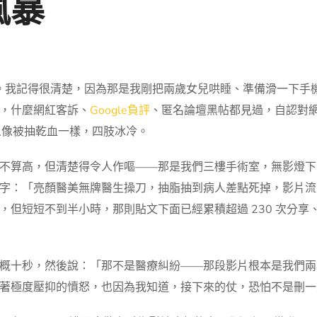
風暴
47分。我記得很清楚，因為那是我剛把兩歲女兒哄睡、準備滑一下
，什麼網紅客訴、
Google負評
、匿名論壇黑帖都見過，自認對
整個人像被抽乾血一樣，四肢冰冷。
不算高，但清楚得令人作嘔——那是我們三樓手術室，無影燈下
：「亮顏醫美無牌醫生操刀，抽脂抽到病人差點死掉，影片流出，大家
但短短不到半小時，那則貼文下面已經累積超過 230 次分享
概十秒，然後說：「那不是醫療糾紛——那段影片根本是我們兩
著極度壓抑的憤怒，也因為我知道，接下來的仗，恐怕不是刪一