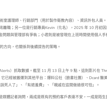
術室護理師、行銷部門（用於製作衛教內容）、資訊外包人員。
月底離職；另一位是行銷專員Kevin（化名），2025 年 10
因獎金問題與管理部有爭執；小君則是被發現在上班時間使用個人
的方向，也關係到後續提告的策略。
Alerts）抓取數據。截至 11 月 13 日上午 9 點，這則影片在 Thr
是，它已經被搬運到其他平台：爆料公社（臉書社團）、Dcard 醫美板
「聽說死人了」、「有遮羞費」、「親戚在這間做過很可怕」。
來電是媒體記者詢問，兩成是既有的預約客戶表達不安，一成是陌