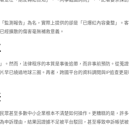
者是在「朋友轉貼告知」、「同事截圖詢問」、「記者要求採訪
「監測報告」為名，實際上提供的卻是「已爆紅內容彙整」。客
已經擴散的傷害毫無補救意義。
位
」。然而，法律程序的本質是事後追懲，而非事前預防。從蒐證
片早已繞過地球三圈。再者，跨國平台的資料調閱與IP追查更
差
民眾甚至多數中小企業根本不清楚如何操作。更糟糕的是，許多
為申訴理由，結果因證據不足被平台駁回，甚至導致申訴帳號被