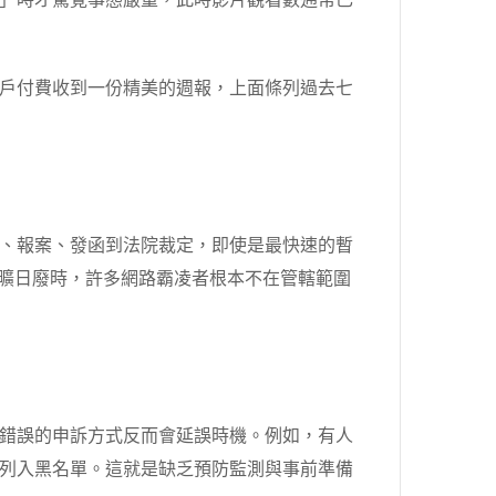
」時才驚覺事態嚴重，此時影片觀看數通常已
戶付費收到一份精美的週報，上面條列過去七
、報案、發函到法院裁定，即使是最快速的暫
是曠日廢時，許多網路霸凌者根本不在管轄範圍
錯誤的申訴方式反而會延誤時機。例如，有人
列入黑名單。這就是缺乏預防監測與事前準備