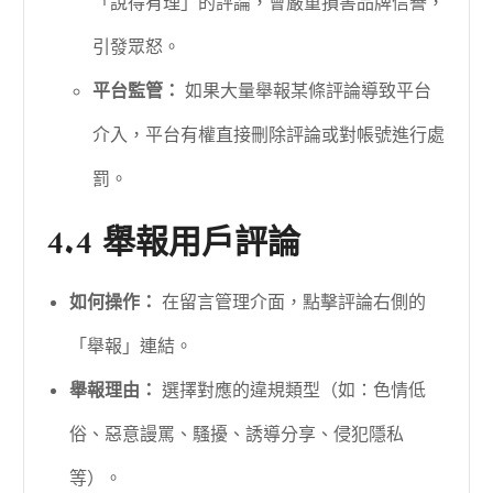
「說得有理」的評論，會嚴重損害品牌信譽，
引發眾怒。
平台監管：
如果大量舉報某條評論導致平台
介入，平台有權直接刪除評論或對帳號進行處
罰。
4.4 舉報用戶評論
如何操作：
在留言管理介面，點擊評論右側的
「舉報」連結。
舉報理由：
選擇對應的違規類型（如：色情低
俗、惡意謾罵、騷擾、誘導分享、侵犯隱私
等）。