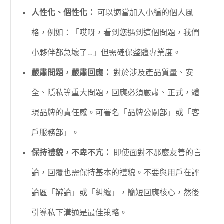
人性化、個性化：
可以適當加入小編的個人風
格，例如：「哎呀，看到您遇到這個問題，我們
小夥伴都急壞了…」但需確保整體專業度。
嚴肅問題，嚴肅回應：
對於涉及產品質量、安
全、隱私等重大問題，回應必須嚴肅、正式，體
現品牌的責任感。可署名「品牌公關部」或「客
戶服務部」。
保持禮貌，不卑不亢：
即使面對不那麼友善的言
論，回覆也需保持基本的禮貌。不要與用戶在評
論區「辯論」或「糾纏」，簡短回應核心，然後
引導私下溝通是最佳策略。