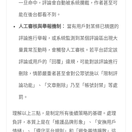
一旦命中，評論會自動被系統攔截，作者甚至可
能在後台都看不到。
人工審核與舉報機制：
當有用戶對某條已精選的
評論進行舉報，或系統監測到某個評論區出現大
量異常互動時，會觸發人工審核。若平台認定該
評論或用戶的「回覆」違規，可能對該評論進行
刪除，情節嚴重者甚至會對公眾號施以「限制評
論功能」、「文章刪除」乃至「帳號封禁」等處
罰。
理解以上三點，是制定所有後續策略的基礎。處理
負評，本質上是在「維護品牌形象」、「安撫用戶
情緒」、「遵守平台規則」和「避免輿情擴散」這