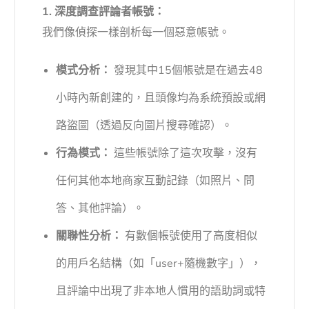
1. 深度調查評論者帳號：
我們像偵探一樣剖析每一個惡意帳號。
模式分析：
發現其中15個帳號是在過去48
小時內新創建的，且頭像均為系統預設或網
路盜圖（透過反向圖片搜尋確認）。
行為模式：
這些帳號除了這次攻擊，沒有
任何其他本地商家互動記錄（如照片、問
答、其他評論）。
關聯性分析：
有數個帳號使用了高度相似
的用戶名結構（如「user+隨機數字」），
且評論中出現了非本地人慣用的語助詞或特