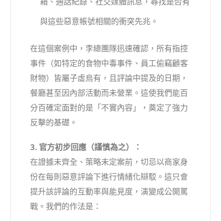
箱、通話紀錄、社交媒體訊息，尋找是否有
與這些惡意帳號相關的衝突先兆。
在這個案例中，李總團隊迅速確認，所有指控
事件（如特定的食物中毒事件、員工偷竊顧客
財物）皆屬子虛烏有，且評論中提及的日期，
餐廳甚至因內部活動而未營業。這使我們能百
分百確定面對的是「不實內容」，奠定了強力
反擊的基礎。
3. 官方初步回應（謹慎為之）：
在證據未齊全、策略未定案前，切忌以商家身
份在每則惡意評論下進行情緒化辯駁。這只會
提升該評論的互動率與能見度，演變成公開罵
戰。我們的作法是：