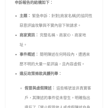
申訴報告的結構如下：
主題：
緊急申訴：針對[商家名稱]的協同性
惡意評論攻擊與不實內容下架請求。
商家資訊：
完整名稱、商家ID、商家地
址。
事件概述：
簡明陳述在何時段內，遭遇來
歷不明的大量一星評論，且內容虛假。
違反政策條款具體列舉：
假冒與虛假陳述：
這些帳號並非真實客
戶，其陳述的事件從未發生。明確指出
違反了「禁止假冒他人或虛假陳述自身