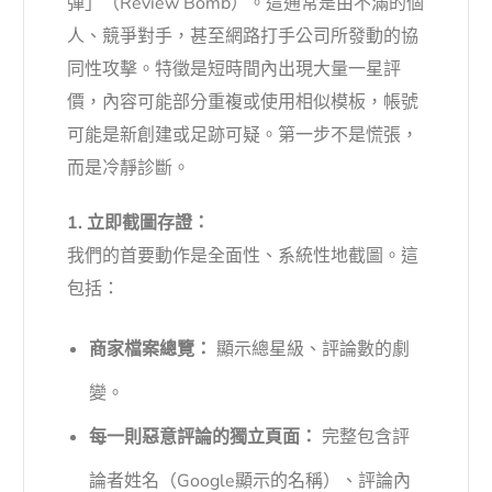
彈」（Review Bomb）。這通常是由不滿的個
人、競爭對手，甚至網路打手公司所發動的協
同性攻擊。特徵是短時間內出現大量一星評
價，內容可能部分重複或使用相似模板，帳號
可能是新創建或足跡可疑。第一步不是慌張，
而是冷靜診斷。
1. 立即截圖存證：
我們的首要動作是全面性、系統性地截圖。這
包括：
商家檔案總覽：
顯示總星級、評論數的劇
變。
每一則惡意評論的獨立頁面：
完整包含評
論者姓名（Google顯示的名稱）、評論內