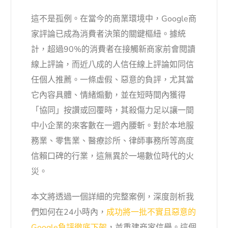
這不是孤例。在當今的商業環境中，Google商
家評論已成為消費者決策的關鍵樞紐。據統
計，超過90%的消費者在接觸新商家前會閱讀
線上評論，而近八成的人信任線上評論如同信
任個人推薦。一條虛假、惡意的負評，尤其當
它內容具體、情緒煽動，並在短時間內獲得
「協同」按讚或回覆時，其殺傷力足以讓一間
中小企業的來客數在一週內腰斬。對於本地服
務業、零售業、醫療診所、律師事務所等高度
信賴口碑的行業，這無異於一場數位時代的火
災。
本文將透過一個詳細的完整案例，深度剖析我
們如何在24小時內，
成功將一批不實且惡意的
Google負評徹底下架
，並重建商家信譽。這個