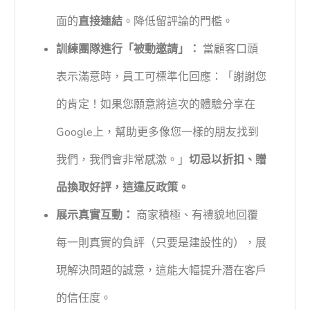
面的
直接連結
。降低留評論的門檻。
訓練團隊進行「被動邀請」：
當顧客口頭
表示滿意時，員工可標準化回應：「謝謝您
的肯定！如果您願意將這次的體驗分享在
Google上，幫助更多像您一樣的朋友找到
我們，我們會非常感激。」
切忌以折扣、贈
品換取好評，這違反政策。
展示真實互動：
商家積極、有禮貌地回覆
每一則真實的負評（只要是建設性的），展
現解決問題的誠意，這能大幅提升潛在客戶
的信任度。