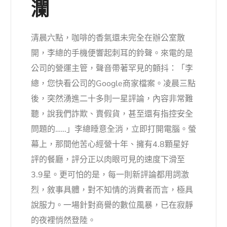
瀾
清晨六點，咖啡的香氣還未完全在辦公室散
開，李總的手機便響起刺耳的鈴聲。來電的是
公司的營運主管，聲音帶著罕見的顫抖：「李
總，您快看公司的Google商家檔案。凌晨三點
後，突然湧進二十多則一星評論，內容非常難
聽，說我們詐欺、賣假貨，甚至還有指控安全
問題的……」李總睡意全消，立即打開電腦。螢
幕上，那間他苦心經營十年、擁有4.8顆星好
評的餐廳，評分正以肉眼可見的速度下滑至
3.9星。更可怕的是，每一則新評論都用詞激
烈，敘事具體，對不知情的消費者而言，極具
說服力。一場針對商譽的數位風暴，已在寂靜
的夜裡悄然登陸。