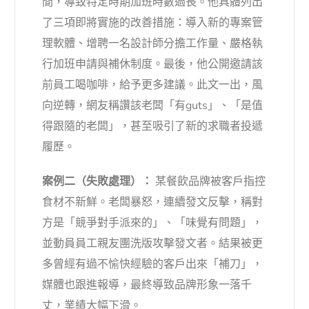
間，導致特定時期加班時數過長。他具體列出
了三項即將實施的改善措施：導入新的專案管
理軟體、增聘一名設計師分擔工作量、嚴格執
行加班申請與補休制度。最後，他公開邀請該
前員工喝咖啡，給予更多建議。此文一出，風
向逆轉，網友稱讚該老闆「有guts」、「是值
得跟隨的老闆」，甚至吸引了新的求職者投遞
履歷。
案例二（失敗處理）：
某餐飲品牌被客戶指控
食材不新鮮。老闆暴怒，連續發文反擊，稱對
方是「競爭對手派來的」、「味覺有問題」，
並動員員工親友團洗版攻擊發文者。結果被更
多曾經有過不愉快經驗的客戶出來「補刀」，
媒體也跟進報導，最終導致品牌形象一落千
丈，業績大幅下滑。