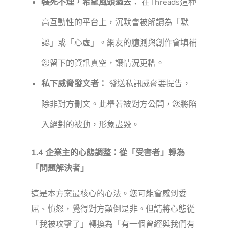
裝死不理，希望風頭過去：
在Threads這種
高互動性的平台上，沉默會被解讀為「默
認」或「心虛」。網友的臆測與創作會填補
您留下的資訊真空，讓情況更糟。
私下威脅發文者：
發送私訊威脅要提告，
除非對方刪文。此舉若被對方公開，您將陷
入絕對的被動，形象盡毀。
1.4 企業主的心態調整：從「受害者」轉為
「問題解決者」
這是本方案最核心的心法。您可能會感到委
屈、憤怒，覺得對方顛倒是非。但請將心態從
「我被攻擊了」轉換為「有一個曾經與我們有