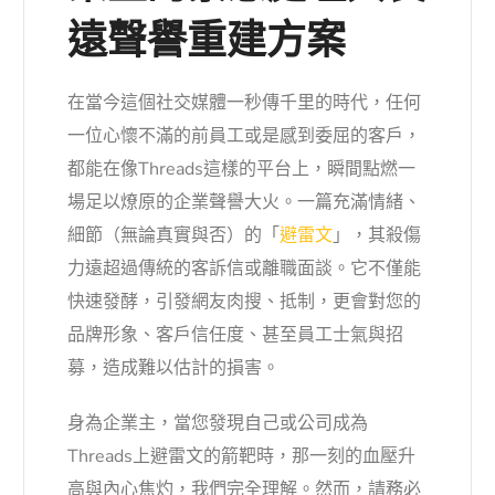
遠聲譽重建方案
在當今這個社交媒體一秒傳千里的時代，任何
一位心懷不滿的前員工或是感到委屈的客戶，
都能在像Threads這樣的平台上，瞬間點燃一
場足以燎原的企業聲譽大火。一篇充滿情緒、
細節（無論真實與否）的「
避雷文
」，其殺傷
力遠超過傳統的客訴信或離職面談。它不僅能
快速發酵，引發網友肉搜、抵制，更會對您的
品牌形象、客戶信任度、甚至員工士氣與招
募，造成難以估計的損害。
身為企業主，當您發現自己或公司成為
Threads上避雷文的箭靶時，那一刻的血壓升
高與內心焦灼，我們完全理解。然而，請務必