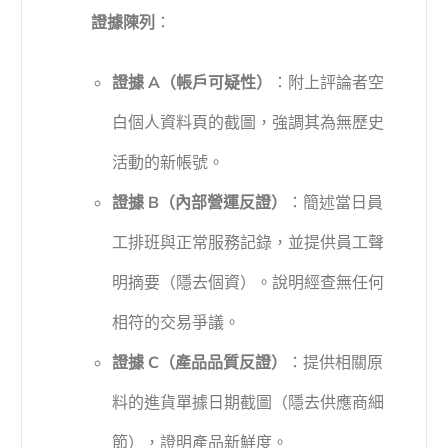
證據陳列
：
證據 A（帳戶可疑性）
：附上評論者空
白個人資料頁的截圖，強調其為無歷史
活動的新帳號。
證據 B（內部營運反證）
：簡述當日員
工排班與正常服務記錄，並提供員工聲
明摘要（隱去個資）。說明經查無任何
相符的交易爭議。
證據 C（產品品質反證）
：提供相關原
料的進貨單據日期截圖（隱去供應商細
節），證明產品新鮮度。