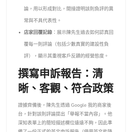
論，用以形成對比，間接證明該則負評的異
常與不具代表性。
店家回覆記錄
：展示陳先生過去如何認真回
覆每一則評論（包括少數真實的建設性負
評），顯示其重視客戶反饋的經營態度。
撰寫申訴報告：清
晰、客觀、符合政策
證據齊備後，陳先生透過 Google 我的商家後
台，針對該則評論提出「舉報不當內容」。他
深知表單上的簡短描述欄位遠遠不夠，因此準
備了一份正式的英文申訴報告（使用英文能降