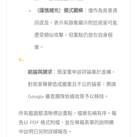
（謹慎補充）模式觀察
：僅作為背景資
訊提及，表示有跡象顯示附近商家可能
遭受類似攻擊，但重點仍放在自身個
案。
結論與請求
：簡潔重申該評論基於虛構，
對商家聲譽造成嚴重且不公的損害，懇請
Google 審查團隊依據政策予以移除。
所有截圖都清晰標註重點，檔案名稱有序。報
告以 PDF 格式附檔，並在舉報表單的說明欄
中註明已另附詳細報告。