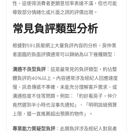
性，這使得消費者更願意坦率表達不滿，但也可能
導致部分情緒化或片面之詞的評價出現。
常見負評類型分析
根據對591房屋網上大量負評內容的分析，房仲業
者面臨的負面評價通常可以歸納為以下幾種類型：
溝通不良型負評
：這是最常見的負評類型，約佔整
體負評的40%以上。內容通常涉及經紀人回應速度
慢、訊息傳遞不準確、未能充分理解客戶需求、或
溝通態度不佳等問題。例如：「約好看房子，仲介
竟然遲到半小時也沒事先通知」、「明明說過預算
上限，還一直推薦超出預算的物件」。
專業能力質疑型負評
：此類負評涉及經紀人對房產