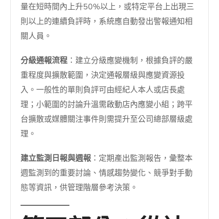
量在短時間內上升50%以上，或特定平台上出現三
則以上的連續負評時，系統應自動發出警報通知相
關人員。
分級通報流程
：建立分級應變機制，根據負評的嚴
重程度與擴散範圍，決定通報層級與應變資源投
入。一般性的單則負評可由經紀人本人或店長處
理；小範圍的討論升溫需啟動店內應變小組；跨平
台擴散或媒體關注事件則需提升至公司總部層級處
理。
建立監測日報與週報
：定期產出監測報告，彙整本
週監測到的重要討論、情感趨勢變化、競爭對手動
態等資訊，供管理階層參考決策。