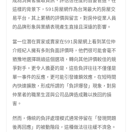
成為消費者獲取資訊、評估信任度的首要管道。在
這樣的背景下，591房屋網作為台灣最大的房屋交
易平台，其上累積的評價與留言，對房仲從業人員
的品牌形象與業績表現產生直接且深遠的影響。
當一位潛在買家或賣家在591房屋網上看到某位仲
介經紀人擁有多則負面評價時，他們很可能會毫不
猶豫地選擇跳過這個選項，轉向其他評價較佳的競
爭對手。更令人擔憂的是，這些負評往往不僅僅是
單一事件的反應，更可能引發連鎖效應，在短時間
內快速擴散，形成所謂的「負評爆發」現象，對房
仲業者的職業生涯與公司品牌造成難以挽回的損
害。
然而，傳統的負評處理模式通常停留在「發現問題
後再回應」的被動階段，這種做法往往緩不濟急。