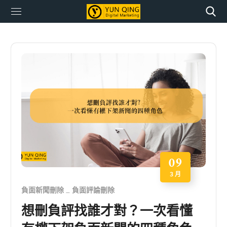
09
3 月
負面新聞刪除
負面評論刪除
想刪負評找誰才對？一次看懂