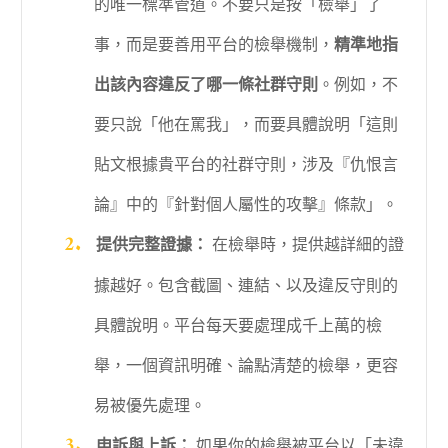
的唯一標準管道。不要只是按「檢舉」了
事，而是要善用平台的檢舉機制，
精準地指
出該內容違反了哪一條社群守則
。例如，不
要只說「他在罵我」，而要具體說明「這則
貼文根據貴平台的社群守則，涉及『仇恨言
論』中的『針對個人屬性的攻擊』條款」。
提供完整證據：
在檢舉時，提供越詳細的證
據越好。包含截圖、連結、以及違反守則的
具體說明。平台每天要處理成千上萬的檢
舉，一個資訊明確、論點清楚的檢舉，更容
易被優先處理。
申訴與上訴：
如果你的檢舉被平台以「未違