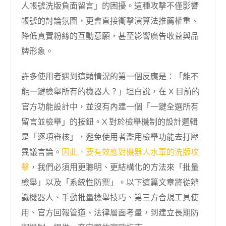
人帳號洗版負面留言」的困擾。這種攻擊不僅影響
帳號的討論氛圍，更會直接衝擊演算法推薦權重、
降低真實粉絲的互動意願，甚至影響廣告收益與品
牌形象。
許多使用者遇到這類情況的第一個反應是：「能不
能一鍵檢舉所有的機器人？」坦白說，在 X 目前的
官方功能設計中，並沒有內建一個「一鍵全選所有
留言並檢舉」的按鈕。X 對於檢舉機制的設計邏輯
是「逐項審核」，避免使用者濫用檢舉功能去打壓
異議言論。
因此，要有效應對機器人水軍的洗版攻
擊
，我們必須用更聰明、更結構化的方法來「批量
檢舉」以及「系統性防禦」。以下這篇文章將從辨
識機器人、手動批量檢舉技巧、第三方合規工具使
用、官方回報管道、法律層面考量，到建立長期防