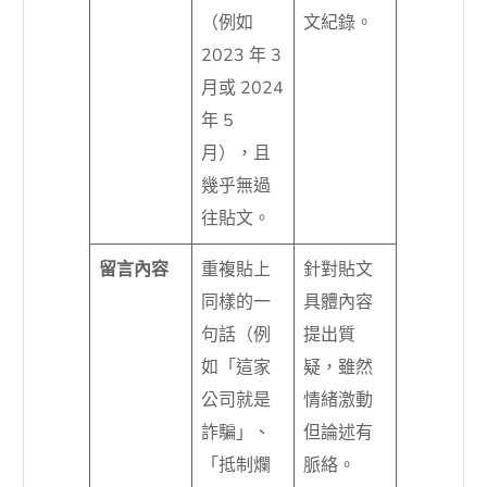
（例如
文紀錄。
2023 年 3
月或 2024
年 5
月），且
幾乎無過
往貼文。
留言內容
重複貼上
針對貼文
同樣的一
具體內容
句話（例
提出質
如「這家
疑，雖然
公司就是
情緒激動
詐騙」、
但論述有
「抵制爛
脈絡。