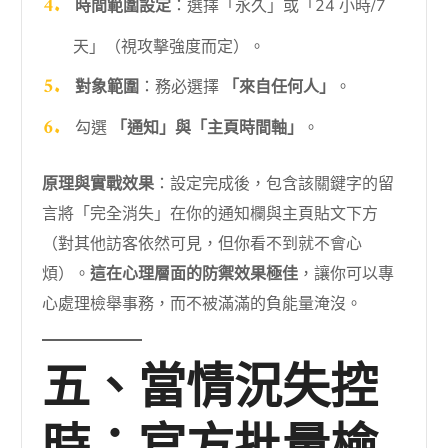
時間範圍設定
：選擇「永久」或「24 小時/7
天」（視攻擊強度而定）。
對象範圍
：務必選擇
「來自任何人」
。
勾選
「通知」與「主頁時間軸」
。
原理與實戰效果
：設定完成後，包含該關鍵字的留
言將「完全消失」在你的通知欄與主頁貼文下方
（對其他訪客依然可見，但你看不到就不會心
煩）。
這在心理層面的防禦效果極佳
，讓你可以專
心處理檢舉事務，而不被滿滿的負能量淹沒。
五、當情況失控