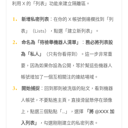
利用 X 的「列表」功能來建立隔離區。
新增私密列表
：在你的 X 帳號側邊欄找到「列
表」（Lists），點選「建立新列表」。
命名為「待檢舉機器人清單」
：
務必將列表設
為「私人」
（只有你看得到）。這一步非常重
要，因為如果你設為公開，等於幫這些機器人
帳號增加了一個互相關注的連結場域。
開始捕捉
：回到那則被洗版的貼文，看到機器
人帳號，不要點進主頁，直接滑鼠懸停在頭像
上，點選三個點點「…」，選擇
「將 @XXX 加
入列表」
，勾選剛剛建立的私密列表。