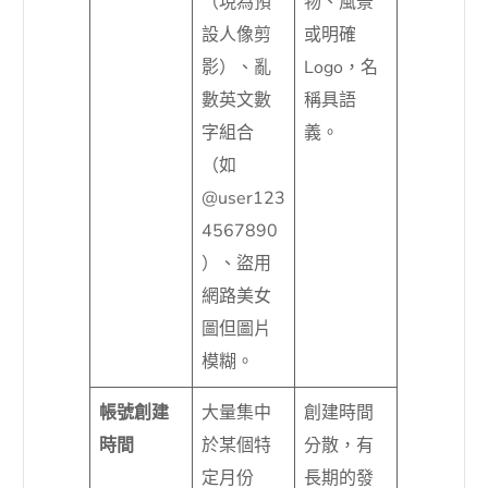
（現為預
物、風景
設人像剪
或明確
影）、亂
Logo，名
數英文數
稱具語
字組合
義。
（如
@user123
4567890
）、盜用
網路美女
圖但圖片
模糊。
帳號創建
大量集中
創建時間
時間
於某個特
分散，有
定月份
長期的發