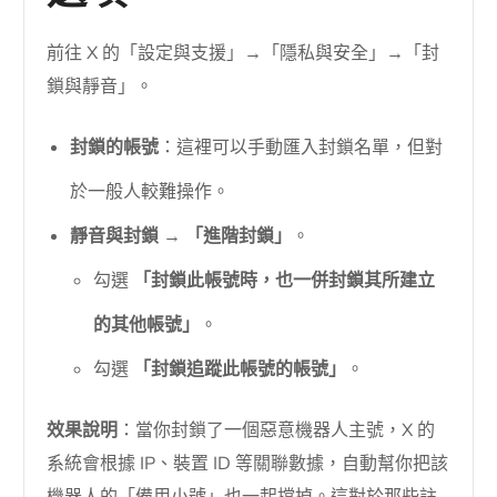
前往 X 的「設定與支援」→「隱私與安全」→「封
鎖與靜音」。
封鎖的帳號
：這裡可以手動匯入封鎖名單，但對
於一般人較難操作。
靜音與封鎖
→
「進階封鎖」
。
勾選
「封鎖此帳號時，也一併封鎖其所建立
的其他帳號」
。
勾選
「封鎖追蹤此帳號的帳號」
。
效果說明
：當你封鎖了一個惡意機器人主號，X 的
系統會根據 IP、裝置 ID 等關聯數據，自動幫你把該
機器人的「備用小號」也一起擋掉。這對於那些註