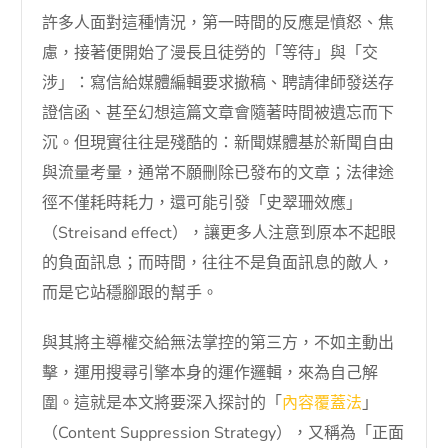
許多人面對這種情況，第一時間的反應是憤怒、焦
慮，接著便開始了漫長且徒勞的「等待」與「交
涉」：寫信給媒體編輯要求撤稿、聘請律師發送存
證信函、甚至幻想這篇文章會隨著時間被遺忘而下
沉。但現實往往是殘酷的：新聞媒體基於新聞自由
與流量考量，通常不願刪除已發布的文章；法律途
徑不僅耗時耗力，還可能引發「史翠珊效應」
（Streisand effect），讓更多人注意到原本不起眼
的負面訊息；而時間，往往不是負面訊息的敵人，
而是它站穩腳跟的幫手。
與其將主導權交給無法掌控的第三方，不如主動出
擊，運用搜尋引擎本身的運作邏輯，來為自己解
圍。這就是本文將要深入探討的「
內容覆蓋法
」
（Content Suppression Strategy），又稱為「正面