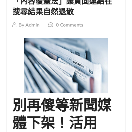
「內容覆蓋法」讓負面連結在
搜尋結果自然退散
By
Admin
0 Comments
別再傻等新聞媒
體下架！活用