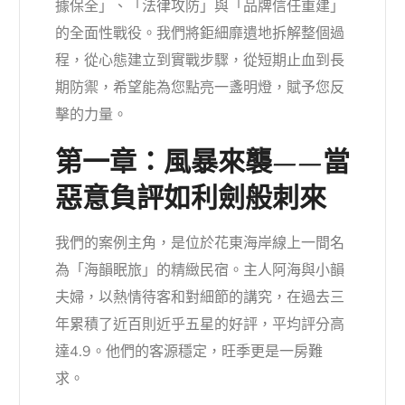
據保全」、「法律攻防」與「品牌信任重建」
的全面性戰役。我們將鉅細靡遺地拆解整個過
程，從心態建立到實戰步驟，從短期止血到長
期防禦，希望能為您點亮一盞明燈，賦予您反
擊的力量。
第一章：風暴來襲——當
惡意負評如利劍般刺來
我們的案例主角，是位於花東海岸線上一間名
為「海韻眠旅」的精緻民宿。主人阿海與小韻
夫婦，以熱情待客和對細節的講究，在過去三
年累積了近百則近乎五星的好評，平均評分高
達4.9。他們的客源穩定，旺季更是一房難
求。