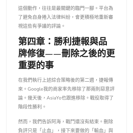
這個動作，往往是最關鍵的臨門一腳。平台為
了避免自身捲入法律糾紛，會更積極地重新審
視這些有爭議的評論。
第四章：勝利捷報與品
牌修復——刪除之後的更
重要的事
在我們執行上述綜合策略後的第二週，捷報傳
來。Google我的商家率先移除了那兩則惡意評
論。幾天後，AsiaYo也跟進移除。戰役取得了
階段性勝利。
然而，我們告訴阿海，戰鬥還沒有結束。刪除
負評只是「止血」，接下來要做的「輸血」與