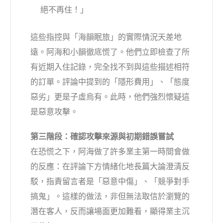
絕不再住！」
這些指控與「海韻眠旅」的實際情況天差地
遠。阿海和小韻徹底慌了。他們立即檢查了所
有近期入住記錄，完全找不到與這些描述相符
的訂單。評論中提到的「隱形費用」、「態度
惡劣」更是子虛烏有。此時，他們強烈懷疑這
是惡意攻擊。
第三階段：確認攻擊來源與初期錯誤嘗試
在恐慌之下，阿海做了許多業主第一時間會做
的反應：在評論下方情緒化地長篇大論澄清反
駁，指責留言者是「惡意中傷」、「競爭對手
搞鬼」。這樣的做法，非但無法取信於瀏覽的
潛在客人，反而讓場面更加難看，顯得業主沉