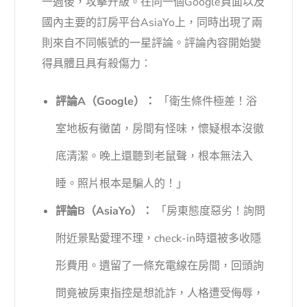
一週後，攻擊升級。在同一個Google頁面以及
國內主要的訂房平台AsiaYo上，同時出現了兩
則來自不同帳號的一星評論。評論內容開始變
得具體且具有殺傷力：
評論A（Google）：
「衛生條件極差！浴
室地板有黴菌，房間有怪味，懷疑根本沒徹
底清潔。晚上還聽到老鼠聲，根本無法入
睡。照片根本是騙人的！」
評論B（AsiaYo）：
「房東態度惡劣！詢問
附近景點愛理不理，check-in時還被多收隱
形費用。遺留了一條充電線在房間，回頭詢
問竟被房東指控是想訛詐，人格遭受侮辱，