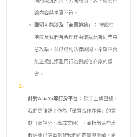
間的現況照片、公開的價目表，證明評
論內容與事實不符。
聲明可能涉及「商業誹謗」：
禮貌性
地提及我們有合理理由懷疑此為同業惡
意攻擊，並已諮詢法律顧問，希望平台
能正視此類濫用行為對誠信商家的傷
害。
針對AsiaYo等訂房平台：
除了上述證據，
我們更強調了作為「優質合作夥伴」的貢
獻（高評分、高成交額），並指出這些虛
假評論已嚴重影響我們的商譽與業績，希