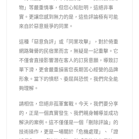
物」等嚴重情事，但您心知肚明，這絕非事
實。更讓您感到無力的是，這些評論極有可能
來自於惡意競爭的同業。
這種「惡意負評」或「同業攻擊」，對於倚重
網路聲譽的民宿業而言，無疑是一記重擊。它
不僅會直接影響潛在客人的訂房意願，導致訂
單下滑，更會嚴重損害您長期苦心經營的品牌
形象。當下的憤怒、委屈與恐慌，我們完全能
夠理解。
請相信，您絕非孤軍奮戰。今天，我們要分享
的，正是一個真實發生、我們親身輔導並成功
解決的案例。這不僅僅是一個「刪除評論」的
技術操作，更是一場關於「危機處理」、「證