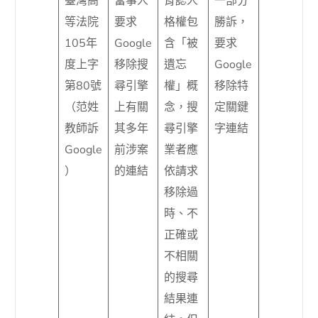
臺灣高
當事人
肯認人
一部分
等法院
要求
格權包
勝訴，
105年
Google
含「被
要求
度上字
移除搜
遺忘
Google
第80號
尋引擎
權」概
移除特
（范姓
上有關
念，搜
定關鍵
教師訴
其多年
尋引擎
字連結
Google
前涉案
業者應
）
的連結
依請求
移除過
時、不
正確或
不相關
的搜尋
結果連