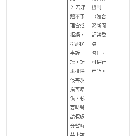
2. 若媒
機制
體不予
（如台
理會或
灣新聞
拒絕，
評議委
提起民
員
事訴
會），
訟，請
可併行
求排除
申訴。
侵害及
損害賠
償，必
要時聲
請假處
分暫時
禁止該