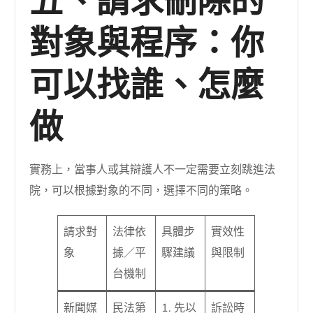
五、請求刪除的
對象與程序：你
可以找誰、怎麼
做
實務上，當事人或其辯護人不一定需要立刻跳進法
院，可以根據對象的不同，選擇不同的策略。
請求對
法律依
具體步
實效性
象
據／平
驟建議
與限制
台機制
新聞媒
民法第
1. 先以
訴訟時