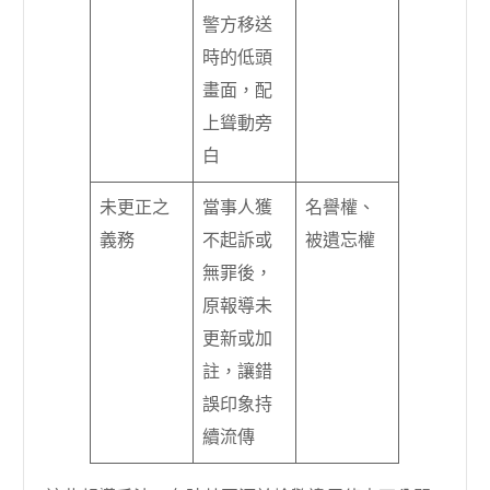
警方移送
時的低頭
畫面，配
上聳動旁
白
未更正之
當事人獲
名譽權、
義務
不起訴或
被遺忘權
無罪後，
原報導未
更新或加
註，讓錯
誤印象持
續流傳