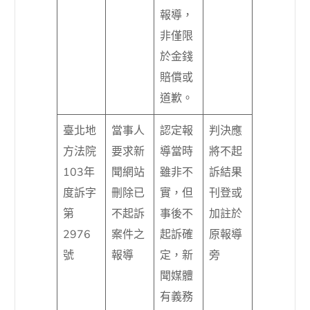
報導，
非僅限
於金錢
賠償或
道歉。
臺北地
當事人
認定報
判決應
方法院
要求新
導當時
將不起
103年
聞網站
雖非不
訴結果
度訴字
刪除已
實，但
刊登或
第
不起訴
事後不
加註於
2976
案件之
起訴確
原報導
號
報導
定，新
旁
聞媒體
有義務