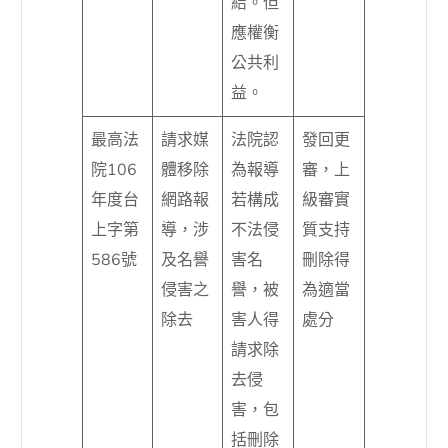
結。但
應權衡
公共利
益。
最高法
請求媒
法院認
發回更
院106
體移除
為報導
審，上
年度台
網路報
若構成
級審實
上字第
導，涉
不法侵
質支持
586號
及名譽
害名
刪除得
侵害之
譽，被
為適當
除去
害人得
處分
請求除
去侵
害，包
括刪除