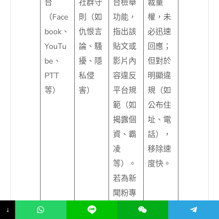
台
社群守
台檢舉
裁量
（Face
則（如
功能，
權，未
book、
仇恨言
指出該
必迅速
YouTu
論、騷
貼文或
回應；
be、
擾、隱
影片內
但對於
PTT
私侵
容違反
明顯違
等）
害）
平台規
規（如
範（如
公布住
揭露個
址、電
資、霸
話），
凌
移除速
等）。
度快。
若為新
聞粉專
轉貼，
↓