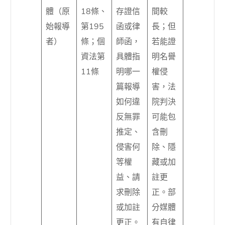
體（原
18條、
存證信
間較
始報導
第195
函或律
長；但
者）
條；個
師函，
若能證
資法第
具體指
明名譽
11條
明哪一
權侵
篇報導
害，法
如何違
院判決
反無罪
可能包
推定、
含刪
侵害何
除、隱
等權
藏或加
益、請
註更
求刪除
正。部
或加註
分媒體
更正。
有自律