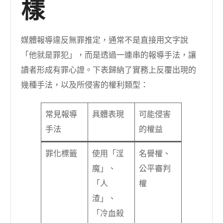
樣
媒體報導違反無罪推定，通常不是直接用文字說
「他就是罪犯」，而是透過一連串的報導手法，讓
讀者形成有罪心證。下表歸納了實務上反覆出現的
幾種手法，以及所侵害的權利類型：
常見報導
具體表現
可能侵害
手法
的權益
罪化標籤
使用「淫
名譽權、
魔」、
公平審判
「人
權
渣」、
「冷血殺