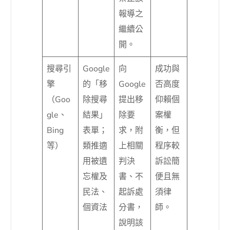
報導之
繼續公
開。
搜尋引
Google
向
成功與
擎
的「移
Google
否高度
（Goo
除搜尋
提出移
仰賴個
gle、
結果」
除要
案權
Bing
表單；
求，附
衡，但
等）
類推適
上相關
程序較
用被遺
判決
訴訟簡
忘權及
書、不
便且無
民法、
起訴處
須律
個資法
分書，
師。
說明該