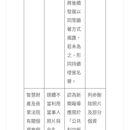
將後續
發展以
同等顯
著方式
揭露，
若未為
之，形
同持續
侵害名
譽。
智慧財
媒體不
認為新
判命刪
產及商
當利用
聞報導
除照片
業法院
當事人
應限於
及部分
有關個
照片與
「公共
個資
資案例
全名
利益所