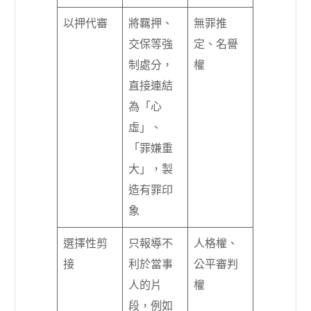
以押代審
將羈押、
無罪推
交保等強
定、名譽
制處分，
權
直接連結
為「心
虛」、
「罪嫌重
大」，製
造有罪印
象
選擇性剪
只報導不
人格權、
接
利於當事
公平審判
人的片
權
段，例如