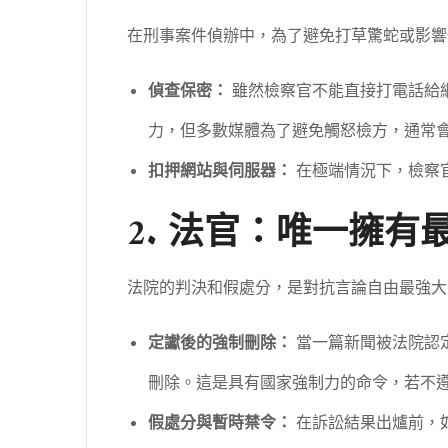
在刑事案件偵辦中，為了避免打草驚蛇或影響
偵查保密：
雖然檢察官不能直接打電話給
力，但多數媒體為了避免觸怒檢方，通常
扣押網站與伺服器：
在極端情況下，檢察官
2. 法官：唯一擁有
法院的判決和假處分，是對抗言論自由最強大
定讞後的強制刪除：
當一篇新聞被法院認
刪除。這是具有國家強制力的命令，若不
假處分與暫時禁令：
在訴訟結果出爐前，