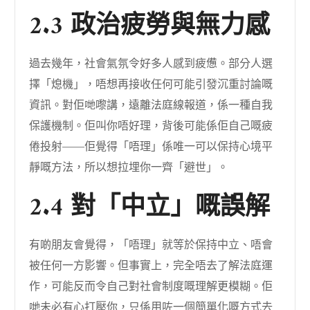
2.3 政治疲勞與無力感
過去幾年，社會氣氛令好多人感到疲憊。部分人選
擇「熄機」，唔想再接收任何可能引發沉重討論嘅
資訊。對佢哋嚟講，遠離法庭線報道，係一種自我
保護機制。佢叫你唔好理，背後可能係佢自己嘅疲
倦投射——佢覺得「唔理」係唯一可以保持心境平
靜嘅方法，所以想拉埋你一齊「避世」。
2.4 對「中立」嘅誤解
有啲朋友會覺得，「唔理」就等於保持中立、唔會
被任何一方影響。但事實上，完全唔去了解法庭運
作，可能反而令自己對社會制度嘅理解更模糊。佢
哋未必有心打壓你，只係用咗一個簡單化嘅方式去