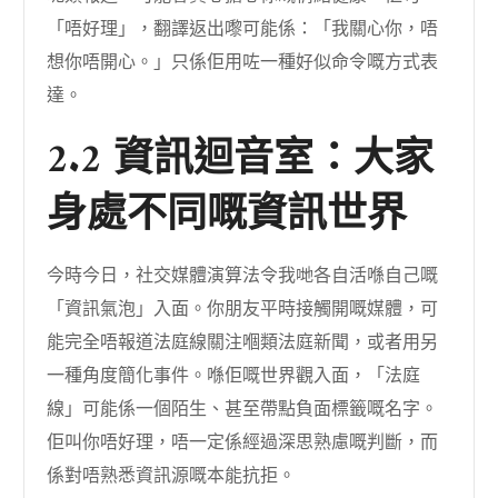
「唔好理」，翻譯返出嚟可能係：「我關心你，唔
想你唔開心。」只係佢用咗一種好似命令嘅方式表
達。
2.2 資訊迴音室：大家
身處不同嘅資訊世界
今時今日，社交媒體演算法令我哋各自活喺自己嘅
「資訊氣泡」入面。你朋友平時接觸開嘅媒體，可
能完全唔報道法庭線關注嗰類法庭新聞，或者用另
一種角度簡化事件。喺佢嘅世界觀入面，「法庭
線」可能係一個陌生、甚至帶點負面標籤嘅名字。
佢叫你唔好理，唔一定係經過深思熟慮嘅判斷，而
係對唔熟悉資訊源嘅本能抗拒。