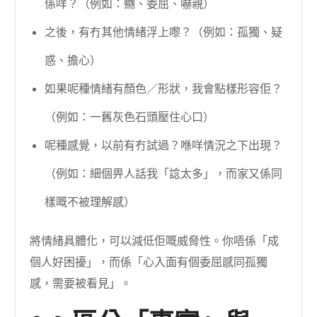
係咩？（例如：嬲、委屈、嚇親）
之後，有冇其他情緒浮上嚟？（例如：孤獨、疑
惑、擔心）
如果呢種情緒有顏色／形狀，我會點樣形容佢？
（例如：一舊灰色石頭壓住心口）
呢種感覺，以前有冇試過？喺咩情況之下出現？
（例如：細個畀人話我「諗太多」，而家又係同
樣嘅不被理解感）
將情緒具體化，可以減低佢嘅威脅性。你唔係「成
個人好困擾」，而係「心入面有個委屈感同孤獨
感，需要被看見」。