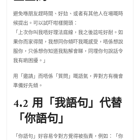
避免喺朋友趕時間、好攰、或者有其他人在場嘅時
候提出。可以試吓咁樣開頭：
「上次你叫我唔好理法庭線，我之後諗咗好耐。如
果你而家得閒，我想同你傾吓我嘅感受，唔係想說
服你，只係想你知道我點解會睇，同埋你句說話令
我有啲困擾。」
用「邀請」而唔係「質問」嘅語氣，畀對方有機會
準備好先傾。
4.2 用「我語句」代替
「你語句」
「你語句」好容易令對方覺得被指責，例如：「你