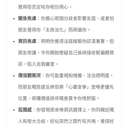
覺得佢否定咗你呢份用心。
關係焦慮
：你擔心呢個分歧會影響友誼，或者怕
朋友覺得你「太政治化」而疏遠你。
資訊焦慮
：明明你覺得法庭線幫你認清事實，但
朋友咁講，令你開始懷疑自己係咪接收緊偏頗資
訊，陷入自我審查。
價值觀衝突
：你可能重視知情權、法治透明度，
而朋友嘅態度反映佢將「心靈安寧」放喺更優先
位置，呢種價值排序嘅差異令你唔舒服。
孤獨感
：你發現原來喺資訊選擇上，你同親近嘅
人有咁大分歧，好似突然之間冇咗共鳴，覺得好