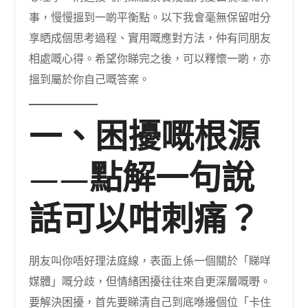
事，慢慢搵到一啲平衡點。以下我會毫無保留咁分
享晒成個思考過程、實用嘅應對方法，仲有同朋友
相處嘅心得。希望你睇完之後，可以釋懷一啲，亦
搵到屬於你自己嘅答案。
一、困擾嘅根源
——點解一句說
話可以咁刺痛？
朋友叫你唔好理法庭線，表面上係一個關於「睇咩
媒體」嘅分歧，但情緒困擾往往來自更深層嘅嘢。
要解決困擾，首先要睇清自己到底喺邊個位「卡住