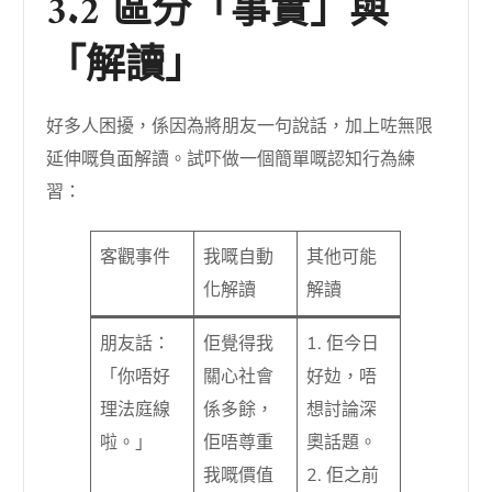
3.2 區分「事實」與
「解讀」
好多人困擾，係因為將朋友一句說話，加上咗無限
延伸嘅負面解讀。試吓做一個簡單嘅認知行為練
習：
客觀事件
我嘅自動
其他可能
化解讀
解讀
朋友話：
佢覺得我
1. 佢今日
「你唔好
關心社會
好攰，唔
理法庭線
係多餘，
想討論深
啦。」
佢唔尊重
奧話題。
我嘅價值
2. 佢之前