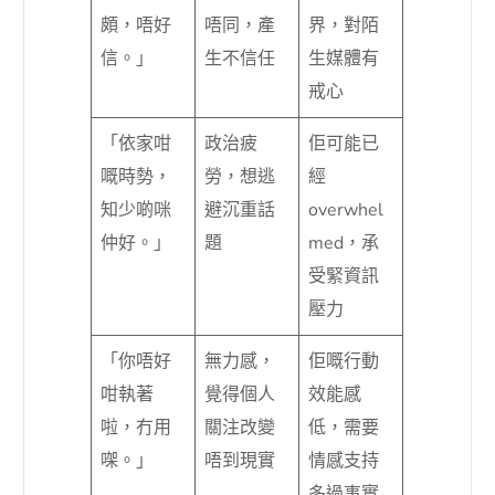
頗，唔好
唔同，產
界，對陌
信。」
生不信任
生媒體有
戒心
「依家咁
政治疲
佢可能已
嘅時勢，
勞，想逃
經
知少啲咪
避沉重話
overwhel
仲好。」
題
med，承
受緊資訊
壓力
「你唔好
無力感，
佢嘅行動
咁執著
覺得個人
效能感
啦，冇用
關注改變
低，需要
㗎。」
唔到現實
情感支持
多過事實