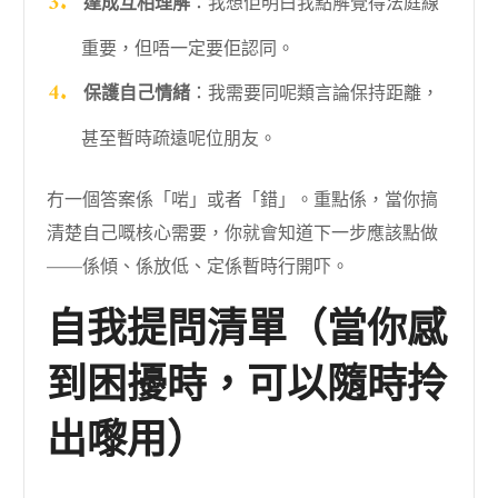
達成互相理解
：我想佢明白我點解覺得法庭線
重要，但唔一定要佢認同。
保護自己情緒
：我需要同呢類言論保持距離，
甚至暫時疏遠呢位朋友。
冇一個答案係「啱」或者「錯」。重點係，當你搞
清楚自己嘅核心需要，你就會知道下一步應該點做
——係傾、係放低、定係暫時行開吓。
自我提問清單（當你感
到困擾時，可以隨時拎
出嚟用）