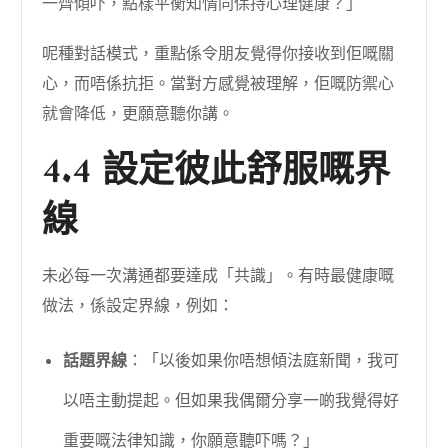
一齊傾吓，點樣平衡知情同保持心理健康？」
呢種對話模式，重點係令朋友覺得你接收到佢嘅關
心，而唔係抗拒。當對方感覺被理解，佢嘅防禦心
就會降低，更願意聽你講。
4.4 設定彼此舒服嘅界
線
未必每一次溝通都要達成「共識」。有時最健康嘅
做法，係設定界線，例如：
話題界線
：「以後如果你唔想傾法庭新聞，我可
以唔主動提起。但如果我偶爾分享一啲我覺得好
重要嘅法律知識，你願意聽吓嗎？」