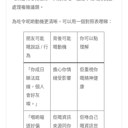
處理複雜議題。
為咗令呢啲動機更清晰，可以用一個對照表嚟睇：
朋友可能
背後可能
你可以點
嘅說話 / 行
嘅動機
理解
為
「你成日
擔心你情
佢重視你
睇法庭
緒受影響
嘅精神健
線，個人
康
會好灰
㗎。」
「嗰啲報
佢嘅資訊
佢喺自己
道好偏
來源同你
嘅資訊世