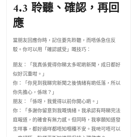
4.3 聆聽、確認，再回
應
當朋友回應你時，記住要先聆聽，而唔係急住反
駁。你可以用「確認感受」嘅技巧：
朋友：「我真係覺得你睇太多呢啲新聞，成日都好
似好沉重咁。」
你：「你見到我睇完新聞之後情緒有啲低落，所以
你先擔心，係咪？」
朋友：「係呀，我覺得以前你開心啲。」
你：「多謝你留意到我嘅情緒。我承認有時睇完法
庭報道，的確會有無力感。但同時，我寧願知道發
生咩事，都好過咩都唔知嗰種不安。我哋可唔可以