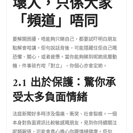
壞人，只係大家
「頻道」唔同
要解開困擾，唔能夠只睇自己，都要試吓明白朋友
點解會咁講。佢句說話背後，可能隱藏住佢自己嘅
恐懼、關心，或者疲憊。當你能夠睇到呢啲底層動
機，件事就冇咁「對立」，你個心亦會定啲。
2.1 出於保護：驚你承
受太多負面情緒
法庭新聞好多時涉及傷痛、衝突、社會裂痕。一個
本身對負面資訊比較敏感嘅朋友，見到你持續關注
呢類報道，可能會真心擔心你嘅情緒健康。佢句