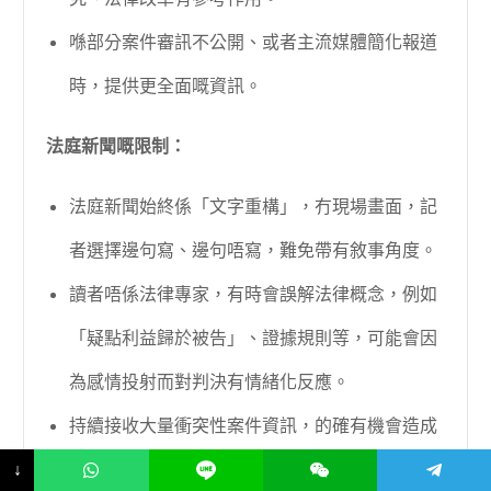
喺部分案件審訊不公開、或者主流媒體簡化報道
時，提供更全面嘅資訊。
法庭新聞嘅限制：
法庭新聞始終係「文字重構」，冇現場畫面，記
者選擇邊句寫、邊句唔寫，難免帶有敘事角度。
讀者唔係法律專家，有時會誤解法律概念，例如
「疑點利益歸於被告」、證據規則等，可能會因
為感情投射而對判決有情緒化反應。
持續接收大量衝突性案件資訊，的確有機會造成
↓
情緒負荷，尤其係同理心強嘅人。