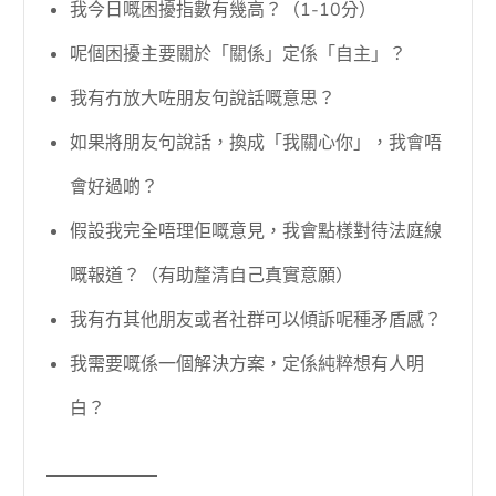
我今日嘅困擾指數有幾高？（1-10分）
呢個困擾主要關於「關係」定係「自主」？
我有冇放大咗朋友句說話嘅意思？
如果將朋友句說話，換成「我關心你」，我會唔
會好過啲？
假設我完全唔理佢嘅意見，我會點樣對待法庭線
嘅報道？（有助釐清自己真實意願）
我有冇其他朋友或者社群可以傾訴呢種矛盾感？
我需要嘅係一個解決方案，定係純粹想有人明
白？