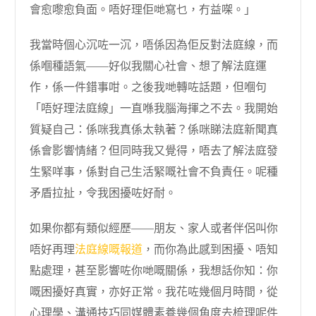
會愈嚟愈負面。唔好理佢哋寫乜，冇益㗎。」
我當時個心沉咗一沉，唔係因為佢反對法庭線，而
係嗰種語氣——好似我關心社會、想了解法庭運
作，係一件錯事咁。之後我哋轉咗話題，但嗰句
「唔好理法庭線」一直喺我腦海揮之不去。我開始
質疑自己：係咪我真係太執著？係咪睇法庭新聞真
係會影響情緒？但同時我又覺得，唔去了解法庭發
生緊咩事，係對自己生活緊嘅社會不負責任。呢種
矛盾拉扯，令我困擾咗好耐。
如果你都有類似經歷——朋友、家人或者伴侶叫你
唔好再理
法庭線嘅報道
，而你為此感到困擾、唔知
點處理，甚至影響咗你哋嘅關係，我想話你知：你
嘅困擾好真實，亦好正常。我花咗幾個月時間，從
心理學、溝通技巧同媒體素養幾個角度去梳理呢件