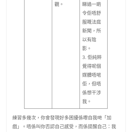
觀。
睇過一啲
令佢唔舒
服嘅法庭
新聞，所
以有陰
影。
3. 佢純粹
覺得呢個
媒體唔啱
佢，但唔
係想干涉
我。
練習多幾次，你會發現好多困擾係嚟自我哋「加
戲」。唔係叫你否認自己感受，而係提醒自己：我