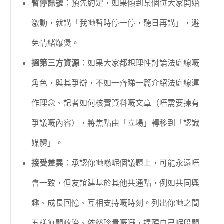
暫停訊號
：預先約定，如果傾到某個位大家開始
激動，就講「我哋暫時停一停，聽日再講」，避
免情緒爆煲。
搵第三方資源
：如果大家都想理性討論法庭線嘅
角色，與其爭辯，不如一齊睇一篇介紹法庭線運
作理念、記者如何核實資料嘅文章（唔需要揀有
爭議嘅內容），將焦點由「立場」轉移到「認識
媒體」。
接受差異
：承認你哋喺呢個議題上，可能永遠唔
會一致，但友誼建基於其他共通點，例如共同興
趣、成長回憶、互相支持嘅時刻。列出你哋之間
五樣無關政治、依然珍貴嘅嘢，提醒自己呢段關