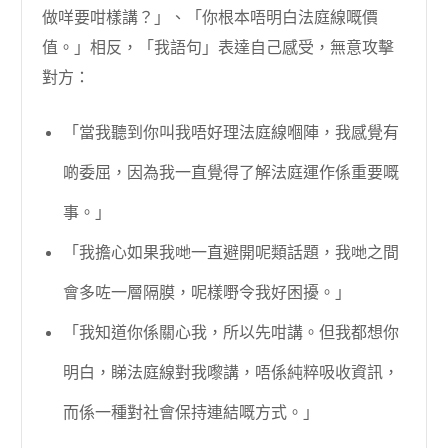
做咩要咁樣講？」、「你根本唔明白法庭線嘅價
值。」相反，「我語句」表達自己感受，無意攻擊
對方：
「當我聽到你叫我唔好理法庭線嗰陣，我感覺有
啲委屈，因為我一直覺得了解法庭運作係重要嘅
事。」
「我擔心如果我哋一直避開呢類話題，我哋之間
會多咗一層隔膜，呢樣嘢令我好困擾。」
「我知道你係關心我，所以先咁講。但我都想你
明白，睇法庭線對我嚟講，唔係純粹吸收資訊，
而係一種對社會保持連結嘅方式。」