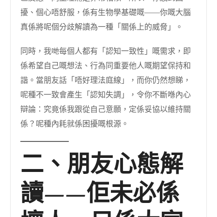
擾、個心唔舒服，係有生物學基礎嘅——你嘅大腦
真係將呢個分歧解讀為一種「關係上的威脅」。
同時，我哋每個人都有「認知一致性」嘅需求，即
係希望自己嘅想法、行為同重要他人嘅期望保持和
諧。當朋友話「唔好理法庭線」，而你仍然想睇，
呢種不一致會產生「認知失調」，令你不斷喺內心
辯論：究竟係我跟從自己意願，定係妥協以維持關
係？呢種內耗就係困擾嘅根源。
二、朋友心態解
讀——佢未必係