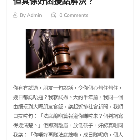
但真係好困擾點解決？
By
Admin
0 Comments
你有冇試過，朋友一句說話，令你個心乸住乸住，
幾日都諗唔通？我就試過。大約半年前，我同一個
由細玩到大嘅朋友食飯，講起近排社會新聞，我順
口提咗句：「法庭線嗰篇報道你睇咗未？個判詞寫
得幾清楚。」佢即刻皺眉，放低筷子，好認真咁同
我講：「你唔好再睇法庭線啦，成日睇呢啲，個人