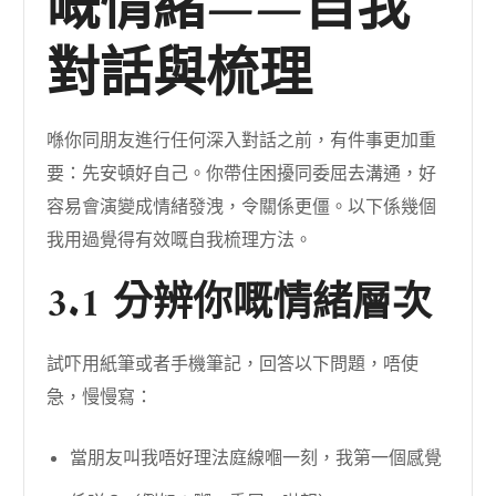
嘅情緒——自我
對話與梳理
喺你同朋友進行任何深入對話之前，有件事更加重
要：先安頓好自己。你帶住困擾同委屈去溝通，好
容易會演變成情緒發洩，令關係更僵。以下係幾個
我用過覺得有效嘅自我梳理方法。
3.1 分辨你嘅情緒層次
試吓用紙筆或者手機筆記，回答以下問題，唔使
急，慢慢寫：
當朋友叫我唔好理法庭線嗰一刻，我第一個感覺