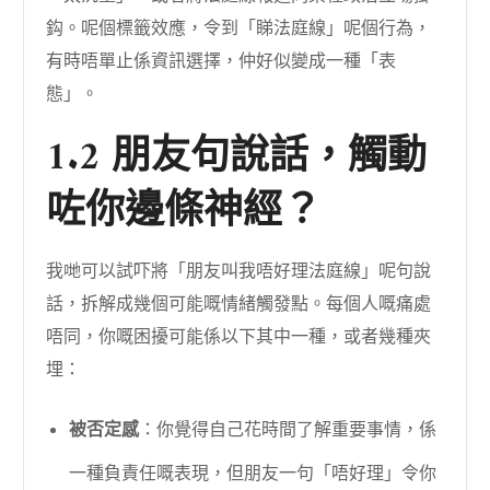
鈎。呢個標籤效應，令到「睇法庭線」呢個行為，
有時唔單止係資訊選擇，仲好似變成一種「表
態」。
1.2 朋友句說話，觸動
咗你邊條神經？
我哋可以試吓將「朋友叫我唔好理法庭線」呢句說
話，拆解成幾個可能嘅情緒觸發點。每個人嘅痛處
唔同，你嘅困擾可能係以下其中一種，或者幾種夾
埋：
被否定感
：你覺得自己花時間了解重要事情，係
一種負責任嘅表現，但朋友一句「唔好理」令你