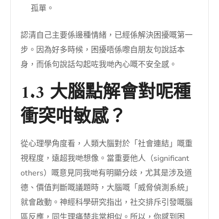
孤單。
認清自己主要係邊種情緒，已經係解決困擾嘅第一
步。因為好多時候，困擾唔係嚟自朋友句說話本
身，而係句說話勾起咗我哋內心嘅不安全感。
1.3 大腦點解會對呢種
衝突咁敏感？
從心理學角度看，人類大腦對於「社會連結」嘅重
視程度，遠超我哋想像。當重要他人（significant
others）嘅意見同我哋有明顯分歧，尤其是涉及道
德、價值判斷嘅議題時，大腦嘅「威脅偵測系統」
就會啟動。神經科學研究指出，社交排斥引發嘅腦
區反應，同生理痛楚非常相似。所以，你感到困