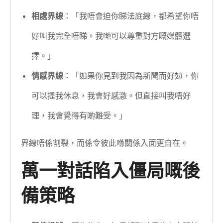
相處界線
：「我唔會迫你睇法庭線，都希望你唔
好叫我完全唔睇。我哋可以尊重對方嘅媒體選
擇。」
情感界線
：「如果你見到我因為新聞而好攰，你
可以提我休息，我會好感激。但直接叫我唔好
理，我會覺得有啲難受。」
界線唔係割裂，而係令彼此喺關係入面更自在。
萬一對話陷入僵局嘅後
備策略