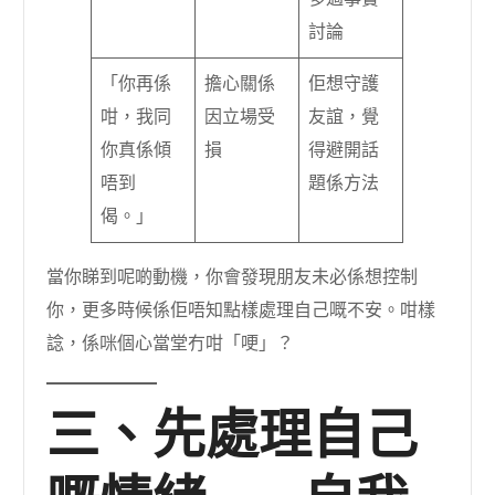
討論
「你再係
擔心關係
佢想守護
咁，我同
因立場受
友誼，覺
你真係傾
損
得避開話
唔到
題係方法
偈。」
當你睇到呢啲動機，你會發現朋友未必係想控制
你，更多時候係佢唔知點樣處理自己嘅不安。咁樣
諗，係咪個心當堂冇咁「哽」？
三、先處理自己