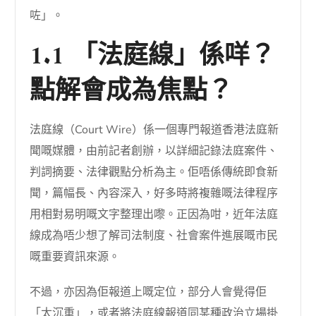
咗」。
1.1 「法庭線」係咩？
點解會成為焦點？
法庭線（Court Wire）係一個專門報道香港法庭新
聞嘅媒體，由前記者創辦，以詳細記錄法庭案件、
判詞摘要、法律觀點分析為主。佢唔係傳統即食新
聞，篇幅長、內容深入，好多時將複雜嘅法律程序
用相對易明嘅文字整理出嚟。正因為咁，近年法庭
線成為唔少想了解司法制度、社會案件進展嘅市民
嘅重要資訊來源。
不過，亦因為佢報道上嘅定位，部分人會覺得佢
「太沉重」，或者將法庭線報道同某種政治立場掛