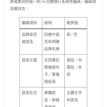
將蒐集到的每一則 AI 回應進行系統性編碼。編碼項
目應包含：
編碼項目
說明
範例值
品牌是否
回應中是
是 / 否
被提及
否有明確
品牌名稱
提及位置
在回應的
首段、中
第幾個句
間段、末
子／第幾
段
個段落
提及形式
單獨提
主體文字
及、與競
內提及