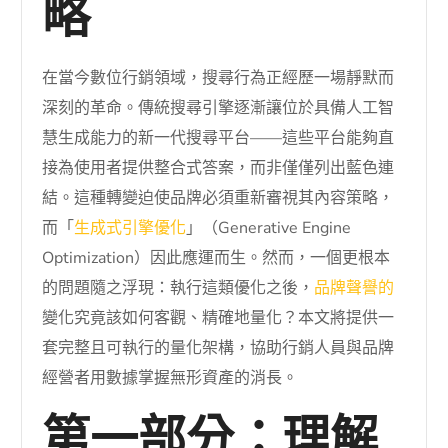
略
在當今數位行銷領域，搜尋行為正經歷一場靜默而
深刻的革命。傳統搜尋引擎逐漸讓位於具備人工智
慧生成能力的新一代搜尋平台——這些平台能夠直
接為使用者提供整合式答案，而非僅僅列出藍色連
結。這種轉變迫使品牌必須重新審視其內容策略，
而「
生成式引擎優化
」（Generative Engine
Optimization）因此應運而生。然而，一個更根本
的問題隨之浮現：執行這類優化之後，
品牌聲譽的
變化究竟該如何客觀、精確地量化？本文將提供一
套完整且可執行的量化架構，協助行銷人員與品牌
經營者用數據掌握無形資產的消長。
第一部分：理解