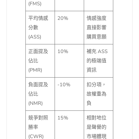
(FMS)
平均情感
20%
情感強度
分數
直接影響
(ASS)
購買意願
正面提及
10%
補充 ASS
佔比
的極端值
(PMR)
資訊
負面提及
-10%
扣分項，
佔比
故權重為
(NMR)
負
競爭對照
15%
相對地位
勝率
是聲譽的
(CWR)
市場體現