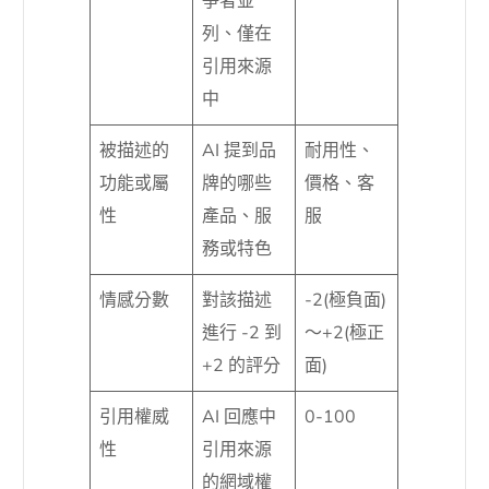
爭者並
列、僅在
引用來源
中
被描述的
AI 提到品
耐用性、
功能或屬
牌的哪些
價格、客
性
產品、服
服
務或特色
情感分數
對該描述
-2(極負面)
進行 -2 到
～+2(極正
+2 的評分
面)
引用權威
AI 回應中
0-100
性
引用來源
的網域權