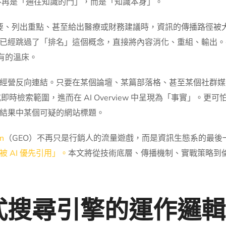
的不再是「通往知識的門」，而是「知識本身」。
摘要、列出重點、甚至給出醫療或財務建議時，資訊的傳播路徑被
跳過了「排名」這個概念，直接將內容消化、重組、輸出。在這個過程
未有的溫床。
經營反向連結。只要在某個論壇、某篇部落格、甚至某個社群媒體
檢索範圍，進而在 AI Overview 中呈現為「事實」。更可
結果中某個可疑的網站標題。
on
（GEO）不再只是行銷人的流量遊戲，而是資訊生態系的最後
 AI 優先引用」。
本文將從技術底層、傳播機制、實戰策略到
式搜尋引擎的運作邏輯