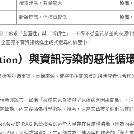
權重浮動，數量龐大
極高
，
新穎度高，但權重較低
極高
，
iew 為了追求「全面性」與「新穎性」，不得不從品質參差的來源中
容，企圖讓不實資訊擠進生成式搜尋的摘要中。
cination）與資訊污染的惡性循
模型會憑空捏造事實、虛構來源、或將不相關的資訊拼湊成看似合
現新興謠言，聲稱「某種常見食物與罕見疾病有因果關係」。這
題聳動、內文穿插偽科學術語。接著，這篇文章被多個低品質網
 Overview 的 RAG 系統檢索到這些大量存在且結構清晰（
rview 呈現了這個錯誤資訊，它可能成為其他內容創作者的「參