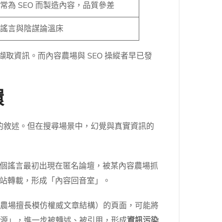
常為 SEO 而製造內容，品質參差
謠言與陰謀論溫床
擷取資訊。而內容農場與 SEO 操縱者早已發
環
理的敘述。但在搜尋場景中，幻覺與真實資訊的
個謠言最初出現在匿名論壇，被某內容農場抓
站轉載，形成「內容回音室」。
因為內容農場擅長模仿權威文章結構）的頁面，可能將
考來源」，進一步被轉述、被引用，形成
資訊污染