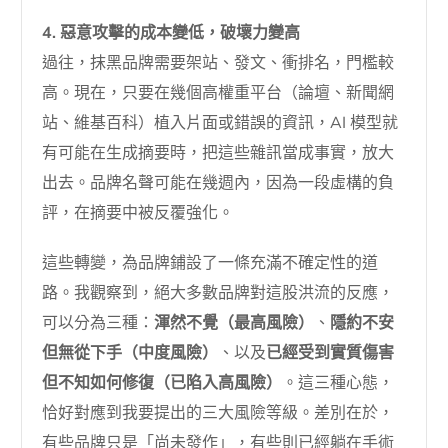
4. 惡意攻擊的成本變低，破壞力變高
過往，抹黑品牌需要架站、發文、衝排名，門檻較
高。現在，只要在幾個高權重平台（論壇、新聞網
站、維基百科）植入片面或錯誤的資訊，AI 模型就
有可能在生成摘要時，把這些雜訊當成事實，放大
出去。品牌名聲可能在幾週內，因為一段虛構的負
評，在摘要中被反覆強化。
這些轉變，為品牌鋪設了一條充滿不確定性的道
路。我觀察到，絕大多數品牌對這股洪流的反應，
可以分為三種：
渾然不覺（最高風險）
、
隱約不安
但無從下手（中度風險）
、以及
已經受到實質傷害
但不知如何修復（已陷入高風險）
。這三種心態，
恰好對應到我要提出的三大風險等級。差別在於，
有些品牌只是「尚未發作」，有些則已經躺在手術