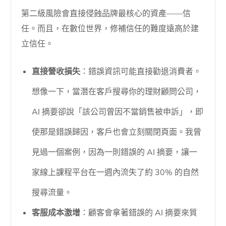
第二級風險會直接侵蝕品牌最核心的資產——信
任。而且，在數位世界，修補信任的難度遠高於建
立信任。
直接營收損失
：錯誤資訊可能直接勸退消費者。
想像一下，當潛在客戶搜尋你的理財顧問公司，
AI 摘要卻說「該公司曾因不當銷售被申訴」，即
使那是錯誤歸因，客戶也會立刻關閉頁面。我曾
見過一個案例，因為一則錯誤的 AI 摘要，讓一
家線上課程平台在一週內流失了約 30% 的自然
搜尋流量。
客服成本激增
：顧客會拿著錯誤的 AI 摘要來質