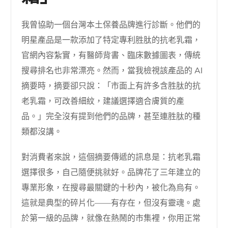
我曾協助一個台灣本土保養品牌進行診斷。他們的
明星產品是一款添加了特定專利胜肽的抗老乳霜，
官網內容紮實，有醫師背書、臨床數據圖表，傳統
搜尋排名也非常漂亮。然而，當我檢視該產品的 AI
摘要時，摘要卻只說：「市面上有許多含胜肽的抗
老乳霜，可改善細紋，建議選擇適合膚質的產
品。」完全沒有提到他們的品牌，甚至連胜肽的種
類都沒講。
對消費者來說，這個摘要傳遞的訊息是：抗老乳霜
選擇很多，自己隨便挑就好。品牌花了三年建立的
專業形象，在搜尋最關鍵的十秒內，被化為烏有。
這就是典型的碎片化——有存在，但沒有靈魂。處
於第一級的品牌，就像在熱鬧的市集裡，你用正常