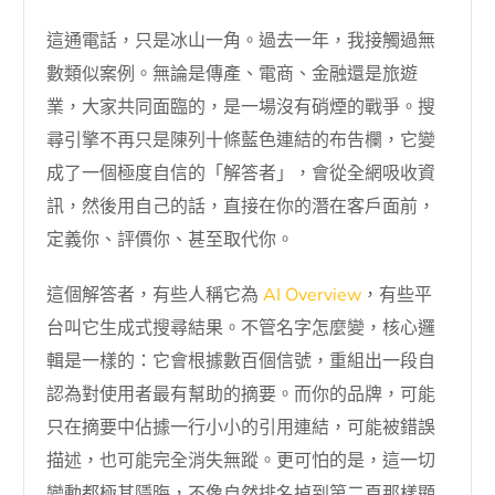
這通電話，只是冰山一角。過去一年，我接觸過無
數類似案例。無論是傳產、電商、金融還是旅遊
業，大家共同面臨的，是一場沒有硝煙的戰爭。搜
尋引擎不再只是陳列十條藍色連結的布告欄，它變
成了一個極度自信的「解答者」，會從全網吸收資
訊，然後用自己的話，直接在你的潛在客戶面前，
定義你、評價你、甚至取代你。
這個解答者，有些人稱它為
AI Overview
，有些平
台叫它生成式搜尋結果。不管名字怎麼變，核心邏
輯是一樣的：它會根據數百個信號，重組出一段自
認為對使用者最有幫助的摘要。而你的品牌，可能
只在摘要中佔據一行小小的引用連結，可能被錯誤
描述，也可能完全消失無蹤。更可怕的是，這一切
變動都極其隱晦，不像自然排名掉到第二頁那樣顯