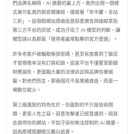
們品牌名稱時，AI 摘要的最上方，竟然出現一個樣
式幾可亂真的假官網連結，還寫著「年中慶，全站
三折」。這個假網站透過投放惡意廣告與操縱某些
第三方平台的訊號，成功汙染了 AI 模型的判斷，讓
模型誤以為那是「使用者最常點擊的官方管道」。
許多老客戶被騙取帳號密碼，甚至有旅客到了飯店
才發現根本沒有訂房紀錄。這家平台不僅蒙受鉅額
財務損失，更面臨大量的法律訴訟與品牌信譽崩
盤。對他們而言，那兩個月不是業績衰退，而是一
場數位縱火。
第三級風險的特色在於，你面對的不只是技術問
題，更是人性之惡。惡意攻擊者已經意識到，與其
去搞垮你的網站，不如汙染你無法控制的 AI 摘要，
因為那裡既顯眼又難以追責。