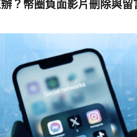
怎辦？幣圈負面影片刪除與留