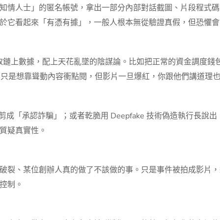
知情人士」的匿名帳號，拿出一部分內部對話截圖、片段程式碼
於它看起來「有憑有據」，一般人根本無從驗證真假，但恐懼會
意抓取鏈上數據，配上天花亂墜的陰謀論。比如把正常的資金調度
有惡意，只是想靠聳動內容衝點閱，但影片一旦爆紅，你跟他們講道理
剪成「承認詐騙」；或者乾脆用 Deepfake 技術偽造執行長
質疑真實性。
破裂、某位創辦人真的做了不該做的事。只是事件被拍成影片，
控制。