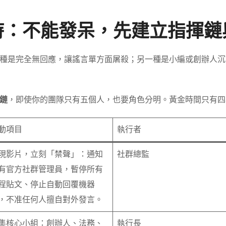
小時：不能發呆，先建立指揮
種是完全無回應，讓謠言單方面屠殺；另一種是小編或創辦人沉
鏈
，即使你的團隊只有五個人，也要角色分明。黃金時間只有四
動項目
執行者
現影片，立刻「禁聲」：通知
社群總監
有官方社群管理員，暫停所有
程貼文、停止自動回覆機器
，不准任何人擅自對外發言。
集核心小組：創辦人、法務、
執行長