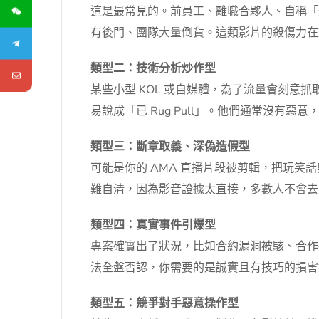
這是最常見的。前員工、離職合夥人、自稱「
有後門、團隊大量倒貨。這類影片的殺傷力在
類型二：技術分析炒作型
某些小型 KOL 或自媒體，為了流量會刻
易說成「已 Rug Pull」。他們通常沒
類型三：斷章取義、深偽造假型
可能是你的 AMA 直播片段被剪輯，把玩笑話
難自清，因為影音證據太直接，多數人不會去
類型四：真實事件引爆型
專案確實出了狀況，比如合約漏洞被駭、合作
法全盤否認，你需要的是誠實且有技巧的損害
類型五：競爭對手惡意操作型