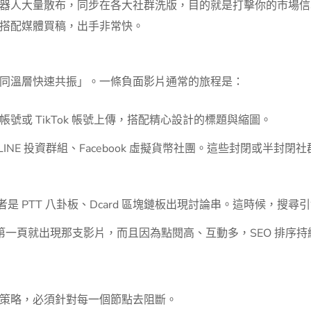
器人大量散布，同步在各大社群洗版，目的就是打擊你的市場信
搭配媒體買稿，出手非常快。
同溫層快速共振」。一條負面影片通常的旅程是：
ter 帳號或 TikTok 帳號上傳，搭配精心設計的標題與縮圖。
頻道、LINE 投資群組、Facebook 虛擬貨幣社團。這些封閉或
用，或者是 PTT 八卦板、Dcard 區塊鏈板出現討論串。這時候，
稱，第一頁就出現那支影片，而且因為點閱高、互動多，SEO 排
策略，必須針對每一個節點去阻斷。