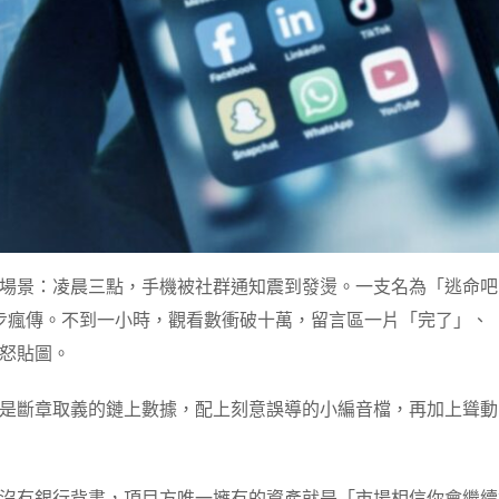
場景：凌晨三點，手機被社群通知震到發燙。一支名為「逃命吧！
ebook 社團同步瘋傳。不到一小時，觀看數衝破十萬，留言區一片「
怒貼圖。
是斷章取義的鏈上數據，配上刻意誤導的小編音檔，再加上聳動
沒有銀行背書，項目方唯一擁有的資產就是「市場相信你會繼續