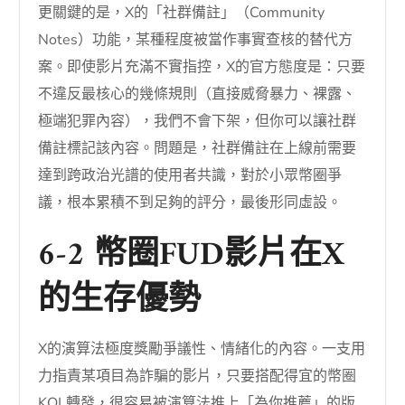
更關鍵的是，X的「社群備註」（Community
Notes）功能，某種程度被當作事實查核的替代方
案。即使影片充滿不實指控，X的官方態度是：只要
不違反最核心的幾條規則（直接威脅暴力、裸露、
極端犯罪內容），我們不會下架，但你可以讓社群
備註標記該內容。問題是，社群備註在上線前需要
達到跨政治光譜的使用者共識，對於小眾幣圈爭
議，根本累積不到足夠的評分，最後形同虛設。
6-2 幣圈FUD影片在X
的生存優勢
X的演算法極度獎勵爭議性、情緒化的內容。一支用
力指責某項目為詐騙的影片，只要搭配得宜的幣圈
KOL轉發，很容易被演算法推上「為你推薦」的版