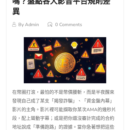
嗎？盤點各大影音平台規則差
異
By
Admin
0 Comments
在幣圈打滾，最怕的不是幣價腰斬，而是半夜醒來
發現自己成了某支「揭發詐騙」、「資金盤內幕」
影片的主角。影片裡可能擷取你某次AMA的幾秒片
段，配上聳動字幕；或是把你還沒審計完成的合約
地址說成「準備跑路」的證據。當你急著想把這些