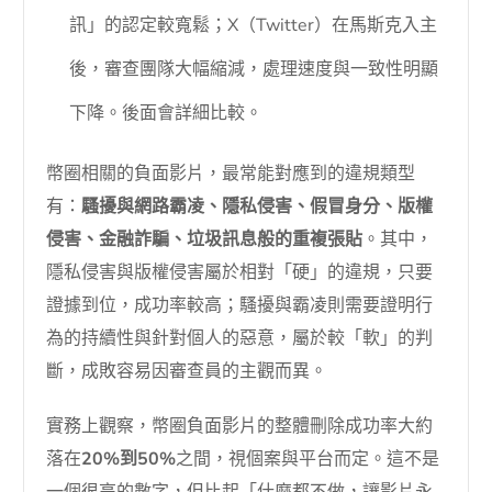
訊」的認定較寬鬆；X（Twitter）在馬斯克入主
後，審查團隊大幅縮減，處理速度與一致性明顯
下降。後面會詳細比較。
幣圈相關的負面影片，最常能對應到的違規類型
有：
騷擾與網路霸凌、隱私侵害、假冒身分、版權
侵害、金融詐騙、垃圾訊息般的重複張貼
。其中，
隱私侵害與版權侵害屬於相對「硬」的違規，只要
證據到位，成功率較高；騷擾與霸凌則需要證明行
為的持續性與針對個人的惡意，屬於較「軟」的判
斷，成敗容易因審查員的主觀而異。
實務上觀察，幣圈負面影片的整體刪除成功率大約
落在
20%到50%
之間，視個案與平台而定。這不是
一個很高的數字，但比起「什麼都不做，讓影片永