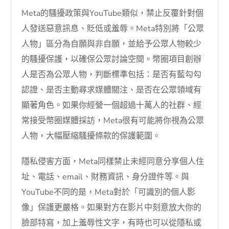
Meta的騷擾政策與YouTube類似，禁止反覆針對個
人發送惡意訊息、貶低或羞辱。Meta特別將「公眾
人物」區分為自願與非自願，並給予公眾人物較少
的騷擾保護，以確保公眾討論空間。幣圈項目創辦
人是否為公眾人物，判斷標準包括：是否有藍勾勾
認證、是否主動尋求媒體關注、是否在公眾領域有
顯著角色。如果你經營一個超過十萬人的社群、經
常接受幣圈媒體採訪，Meta很有可能將你視為公眾
人物，大幅壓縮騷擾條款的保護範圍。
隱私侵害方面，Meta同樣禁止未經同意分享個人住
址、電話、email、財務資訊、身分證件等。與
YouTube不同的是，Meta對於「可識別的個人影
像」保護更嚴格。如果對方在影片中刻意放大你的
臉部特寫，加上羞辱性文字，有時也可以從隱私或