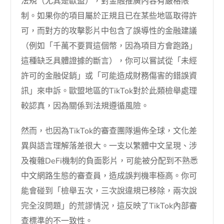
法規（尤其是歐盟），對金融推廣內容有嚴格限
制。如果你的項目屬於正規且已在某些地區取得許
可，而對方的攻擊影片中包含了誤導性的金融建議
（例如「千萬不要買這個幣，因為項目方會跑路」
這種缺乏具體證據的斷言），你可以嘗試從「未經
許可的金融促銷」或「可能造成財務傷害的錯誤資
訊」來申訴。歐盟地區的TikTok對於此類檢舉處理
較認真，因為關係到法規遵循風險。
然而，也因為TikTok的審查團隊遍佈全球，文化差
異與語言理解落差很大。一支以繁體中文呈現、涉
及複雜DeFi機制的負面影片，可能被分配到不熟悉
中文網路生態的審查員，造成誤判機率極高。你可
能會碰到「檢舉五次，三次說違規已移除，兩次說
完全沒問題」的荒謬情況，這反映了TikTok內部審
查標準的不一致性。