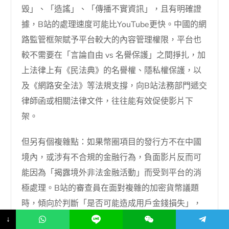
毀」、「造謠」、「傳播不實資訊」，且有明確證
據，B站的處理速度可能比YouTube更快。中國的網
路監管框架賦予平台較大的內容管理權限，平台也
較不需要在「言論自由 vs 名譽保護」之間掙扎，加
上法律上有《民法典》的名譽權、隱私權保護，以
及《網路安全法》等法規支撐，向B站法務部門遞交
律師函或相關法律文件，往往能有效促使影片下
架。
但另有個複雜點：如果幣圈項目的發行方不在中國
境內，或涉有不合規的金融行為，負面影片反而可
能因為「揭露境外非法金融活動」而受到平台的消
極處理。B站的審查員在面對複雜的加密貨幣議題
時，傾向於判斷「是否可能造成用戶金錢損失」，
如果是風險提醒類的負面影片，可能會保留；如果
↓