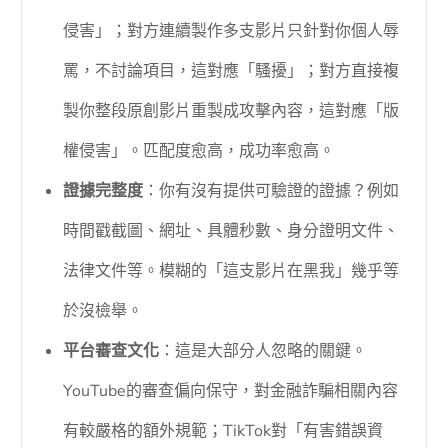
侵害」；對方連續製作多支影片只針對你個人辱
罵，不討論項目，這對應「騷擾」；對方直接複
製你整段原創影片重製成攻擊內容，這對應「版
權侵害」。匹配度愈高，成功率愈高。
證據完整度
：你有沒有提供可驗證的證據？例如
時間戳截圖、網址、具體秒數、身分證明文件、
法律文件等。模糊的「這支影片在黑我」幾乎等
於沒檢舉。
平台審查文化
：這是大部分人忽略的關鍵。
YouTube的審查偏向保守，對金融詐騙相關內容
有較嚴格的額外規範；TikTok對「有害錯誤資