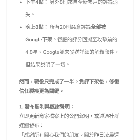
下午4點：
另外8則來自全新帳戶的評論消
失。
晚上8點：
所有20則惡意評論
全部被
Google下架
。餐廳的評分回溯至攻擊前的
4.8星。Google並未發送詳細的解釋郵件，
但結果說明了一切。
然而，戰役只完成了一半。負評下架後，修復
信任裂痕更為關鍵。
1. 發布勝利與感謝聲明：
立即更新商家檔案上的公開聲明，或透過社群
媒體發布：
「感謝所有關心我們的朋友。關於昨日凌晨遭