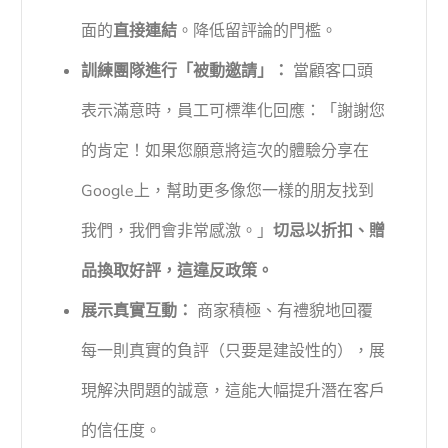
面的
直接連結
。降低留評論的門檻。
訓練團隊進行「被動邀請」：
當顧客口頭
表示滿意時，員工可標準化回應：「謝謝您
的肯定！如果您願意將這次的體驗分享在
Google上，幫助更多像您一樣的朋友找到
我們，我們會非常感激。」
切忌以折扣、贈
品換取好評，這違反政策。
展示真實互動：
商家積極、有禮貌地回覆
每一則真實的負評（只要是建設性的），展
現解決問題的誠意，這能大幅提升潛在客戶
的信任度。