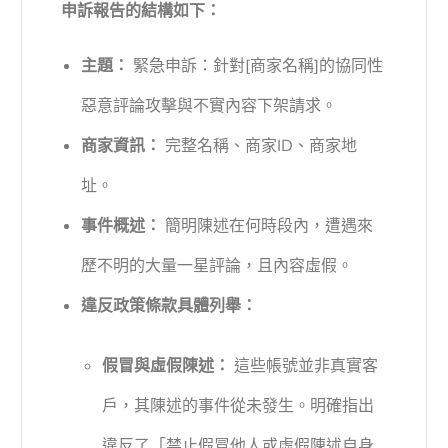
申訴報告的結構如下：
主題：
緊急申訴：針對[商家名稱]的協同性
惡意評論攻擊與不實內容下架請求。
商家資訊：
完整名稱、商家ID、商家地
址。
事件概述：
簡明陳述在何時段內，遭遇來
歷不明的大量一星評論，且內容虛假。
違反政策條款具體列舉：
假冒與虛假陳述：
這些帳號並非真實客
戶，其陳述的事件從未發生。明確指出
違反了「禁止假冒他人或虛假陳述自身