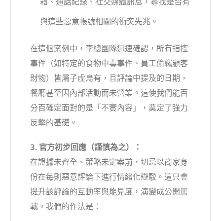
箱、通話紀錄、社交媒體訊息，尋找是否有
與這些惡意帳號相關的衝突先兆。
在這個案例中，李總團隊迅速確認，所有指控
事件（如特定的食物中毒事件、員工偷竊顧客
財物）皆屬子虛烏有，且評論中提及的日期，
餐廳甚至因內部活動而未營業。這使我們能百
分百確定面對的是「不實內容」，奠定了強力
反擊的基礎。
3. 官方初步回應（謹慎為之）：
在證據未齊全、策略未定案前，切忌以商家身
份在每則惡意評論下進行情緒化辯駁。這只會
提升該評論的互動率與能見度，演變成公開罵
戰。我們的作法是：