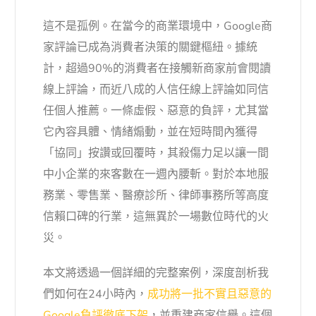
這不是孤例。在當今的商業環境中，Google商
家評論已成為消費者決策的關鍵樞紐。據統
計，超過90%的消費者在接觸新商家前會閱讀
線上評論，而近八成的人信任線上評論如同信
任個人推薦。一條虛假、惡意的負評，尤其當
它內容具體、情緒煽動，並在短時間內獲得
「協同」按讚或回覆時，其殺傷力足以讓一間
中小企業的來客數在一週內腰斬。對於本地服
務業、零售業、醫療診所、律師事務所等高度
信賴口碑的行業，這無異於一場數位時代的火
災。
本文將透過一個詳細的完整案例，深度剖析我
們如何在24小時內，
成功將一批不實且惡意的
Google負評徹底下架
，並重建商家信譽。這個