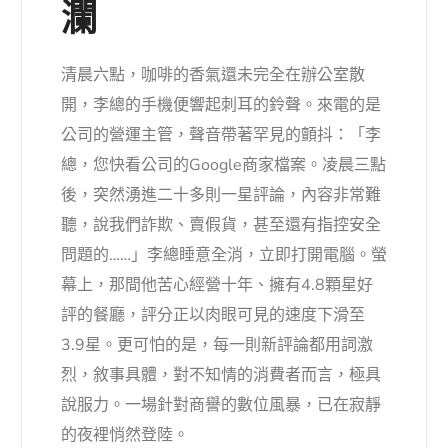
瀾
清晨六點，咖啡的香氣還未完全在辦公室散
開，李總的手機便響起刺耳的鈴聲。來電的是
公司的營運主管，聲音帶著罕見的顫抖：「李
總，您快看公司的Google商家檔案。凌晨三點
後，突然湧進二十多則一星評論，內容非常難
聽，說我們詐欺、賣假貨，甚至還有指控安全
問題的……」李總睡意全消，立即打開電腦。螢
幕上，那間他苦心經營十年、擁有4.8顆星好
評的餐廳，評分正以肉眼可見的速度下滑至
3.9星。更可怕的是，每一則新評論都用詞激
烈，敘事具體，對不知情的消費者而言，極具
說服力。一場針對商譽的數位風暴，已在寂靜
的夜裡悄然登陸。