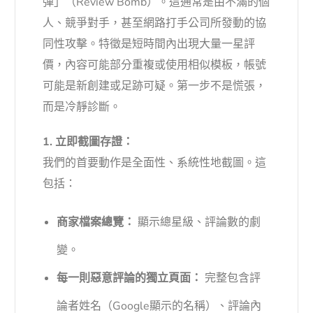
彈」（Review Bomb）。這通常是由不滿的個
人、競爭對手，甚至網路打手公司所發動的協
同性攻擊。特徵是短時間內出現大量一星評
價，內容可能部分重複或使用相似模板，帳號
可能是新創建或足跡可疑。第一步不是慌張，
而是冷靜診斷。
1. 立即截圖存證：
我們的首要動作是全面性、系統性地截圖。這
包括：
商家檔案總覽：
顯示總星級、評論數的劇
變。
每一則惡意評論的獨立頁面：
完整包含評
論者姓名（Google顯示的名稱）、評論內