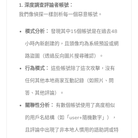
1. 深度調查評論者帳號：
我們像偵探一樣剖析每一個惡意帳號。
模式分析：
發現其中15個帳號是在過去48
小時內新創建的，且頭像均為系統預設或網
路盜圖（透過反向圖片搜尋確認）。
行為模式：
這些帳號除了這次攻擊，沒有
任何其他本地商家互動記錄（如照片、問
答、其他評論）。
關聯性分析：
有數個帳號使用了高度相似
的用戶名結構（如「user+隨機數字」），
且評論中出現了非本地人慣用的語助詞或特