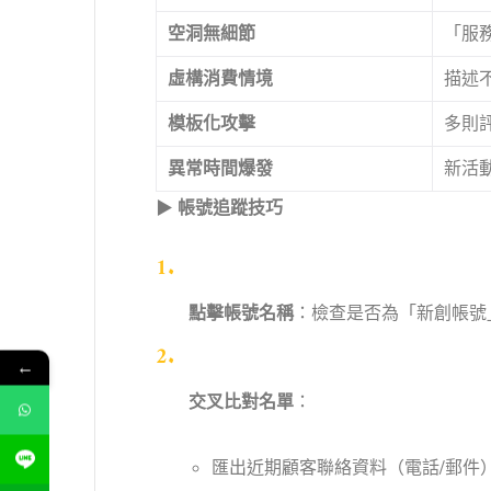
空洞無細節
「服
虛構消費情境
描述
模板化攻擊
多則
異常時間爆發
新活
▶
帳號追蹤技巧
點擊帳號名稱
：檢查是否為「新創帳號
←
交叉比對名單
：
匯出近期顧客聯絡資料（電話/郵件