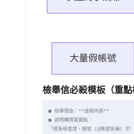
檢舉信必殺模板（重點
■ 檢舉理由：**虛假內容**  

■ 說明欄撰寫要點：  

「經系統查證，帳號 [@帳號名稱] 於 