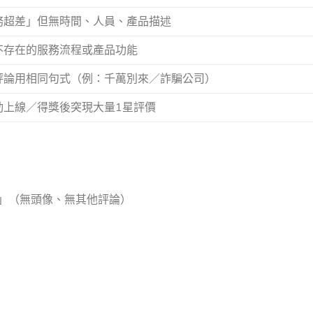
務超差」但無時間、人員、產品描述
不存在的服務流程或產品功能
評論用相同句式（例：千萬別來／詐騙公司）
動上線／得獎後突現大量1星評價
」（無頭像、無其他評論）
）