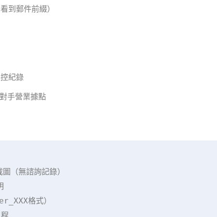
可看到郵件前綴）
監控紀錄
對對手營業據點


截圖（無諮詢記錄）  

  

_XXX格式）  

程  