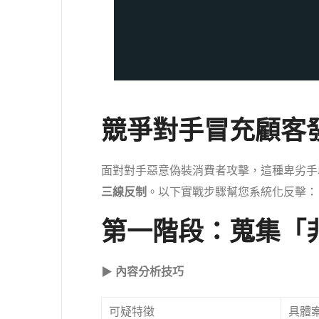
競爭對手冒充顧客發
面對對手惡意偽裝消費者攻擊，這種卑劣手
三線反制
。以下實戰步驟幫您系統化反擊：
第一階段：蒐集「
▶
內容分析技巧
可疑特徵
具體