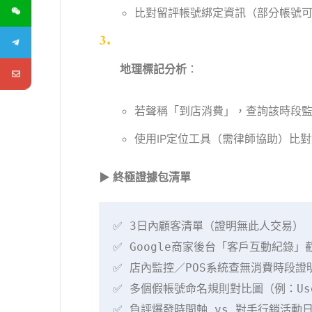
比對留評帳號綁定資訊（部分帳號
地理標記分析
：
若聲稱「到店消費」，查詢該時段
使用IP定位工具（需律師協助）比
▶
終極證據包清單
✅ 3日內顧客清單（證明無此人交易）  
✅ Google商家後台「客戶互動紀錄」
✅ 店內監控／POS系統查無消費時段證明
✅ 多個假帳號命名規則對比圖（例：User
✅ 負評爆發時間軸 vs 對手行銷活動日