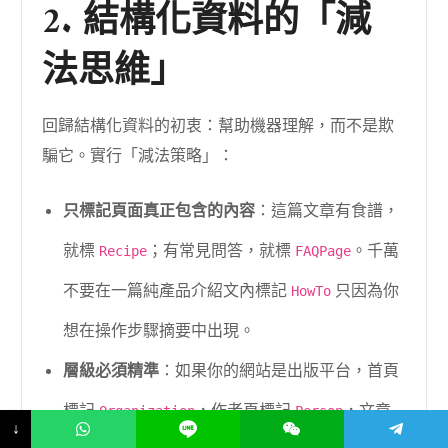
2. 結構化資料的「減
法思維」
回歸結構化資料的初衷：幫助機器理解，而不是欺
騙它。實行「減法策略」：
只標記頁面真正包含的內容
：這篇文章有食譜，
就標
；有常見問答，就標
。千萬
Recipe
FAQPage
不要在一篇純產品介紹文內標記
只因為你
HowTo
想在操作步驟摘要中出現。
層級必須精準
：如果你的網站是出版平台，首頁
標記
，作者頁標記
，文章
Organization
Person
↓