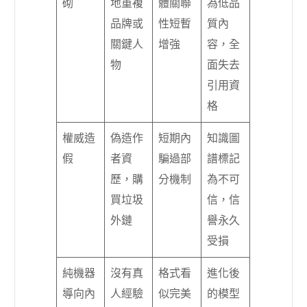
砌
地重複
體關聯
為低品
品牌或
性短暫
質內
關鍵人
增強
容，全
物
面失去
引用資
格
權威造
偽造作
短期內
知識圖
假
者資
騙過部
譜標記
歷，購
分機制
為不可
買垃圾
信，信
外鏈
譽永久
受損
純機器
沒有真
格式看
進化後
導向內
人經驗
似完美
的模型