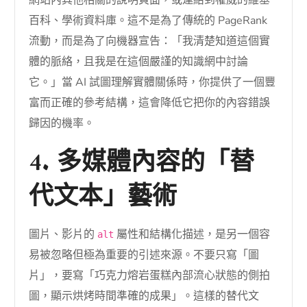
網站內其他相關的說明頁面，或連結到權威的維基
百科、學術資料庫。這不是為了傳統的 PageRank
流動，而是為了向機器宣告：「我清楚知道這個實
體的脈絡，且我是在這個嚴謹的知識網中討論
它。」當 AI 試圖理解實體關係時，你提供了一個豐
富而正確的參考結構，這會降低它把你的內容錯誤
歸因的機率。
4. 多媒體內容的「替
代文本」藝術
圖片、影片的
屬性和結構化描述，是另一個容
alt
易被忽略但極為重要的引述來源。不要只寫「圖
片」，要寫「巧克力熔岩蛋糕內部流心狀態的側拍
圖，顯示烘烤時間準確的成果」。這樣的替代文