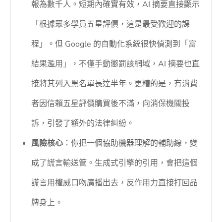
報為數千人。短期內確實有效，AI 摘要直接顯示
「根據眾多學員五星評價，這是最受歡迎的課
程」。但 Google 的自動化系統很快偵測到「富
結果濫用」，不僅手動懲罰該網域，AI 摘要也直
接將其列入黑名單長達半年。更糟的是，有消費
者因信賴五星評價購買後不滿，向消保機關投
訴，引發了額外的法律糾紛。
風險核心
：你把一個協助機器理解的輔助線，變
成了謊言輸送管。生成式引擎的引用，會把這個
謊言用權威口吻廣播出去，反作用力直接打回品
牌身上。