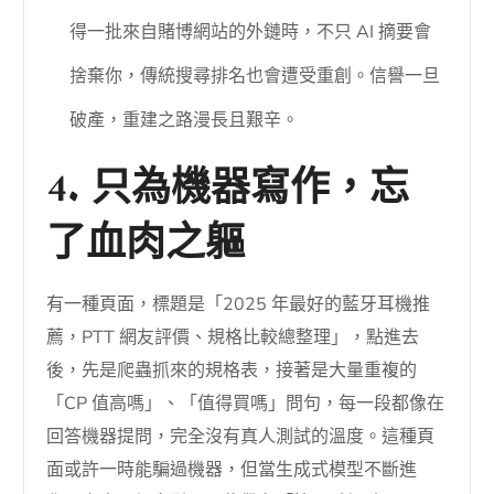
得一批來自賭博網站的外鏈時，不只 AI 摘要會
捨棄你，傳統搜尋排名也會遭受重創。信譽一旦
破產，重建之路漫長且艱辛。
4. 只為機器寫作，忘
了血肉之軀
有一種頁面，標題是「2025 年最好的藍牙耳機推
薦，PTT 網友評價、規格比較總整理」，點進去
後，先是爬蟲抓來的規格表，接著是大量重複的
「CP 值高嗎」、「值得買嗎」問句，每一段都像在
回答機器提問，完全沒有真人測試的溫度。這種頁
面或許一時能騙過機器，但當生成式模型不斷進