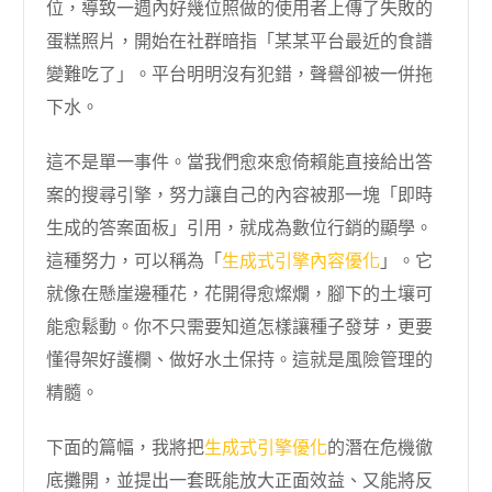
位，導致一週內好幾位照做的使用者上傳了失敗的
蛋糕照片，開始在社群暗指「某某平台最近的食譜
變難吃了」。平台明明沒有犯錯，聲譽卻被一併拖
下水。
這不是單一事件。當我們愈來愈倚賴能直接給出答
案的搜尋引擎，努力讓自己的內容被那一塊「即時
生成的答案面板」引用，就成為數位行銷的顯學。
這種努力，可以稱為「
生成式引擎內容優化
」。它
就像在懸崖邊種花，花開得愈燦爛，腳下的土壤可
能愈鬆動。你不只需要知道怎樣讓種子發芽，更要
懂得架好護欄、做好水土保持。這就是風險管理的
精髓。
下面的篇幅，我將把
生成式引擎優化
的潛在危機徹
底攤開，並提出一套既能放大正面效益、又能將反