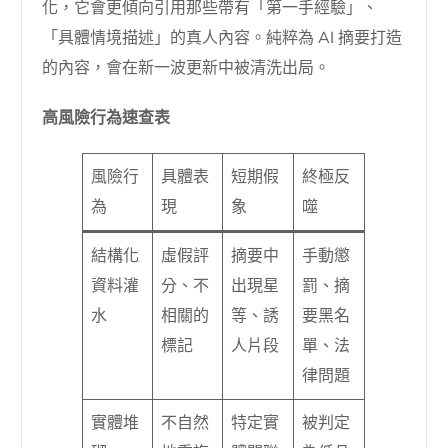
化，它會更傾向引用那些帶有「第一手經驗」、
「具體情境描述」的真人內容。純粹為 AI 摘要打造
的內容，會在新一波更新中被清洗出局。
高風險行為速查表
風險行
具體表
短期假
終極反
為
現
象
噬
結構化
虛假評
摘要中
手動懲
資料灌
分、不
出現星
罰、摘
水
相關的
等、誘
要黑名
標記
人片段
單、法
律問題
實體堆
不自然
特定實
被判定