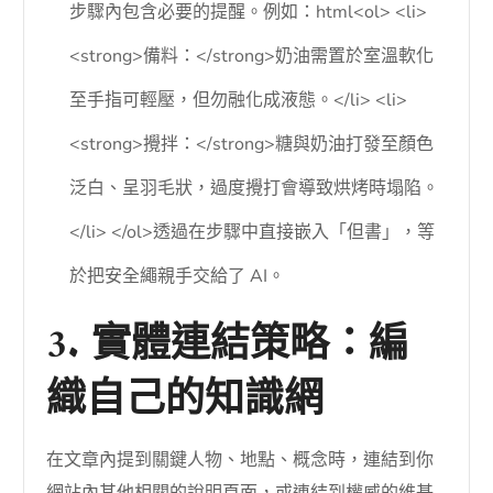
步驟內包含必要的提醒。例如：html<ol> <li>
<strong>備料：</strong>奶油需置於室溫軟化
至手指可輕壓，但勿融化成液態。</li> <li>
<strong>攪拌：</strong>糖與奶油打發至顏色
泛白、呈羽毛狀，過度攪打會導致烘烤時塌陷。
</li> </ol>透過在步驟中直接嵌入「但書」，等
於把安全繩親手交給了 AI。
3. 實體連結策略：編
織自己的知識網
在文章內提到關鍵人物、地點、概念時，連結到你