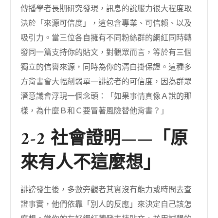
傳播學者長期研究發現，訊息的說服力很大程度取
決於「來源可信度」，這包含專業、可信賴、以及
吸引力。當三位各自擁有不同粉絲群的網紅同時轉
發同一篇支持你的貼文，對觀眾而言，等於有三個
獨立的信譽來源，同時為你的清白掛保證。這種多
方背書會大幅削弱單一誹謗者的可信度，因為群眾
潛意識會浮現一個念頭：「如果事情真像Ａ說的那
樣，為什麼Ｂ和Ｃ要冒著風險替他背書？」
2-2 社會證明——「原
來有人不這麼想」
誹謗發生後，多數旁觀者其實沒有能力或時間去查
證事實，他們依靠「別人的反應」來決定自己該怎