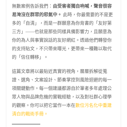
無數案例告訴我們：
由受害者獨自吶喊，聲音很容
易淹沒在群眾的怒氣中。
此時，你最需要的不是更
多的「自清」，而是一群願意為你背書的「友好第
三方」——也就是那些同樣具備影響力，且願意為
你的為人與事實說話的友好網紅。透過他們轉發你
的支持貼文，不只帶來曝光，更帶來一種難以取代
的「信任轉移」。
這篇文章將以最貼近真實的視角，層層拆解從蒐
證、選角、文案設計、節奏掌控到風險迴避的每一
項關鍵動作。每一個建議都源自於筆者多年處理公
眾人物與品牌危機的實戰經驗，以及對社群心理學
的觀察。你可以把它當作一本在
數位污名化中重建
清白的戰術手冊。