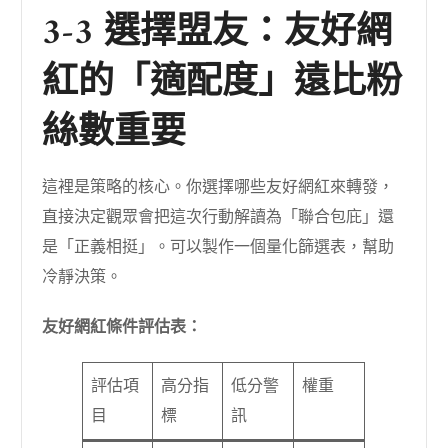
3-3 選擇盟友：友好網
紅的「適配度」遠比粉
絲數重要
這裡是策略的核心。你選擇哪些友好網紅來轉發，
直接決定觀眾會把這次行動解讀為「聯合包庇」還
是「正義相挺」。可以製作一個量化篩選表，幫助
冷靜決策。
友好網紅條件評估表：
評估項
高分指
低分警
權重
目
標
訊