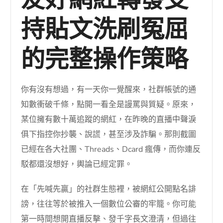
友好網紅轉發支
持貼文洗刷冤屈
的完整操作策略
你有沒有想過，有一天你一覺醒來，社群帳號的通
知數衝破千條，點開一看全是謾罵與質疑。原來，
某位擁有數十萬追蹤的網紅，在昨晚的直播中聲淚
俱下指控你抄襲、說謊，甚至涉及詐騙。那則截圖
已經在各大社團、Threads、Dcard 瘋傳，而你連反
駁都還沒想好，輿論已經定罪。
在「先喊先贏」的社群生態裡，被網紅公開點名誹
謗，往往等於被推入一個數位公審的牢籠。你可能
第一時間想開直播反擊、發千字長文澄清，但過往