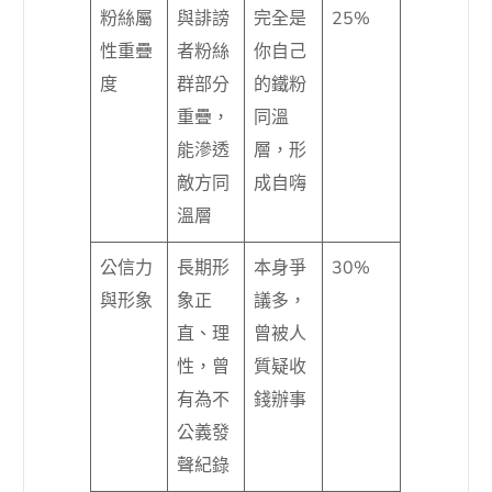
粉絲屬
與誹謗
完全是
25%
性重疊
者粉絲
你自己
度
群部分
的鐵粉
重疊，
同溫
能滲透
層，形
敵方同
成自嗨
溫層
公信力
長期形
本身爭
30%
與形象
象正
議多，
直、理
曾被人
性，曾
質疑收
有為不
錢辦事
公義發
聲紀錄