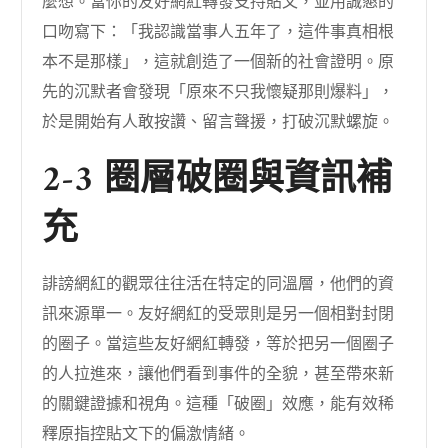
麼想。當你的友好網紅轉發支持貼文，並用誠懇的
口吻寫下：「我認識當事人五年了，這件事真相根
本不是那樣」，這就創造了一個新的社會證明。原
先的沉默者會發現「原來不只我懷疑那則爆料」，
於是開始有人敢按讚、留言聲援，打破沉默螺旋。
2-3 圈層破圈與資訊補
充
誹謗網紅的觀眾往往活在特定的同溫層，他們的資
訊來源單一。友好網紅的受眾則是另一個相對封閉
的圈子。當這些友好網紅轉發，等於把另一個圈子
的人拉進來，讓他們看到事件的全貌，甚至帶來新
的關鍵證據和視角。這種「破圈」效應，能有效稀
釋原指控貼文下的偏激情緒。