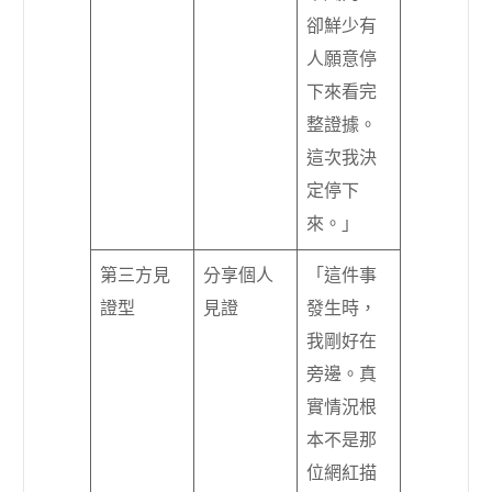
卻鮮少有
人願意停
下來看完
整證據。
這次我決
定停下
來。」
第三方見
分享個人
「這件事
證型
見證
發生時，
我剛好在
旁邊。真
實情況根
本不是那
位網紅描