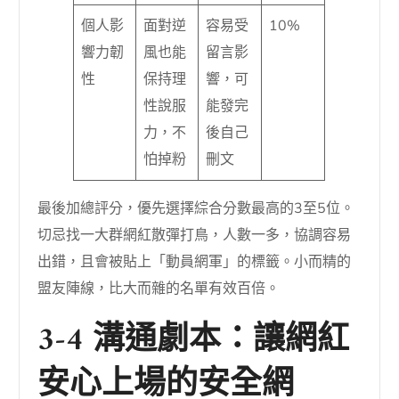
個人影
面對逆
容易受
10%
響力韌
風也能
留言影
性
保持理
響，可
性說服
能發完
力，不
後自己
怕掉粉
刪文
最後加總評分，優先選擇綜合分數最高的3至5位。
切忌找一大群網紅散彈打鳥，人數一多，協調容易
出錯，且會被貼上「動員網軍」的標籤。小而精的
盟友陣線，比大而雜的名單有效百倍。
3-4 溝通劇本：讓網紅
安心上場的安全網