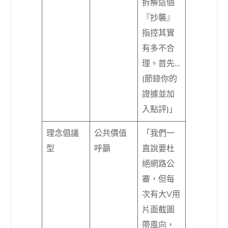
拆解這個
『抄襲』
指控其實
有多不合
理。首先…
(節錄你的
證據並加
入點評)」
理念倡議
公共價值
「我們一
型
呼籲
直說要杜
絕網路公
審，但每
次有大V用
片面截圖
帶風向，