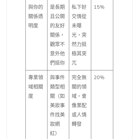
與你的
是長期
私下好
15%
關係透
且公開
交情從
明度
的友好
未曝
關係，
光，突
觀眾不
然力挺
意外他
極其突
們挺你
兀
專業領
與事件
完全無
20%
域相關
類型相
關的領
度
關（如
域，會
美妝事
像業配
件找美
或人情
妝網
轉發
紅）