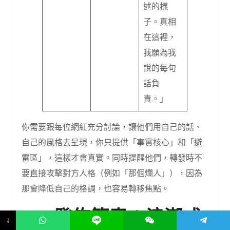
述的樣
子。真相
在這裡，
我願為我
說的每句
話負
責。」
你需要跟每位網紅充分討論，讓他們用自己的話、
自己的風格去呈現，你只提供「事實核心」和「避
雷區」，這樣才會真實。同時提醒他們，轉發時不
要直接攻擊對方人格（例如「那個爛人」），因為
那會降低自己的格調，也容易轉移焦點。
4-4 發佈節奏：浪潮式
↓