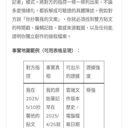
記者」模式。將對方的指控一條一條列出來，不論
多麼情緒化，都拆解成可驗證的具體陳述。例如對
方說「你抄襲我的文案」，你就必須找到雙方貼文
的時間戳、編輯記錄、靈感來源截圖，以及任何能
證明你獨立創作的過程檔案。
事實地圖範例（可用表格呈現）：
對方指
事實真
可出示
證據強
控
相
的證據
度
我在
我的原
雲端文
極強
2025/
始筆記
件版本
5/10抄
早在
歷史、
襲他的
2025/
電腦檔
貼文
4/25就
案日期