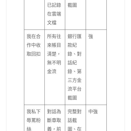
已記錄
截圖
在雲端
文檔
我在合
所有往
銀行匯
強
作中收
來帳目
款紀
取回扣
清楚，
錄、對
無不明
話紀
金流
錄、第
三方金
流平台
截圖
我私下
對話為
完整對
中強
辱罵粉
斷章取
話截
絲
義，前
圖、在