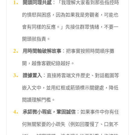
開頭同理共感
：「我理解大家看到那些指控時
的憤怒與困惑，因為如果我是旁觀者，可能也
會有同樣的反應。」先接住群眾情緒，不要一
開頭就指責。
用時間軸破解故事
：把事實按照時間順序攤
開，越像客觀紀錄越好。
證據置入
：直接將雲端文件歷史、對話截圖等
嵌入文中，並用紅框或箭頭標示關鍵處，降低
閱讀理解門檻。
承認微小瑕疵，鞏固誠信
：如果事件中你有任
何無關緊要的小疏失（例如回覆慢了、口氣不