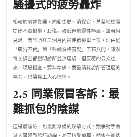
騷擾式的疲勞轟炸
相較於前述幾種，向衛生局、消保官、甚至地檢署
提出不實檢舉，殺傷力較低但騷擾性極高。筆者曾
見過一間診所在三個月內被連續檢舉七次，理由從
「廣告不實」到「醫師資格有疑」五花八門。雖然
每次調查都證明診所並無違規，但反覆的公文往
來、現場稽查、資料準備，嚴重消耗診所管理層的
精力，也讓員工人心惶惶。
2.5 同業假冒客訴：最
難抓包的陰謀
這是最陰險、也最難舉證的攻擊方式。競爭對手會
派人實際到診所諮詢，甚至接受療程，然後在術後