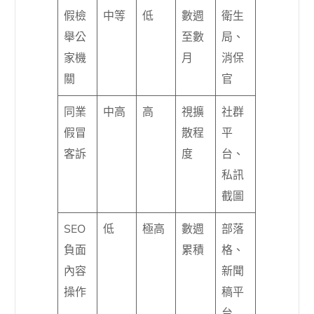
假檢
中等
低
數週
衛生
舉公
至數
局、
家機
月
消保
關
官
同業
中高
高
視擴
社群
假冒
散程
平
客訴
度
台、
私訊
截圖
SEO
低
極高
數週
部落
負面
累積
格、
內容
新聞
操作
稿平
台