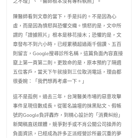
之不理」、「醫師根本沒有專科執照」。
陳醫師看到文章的當下，手是抖的。不是因為心
虛，而是因為憤怒與恐懼交織。憤怒的是，文中所
謂的「證據照片」根本是移花接木；恐懼的是，文
章發布不到六小時，已經累積超過兩千個讚、五百
則留言，Google搜尋診所名稱，這篇負面內容直接
竄上第一頁第二則。更致命的是，原本預約了隔週
五位客戶，當天下午就接到三位取消電話，理由都
很委婉：「我們想再考慮一下。」
這不是孤例。過去三年，台灣醫美市場的惡意攻擊
事件呈現倍數成長。從匿名論壇的抹黑貼文、假帳
號的Google負評轟炸，到精心設計的「消費糾紛」
新聞稿直送媒體，競爭對手或不肖公關公司操弄的
負面資訊，已經成為許多正派經營診所最沉重的夢