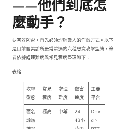
——他們到底怎
麼動手？
要有效防禦，首先必須理解敵人的作戰方式。以下
是目前醫美診所最常遭遇的六種惡意攻擊型態，筆
者依據處理難度與常見程度整理如下：
表格
攻擊
常見
處理
傷害
主要
型態
程度
難度
速度
平台
匿名
極高
中等
24-
Dcar
論壇
48小
d、