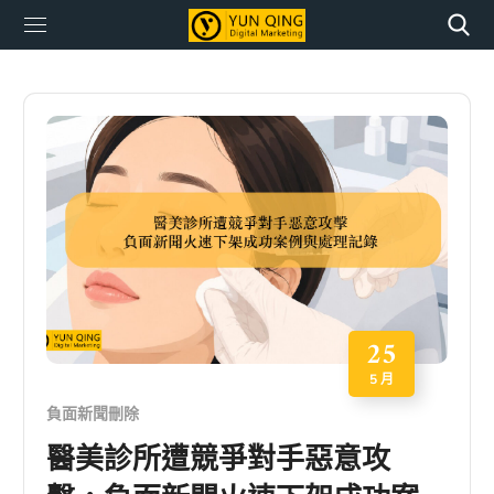
25
5 月
負面新聞刪除
醫美診所遭競爭對手惡意攻