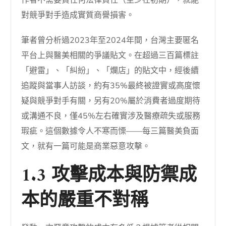
作者不需要負任何法律責任（至少在初期），就能
對競爭對手造成實質商譽損害。
筆者曾分析過2023年至2024年間，台灣主要匿名
平台上與醫美相關的爭議貼文。在超過三百篇標註
「避雷」、「糾紛」、「爛店」的貼文中，經後續
追蹤與當事人訪談，約有35%最終被證實或高度懷
疑與競爭對手有關，另有20%屬於消費者過度期待
或溝通不良，僅45%左右確實涉及醫療疏失或服務
瑕疵。這個數據令人不寒而慄——每三篇醫美負面
文，就有一篇可能是商業惡意攻擊。
1.3 攻擊成本與防禦成
本的嚴重不對稱