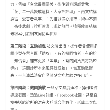
力，例如「台北最爛醫美，術後毀容還威脅我」、
「花了二十萬變成這樣，大家評評理」。內文結構
遵循「受害者敘事」：先描述滿心期待→術中不適
→術後悲劇→診所冷漠→求助無門。這種敘事結構
最容易引發網友同情與憤怒。
第三階段：互動加溫
貼文發出後，操作者會使用多
組小號在留言區「助攻」，有的扮同情者，有的扮
「知情者」補充更多「黑幕」，有的則負責將話題
導向「這間診所本來風評就很差」。當互動數衝
高，平台演算法會自動將貼文推薦給更多用戶。
第四階段：截圖擴散
一旦貼文熱度達標，操作者會
迅速截圖，透過Line群組、Facebook社團、甚至直
接寄送給診所的潛在客戶或合作夥伴，形成二次傷