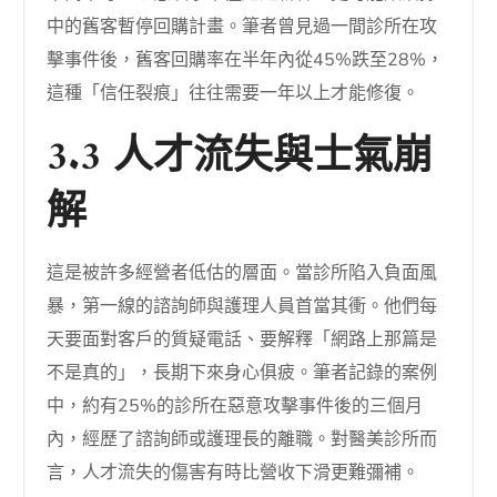
中的舊客暫停回購計畫。筆者曾見過一間診所在攻
擊事件後，舊客回購率在半年內從45%跌至28%，
這種「信任裂痕」往往需要一年以上才能修復。
3.3 人才流失與士氣崩
解
這是被許多經營者低估的層面。當診所陷入負面風
暴，第一線的諮詢師與護理人員首當其衝。他們每
天要面對客戶的質疑電話、要解釋「網路上那篇是
不是真的」，長期下來身心俱疲。筆者記錄的案例
中，約有25%的診所在惡意攻擊事件後的三個月
內，經歷了諮詢師或護理長的離職。對醫美診所而
言，人才流失的傷害有時比營收下滑更難彌補。