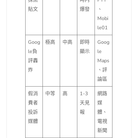
抹黑
時內
PTT
貼文
爆發
、
Mobi
le01
Goog
極高
中高
即時
Goog
le負
顯示
le
評轟
Maps
炸
、評
論區
假消
中等
高
1-3
網路
費者
天見
媒
投訴
報
體、
媒體
電視
新聞