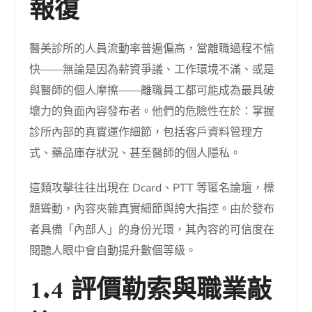
報復
醫美診所的人員流動率普遍偏高，當離職過程不愉
快——無論是因為薪資爭議、工作環境不滿、或是
與醫師的個人摩擦——離職員工都可能成為最具破
壞力的負面內容發布者。他們的危險性在於：掌握
診所內部的真實運作細節，包括客戶資料管理方
式、藥品庫存狀況、甚至醫師的個人隱私。
這類攻擊往往出現在 Dcard、PTT 等匿名論壇，標
題聳動，內容夾雜真實細節與誇大指控。由於發布
者具備「內部人」的身份光環，其內容的可信度在
閱聽人眼中會自動提升數個等級。
1.4 評價勒索與職業敲