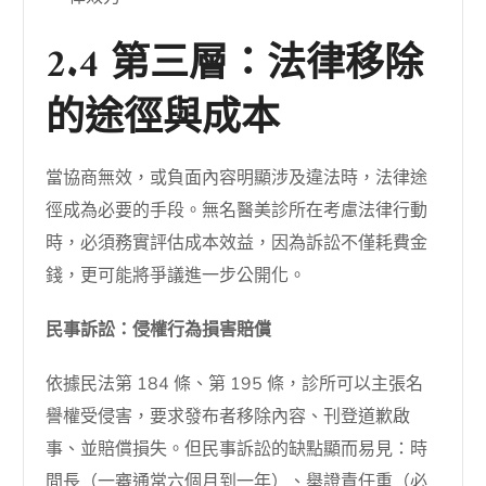
2.4 第三層：法律移除
的途徑與成本
當協商無效，或負面內容明顯涉及違法時，法律途
徑成為必要的手段。無名醫美診所在考慮法律行動
時，必須務實評估成本效益，因為訴訟不僅耗費金
錢，更可能將爭議進一步公開化。
民事訴訟：侵權行為損害賠償
依據民法第 184 條、第 195 條，診所可以主張名
譽權受侵害，要求發布者移除內容、刊登道歉啟
事、並賠償損失。但民事訴訟的缺點顯而易見：時
間長（一審通常六個月到一年）、舉證責任重（必