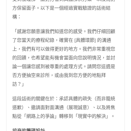
方保留面子。以下是一個經過實戰驗證的話術結
構：
「感謝您願意讓我們知道您的感受。我們仔細回顧
了您當天的療程紀錄，確實在 [具體環節] 的溝通
上，我們有可以做得更好的地方。我們非常重視您
的回饋，也希望能有機會當面向您說明情況，並討
論一個讓您感到被尊重的處理方式。請問您這週是
否方便抽空來診所，或由我到您方便的地點拜
訪？」
這段話術的關鍵在於：承認具體的疏失（而非籠統
道歉）、邀請面對面溝通（展現誠意）、以及將焦
點從「網路上的爭論」轉移到「現實中的解決」。
協商的籌碼設計