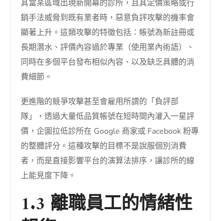
其當某區域出現新開幕的診所，且其定價策略或行
銷手法威脅到既有業者時，惡意負評攻擊的機率會
顯著上升。這類攻擊的特徵包括：帳號為新註冊或
長期潛水、評價內容過於專業（使用業內術語）、
同時在多個平台發布相似內容、以及缺乏具體的消
費細節。
更進階的競爭攻擊甚至會雇用所謂的「負評部
隊」，透過大量低品質帳號在短時間內灌入一星評
價，企圖拉低診所在 Google 商家或 Facebook 粉專
的整體評分。這種攻擊的目標不是說服個別消費
者，而是直接影響平台的演算法排序，讓診所的線
上能見度下降。
1.3 離職員工的情緒性