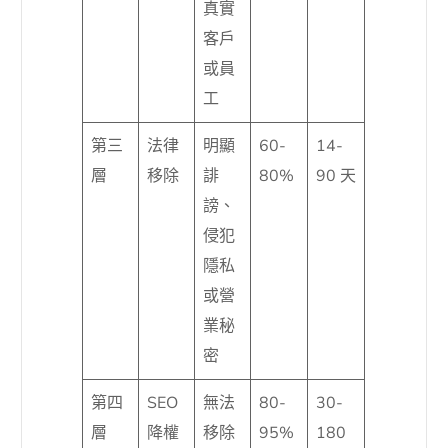
真實
客戶
或員
工
第三
法律
明顯
60-
14-
層
移除
誹
80%
90 天
謗、
侵犯
隱私
或營
業秘
密
第四
SEO
無法
80-
30-
層
降權
移除
95%
180