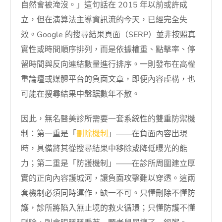
自然會被淹沒。」這句話在 2015 年以前或許成
立，但在演算法主導資訊流的今天，已經完全失
效。Google 的搜尋結果頁面（SERP）並非按照真
實性或時間順序排列，而是依據權重、點擊率、停
留時間與反向連結數量進行排序。一則發布在高權
重論壇或媒體平台的負面文章，即便內容虛構，也
可能在搜尋結果中盤踞數年不散。
因此，無名醫美診所需要一套系統性的雙重防禦機
制：第一重是「
刪除機制
」——在負面內容出現
時，具備將其從搜尋結果中移除或降低曝光的能
力；第二重是「防護機制」——在診所周圍建立厚
實的正向內容護城河，讓負面攻擊難以穿透。這兩
套機制必須同時運作，缺一不可。只懂刪除不懂防
護，診所將陷入無止境的救火循環；只懂防護不懂