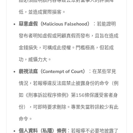
證必須證明該內容導致公眾對當事人的評價降
低，並造成實際損害。
惡意虛假（Malicious Falsehood）
：若能證明
發布者明知虛假或罔顧真假而發布，且旨在造成
金錢損失，可構成此侵權。門檻極高，但若成
功，威懾力大。
藐視法庭（Contempt of Court）
：在某些罕見
情況，若報導違反法庭禁止披露身份的命令（例
如《刑事訴訟程序條例》第156條保護受害者身
份），可即時要求刪除。專業失當聆訊較少有此
命令。
個人資料（私隱）條例
：若報導不必要地披露了