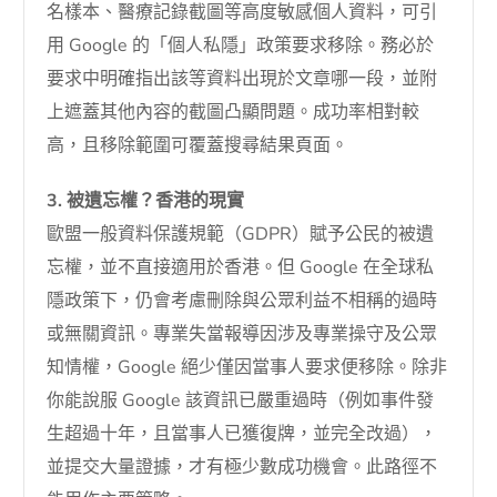
名樣本、醫療記錄截圖等高度敏感個人資料，可引
用 Google 的「個人私隱」政策要求移除。務必於
要求中明確指出該等資料出現於文章哪一段，並附
上遮蓋其他內容的截圖凸顯問題。成功率相對較
高，且移除範圍可覆蓋搜尋結果頁面。
3. 被遺忘權？香港的現實
歐盟一般資料保護規範（GDPR）賦予公民的被遺
忘權，並不直接適用於香港。但 Google 在全球私
隱政策下，仍會考慮刪除與公眾利益不相稱的過時
或無關資訊。專業失當報導因涉及專業操守及公眾
知情權，Google 絕少僅因當事人要求便移除。除非
你能說服 Google 該資訊已嚴重過時（例如事件發
生超過十年，且當事人已獲復牌，並完全改過），
並提交大量證據，才有極少數成功機會。此路徑不