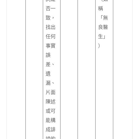
否一
稱
致，
「無
找出
良醫
任何
生」
事實
）
誤
差、
遺
漏、
片面
陳述
或可
能構
成誹
謗的