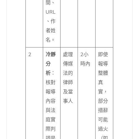
間、
URL
、作
者姓
名。
2
冷靜
處理
2小
即使
分
傳媒
時內
報導
析
：
法的
整體
核對
律師
真
報導
及當
實，
內容
事人
部分
與法
措辭
庭實
可能
際判
過火
詞是
（如