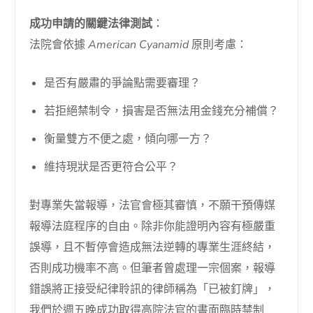
成功申請的關鍵法律測試
：
法院會依據
American Cyanamid
原則考慮：
是否有嚴肅的爭論點需要審理？
若拒絕禁制令，損害是否無法用金錢充分補償？
衡量雙方不便之處，傾向哪一方？
維持現狀是否更符合公平？
對專業失當報導，法官會極其審慎，不願干預傳媒
報導法庭程序的自由。除非你能證明內容有極嚴重
誤導，且不暫停會造成無法逆轉的專業生涯終結，
否則成功機率不高。但筆者曾處理一宗個案，報導
錯誤將正接受紀律聆訊的律師稱為「已被釘牌」，
我們於週五晚成功取得高院法官的書面臨時禁制