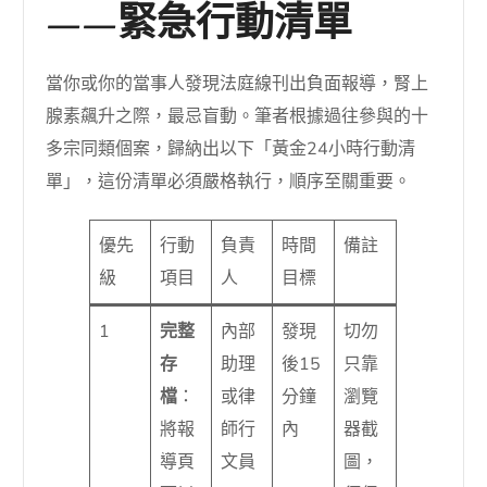
——緊急行動清單
當你或你的當事人發現法庭線刊出負面報導，腎上
腺素飆升之際，最忌盲動。筆者根據過往參與的十
多宗同類個案，歸納出以下「黃金24小時行動清
單」，這份清單必須嚴格執行，順序至關重要。
優先
行動
負責
時間
備註
級
項目
人
目標
1
完整
內部
發現
切勿
存
助理
後15
只靠
檔
：
或律
分鐘
瀏覽
將報
師行
內
器截
導頁
文員
圖，