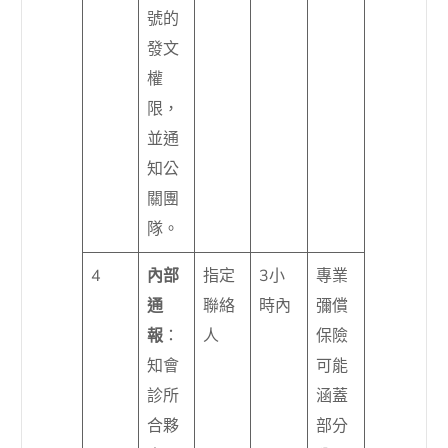
號的
發文
權
限，
並通
知公
關團
隊。
4
內部
指定
3小
專業
通
聯絡
時內
彌償
報
：
人
保險
知會
可能
診所
涵蓋
合夥
部分