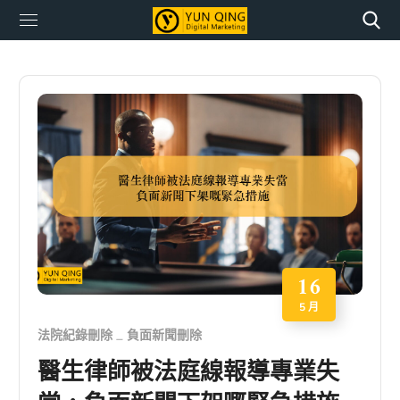
16
5 月
法院紀錄刪除
負面新聞刪除
醫生律師被法庭線報導專業失