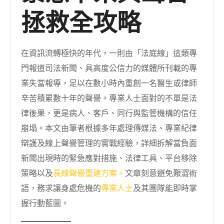
拯救全攻略
在資訊流轉極快的年代，一則由「法庭線」這類專
門報道司法新聞、具高度公信力的媒體所刊載的專
業失當報導，足以在數小時內重創一名醫生或律師
辛苦積累數十年的聲譽。專業人士面對的不單是法
律後果，更是病人、客戶、同行與監管機構的信任
崩塌。本文由筆者根據多年處理傳媒法、專業紀律
辯護及線上聲譽管理的實戰經驗，詳細拆解當負面
新聞出現時的緊急應對措施、法律工具、平台移除
策略以及
長線聲譽重建方案。
文章刻意避免艱澀術
語，務求讓身處危機的
專業人士
及其團隊能即時掌
握行動藍圖。