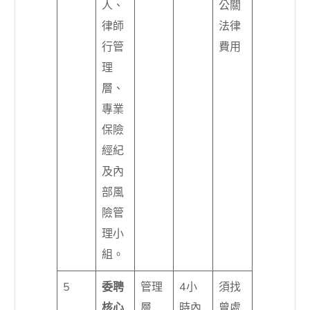
人、
公關
律師
法律
行管
費用
理
層、
專業
保險
經紀
及內
部風
險管
理小
組。
5
委聘
管理
4小
須找
核心
層
時內
曾處