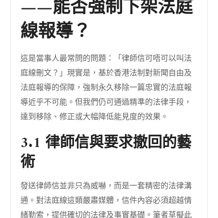
——能否強制下架法庭
線報導？
這是當事人最常問的問題：「律師信可唔可以叫法
庭線刪文？」現實是，基於香港法制對新聞自由及
法庭報導的保障，強制永久移除一篇忠實的法庭報
導近乎不可能。但我們仍可通過精準的法律手段，
達到移除、修正或大幅降低能見度的效果。
3.1 律師信與要求撤回的藝
術
發送律師信並非只為威嚇，而是一套精密的法律溝
通。對法庭線這類嚴肅媒體，信件內容必須超越情
緒勒索，提供確切的法律及事實基礎。筆者草擬此