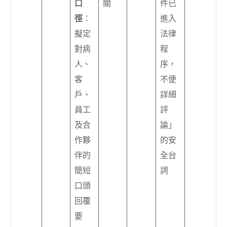
口
關
件已
徑
：
進入
擬定
法律
對病
程
人、
序，
客
不便
戶、
詳細
員工
評
及合
論」
作夥
的安
伴的
全台
簡短
詞
口頭
回覆
要