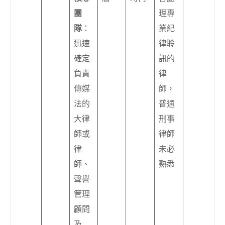
團
理專
隊
：
業紀
迅速
律聆
確定
訊的
負責
律
傳媒
師，
法的
普通
大律
刑事
師或
律師
律
未必
師、
熟悉
聲譽
管理
顧問
及