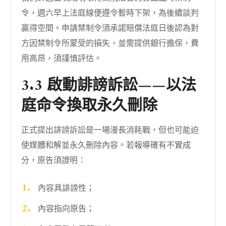
令，週六早上法庭線便遵令暫時下架，為後續談判
贏得空間。申請禁制令須承諾賠償法庭日後認為對
方因禁制令所蒙受的損失，並需提供銀行擔保，費
用高昂，須謹慎評估。
3.3 啟動誹謗訴訟——以法
庭命令換取永久刪除
正式提出誹謗訴訟是一場漫長消耗戰，但也可能迫
使媒體和解並永久刪除內容。若報導確有不實成
分，原告須證明：
內容具誹謗性；
內容指向原告；