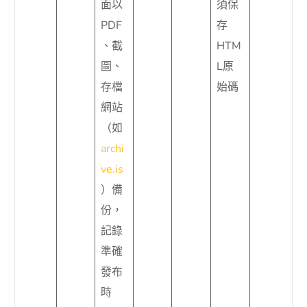
面以
須保
PDF
存
、截
HTM
圖、
L原
存檔
始碼
網站
（如
archi
ve.is
）備
份，
記錄
準確
發布
時