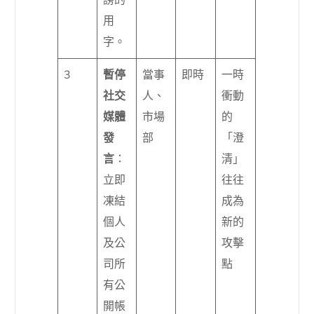
用
字。
3
暫停
當事
即時
一時
社交
人、
衝動
媒體
市場
的
發
部
「澄
言
：
清」
立即
往往
凍結
成為
個人
新的
及公
攻擊
司所
點
有公
開帳