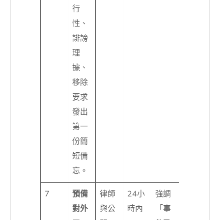
行
性、
誹謗
理
據、
移除
要求
發出
第一
份簡
短備
忘。
7
預備
律師
24小
強調
對外
與公
時內
「事