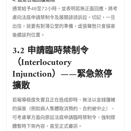
通常給予48至72小時，並表明若無正面回應，將考
慮向法庭申請禁制令及展開誹謗訴訟。切記，一旦
出信，就要有對簿公堂的準備，虛張聲勢只會損害
後續談判位置。
3.2 申請臨時禁制令
（Interlocutory
Injunction）——緊急煞停
擴散
若報導極度失實且正在造成即時、無法以金錢彌補
的損害（例如病人集體取消預約、合約被中止），
可考慮單方面向原訟法庭申請臨時禁制令，強制媒
體暫時下架內容，直至正式審訊。