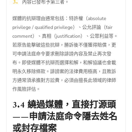
內容已發布予第三者。
媒體的抗辯理由通常包括：特許權（absolute
privilege / qualified privilege）、公允評論（fair
comment）、真相（justification）、公眾利益等。
若原告能擊破這些抗辯，勝訴後不僅獲得賠償，更
可申請法庭命令要求刪除誹謗內容及禁止再次發
布。即使媒體不抗辯而選擇和解，和解協議也會載
明永久移除條款。誹謗案的法律費用極高，且敗訴
方通常須承擔對方訟費，必須由擅長此領域的律師
作風險評估。
3.4 繞過媒體，直接打源頭
——申請法庭命令隱去姓名
或封存檔案