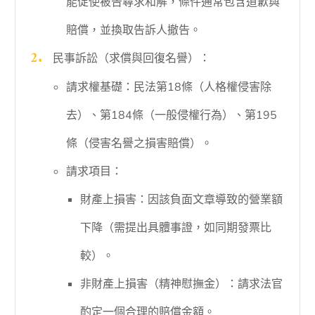
能促使被告尋求和解，條件通常包含道歉與
賠償，並換取告訴人撤告。
民事訴訟（求償與回復名譽）：
請求權基礎：民法第18條（人格權侵害除
去）、第184條（一般侵權行為）、第195
條（侵害名譽之損害賠償）。
請求項目：
財產上損害：因該負面文章導致的營業額
下降（需提出具體事證，如同期發票比
較）。
非財產上損害（精神慰撫金）：請求法官
酌定一個合理的賠償金額。