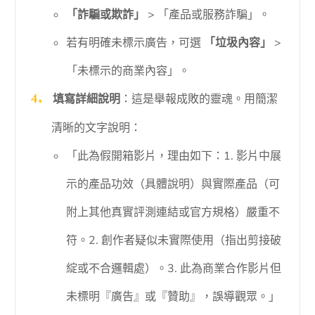
「詐騙或欺詐」
> 「產品或服務詐騙」。
若有明確未標示廣告，可選
「垃圾內容」
>
「未標示的商業內容」。
填寫詳細說明
：這是舉報成敗的靈魂。用簡潔
清晰的文字說明：
「此為假開箱影片，理由如下：1. 影片中展
示的產品功效（具體說明）與實際產品（可
附上其他真實評測連結或官方規格）嚴重不
符。2. 創作者疑似未實際使用（指出剪接破
綻或不合邏輯處）。3. 此為商業合作影片但
未標明『廣告』或『贊助』，誤導觀眾。」