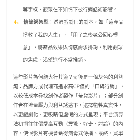
等字樣，觀眾在不知情下被行銷話術影響。
情緒綁架型
：透過戲劇化的劇本，如「這產品
拯救了我的人生」、「用了之後老公回心轉
意」，將產品效果與情感需求掛鉤，利用觀眾
的焦慮、渴望進行不當推銷。
這些影片為何能大行其道？背後是一條灰色的利益
鏈：品牌方或代理商追求高CP值的「口碑行銷」，
以較低成本尋找創作者製作「帶貨影片」；部分創
作者在流量壓力與利益誘惑下，選擇犧牲真實性，
以更戲劇化、更吸睛但虛假的方式呈現；平台演算
法初期往往偏愛高互動（震驚、好奇、討論）的內
容，使假影片有機會獲得病毒式傳播。最終，買單