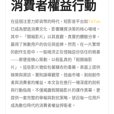
消費者權益行動
在這個注意力即貨幣的時代，短影音平台如
TikTok
已成為塑造消費文化、影響購買決策的核心場域。
其中，「開箱影片」以其直觀、真實的體驗分享，
贏得了無數用戶的信任與追捧。然而，在一片繁榮
的創作生態中，一股暗流正在侵蝕這份信任的根基
——那便是精心策劃、以假亂真的「假開箱影
片」。這些影片猶如包著糖衣的毒藥，表面上提供
娛樂與資訊，實則誤導觀眾、扭曲市場、剝削創作
者與消費者的權益。本文旨在進行一場深度的剖析
與行動指南，不僅揭露假開箱影片的運作黑幕，更
提供一套完整的舉報與對抗策略，號召每一位用戶
成為數位時代的消費者權益捍衛者。