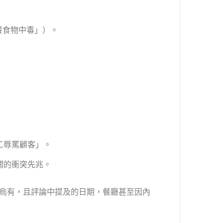
餐食物中毒」）。
工辱罵顧客」。
關的衝突先兆。
烏有，且評論中提及的日期，餐廳甚至因內