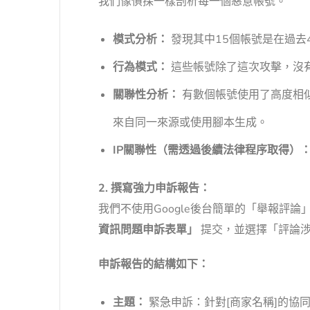
我們像偵探一樣剖析每一個惡意帳號。
模式分析：
發現其中15個帳號是在過去
行為模式：
這些帳號除了這次攻擊，沒
關聯性分析：
有數個帳號使用了高度相似
來自同一來源或使用腳本生成。
IP關聯性（需透過後續法律程序取得）
2. 撰寫強力申訴報告：
我們不使用Google後台簡單的「舉報評
資訊問題申訴表單」
提交，並選擇「評論涉
申訴報告的結構如下：
主題：
緊急申訴：針對[商家名稱]的協