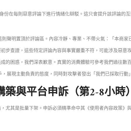
身份在每則惡意評論下進行情緒化辯駁。這只會提升該評論的互
這則聲明置頂於評論區。內容冷靜、專業、不帶火氣：「本商家已
初步查證，這些特定評論內容與事實嚴重不符，可能涉及惡意攻擊
造成的困惑，我們深表歉意。真實的消費體驗可參考我們過往數
戶，展現主動負責的態度，同時對攻擊者發出「我們已採取行動
築與平台申訴（第2-8小時
架評論，尤其是批量下架。申訴必須精準命中其《使用者內容政策》