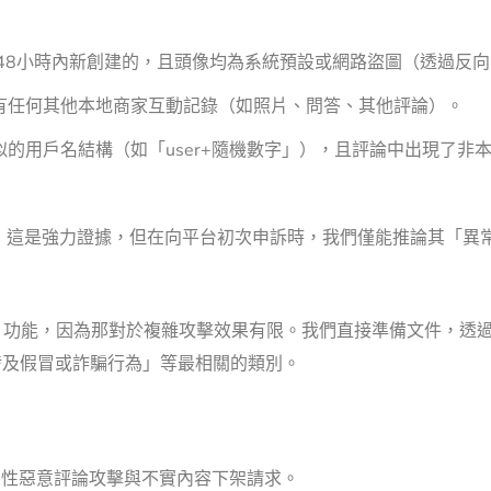
48小時內新創建的，且頭像均為系統預設或網路盜圖（透過反
有任何其他本地商家互動記錄（如照片、問答、其他評論）。
的用戶名結構（如「user+隨機數字」），且評論中出現了非
：
這是強力證據，但在向平台初次申訴時，我們僅能推論其「異
論」功能，因為那對於複雜攻擊效果有限。我們直接準備文件，透
及假冒或詐騙行為」等最相關的類別。
同性惡意評論攻擊與不實內容下架請求。