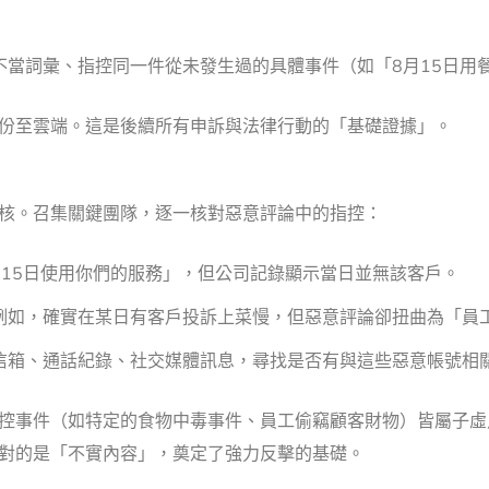
當詞彙、指控同一件從未發生過的具體事件（如「8月15日用
份至雲端。這是後續所有申訴與法律行動的「基礎證據」。
核。召集關鍵團隊，逐一核對惡意評論中的指控：
15日使用你們的服務」，但公司記錄顯示當日並無該客戶。
例如，確實在某日有客戶投訴上菜慢，但惡意評論卻扭曲為「員
信箱、通話紀錄、社交媒體訊息，尋找是否有與這些惡意帳號相
控事件（如特定的食物中毒事件、員工偷竊顧客財物）皆屬子虛
對的是「不實內容」，奠定了強力反擊的基礎。