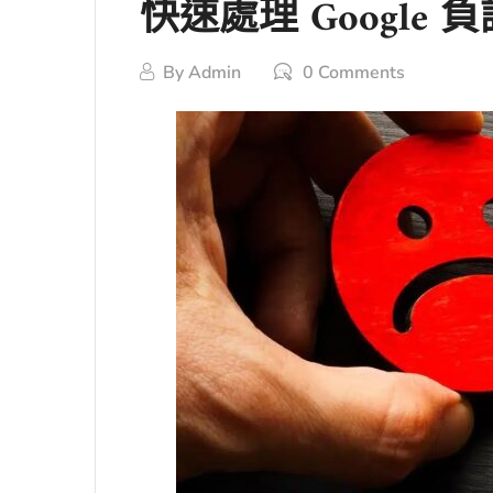
快速處理 Google
By
Admin
0 Comments