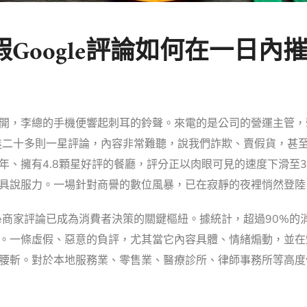
Google評論如何在一日內
開，李總的手機便響起刺耳的鈴聲。來電的是公司的營運主管，
湧進二十多則一星評論，內容非常難聽，說我們詐欺、賣假貨，甚
年、擁有4.8顆星好評的餐廳，評分正以肉眼可見的速度下滑至3
具說服力。一場針對商譽的數位風暴，已在寂靜的夜裡悄然登陸
le商家評論已成為消費者決策的關鍵樞紐。據統計，超過90%
。一條虛假、惡意的負評，尤其當它內容具體、情緒煽動，並在
腰斬。對於本地服務業、零售業、醫療診所、律師事務所等高度