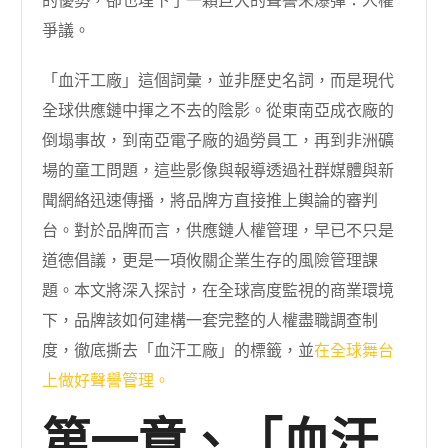
的優勢，卻也埋下了一顆巨大的聲譽未爆彈：人權
爭議。
「血汗工廠」這個詞彙，並非歷史名詞，而是現代
全球供應鏈中揮之不去的陰影。從東南亞成衣廠的
倒塌事故，到南亞電子廠的過勞員工，再到非洲礦
場的童工問題，這些影像與報導透過社群媒體與新
聞網絡迅速傳播，將品牌方直接推上輿論的審判
台。對於品牌而言，供應鏈人權管理，早已不只是
道德倡議，更是一項攸關企業生存的風險管理課
題。本文將深入探討，在全球高度監視的商業環境
下，品牌該如何建構一套完整的人權盡職調查制
度，徹底撕去「血汗工廠」的標籤，並
在全球舞台
上做好聲譽管理。
第一章、「血汗