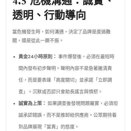
4.5 危機溝通：誠實、
透明、行動導向
當危機發生時，如何溝通，決定了品牌是度過難
關，還是從此一蹶不振。
黃金24小時原則：
事件爆發後，必須在最短時
間內發布初步聲明。聲明內容不是急著撇清責
任，而是要表達「高度關切」並承諾「立即調
查」。沉默或否認只會助長謠言與憤怒。
誠實為上策：
如果調查後發現問題屬實，必須坦
誠承認錯誤，而不是推卸給供應商。公眾期待看
到品牌展現「當責」的態度。